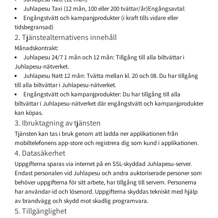
Juhlapesu Taxi (12 mån, 100 eller 200 tvättar/år)Engångsavtal:
Engångstvätt och kampanjprodukter (i kraft tills vidare eller
tidsbegransad)
2. Tjänstealternativens innehåll
Månadskontrakt:
Juhlapesu 24/7 1 mån och 12 mån: Tillgång till alla biltvättar i
Juhlapesu-nätverket.
Juhlapesu Natt 12 mån: Tvätta mellan kl. 20 och 08. Du har tillgång
till alla biltvättar i Juhlapesu-nätverket.
Engångstvätt och kampanjprodukter: Du har tillgång till alla
biltvättar i Juhlapesu-nätverket där engångstvätt och kampanjprodukter
kan köpas.
3. Ibruktagning av tjänsten
Tjänsten kan tas i bruk genom att ladda ner applikationen från
mobiltelefonens app-store och registrera dig som kund i applikationen.
4. Datasäkerhet
Uppgifterna sparas via internet på en SSL-skyddad Juhlapesu-server.
Endast personalen vid Juhlapesu och andra auktoriserade personer som
behöver uppgifterna för sitt arbete, har tillgång till servern. Personerna
har användar-id och lösenord. Uppgifterna skyddas tekniskt med hjälp
av brandvägg och skydd mot skadlig programvara.
5. Tillgänglighet