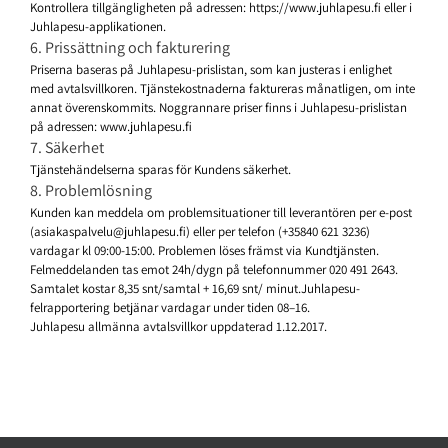
Kontrollera tillgängligheten på adressen: https://www.juhlapesu.fi eller i
Juhlapesu-applikationen.
6. Prissättning och fakturering
Priserna baseras på Juhlapesu-prislistan, som kan justeras i enlighet
med avtalsvillkoren. Tjänstekostnaderna faktureras månatligen, om inte
annat överenskommits. Noggrannare priser finns i Juhlapesu-prislistan
på adressen: www.juhlapesu.fi
7. Säkerhet
Tjänstehändelserna sparas för Kundens säkerhet.
8. Problemlösning
Kunden kan meddela om problemsituationer till leverantören per e-post
(asiakaspalvelu@juhlapesu.fi) eller per telefon (+35840 621 3236)
vardagar kl 09:00-15:00. Problemen löses främst via Kundtjänsten.
Felmeddelanden tas emot 24h/dygn på telefonnummer 020 491 2643.
Samtalet kostar 8,35 snt/samtal + 16,69 snt/ minut.Juhlapesu-
felrapportering betjänar vardagar under tiden 08–16.
Juhlapesu allmänna avtalsvillkor uppdaterad 1.12.2017.