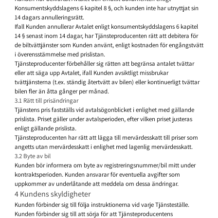
Konsumentskyddslagens 6 kapitel 8 §, och kunden inte har utnyttjat sin
14 dagars annulleringsrätt.
Ifall Kunden annullerar Avtalet enligt konsumentskyddslagens 6 kapitel
14 § senast inom 14 dagar, har Tjänsteproducenten rätt att debitera för
de biltvättjänster som Kunden använt, enligt kostnaden för engångstvätt
i överensstämmelse med prislistan.
Tjänsteproducenter förbehåller sig rätten att begränsa antalet tvättar
eller att säga upp Avtalet, ifall Kunden avsiktligt missbrukar
tvättjänsterna (t.ex. ständig återtvätt av bilen) eller kontinuerligt tvättar
bilen fler än åtta gånger per månad.
3.1 Rätt till prisändringar
Tjänstens pris fastställs vid avtalsögonblicket i enlighet med gällande
prislista. Priset gäller under avtalsperioden, efter vilken priset justeras
enligt gällande prislista.
Tjänsteproducenten har rätt att lägga till mervärdesskatt till priser som
angetts utan mervärdesskatt i enlighet med lagenlig mervärdesskatt.
3.2 Byte av bil
Kunden bör informera om byte av registreringsnummer/bil mitt under
kontraktsperioden. Kunden ansvarar för eventuella avgifter som
uppkommer av underlåtande att meddela om dessa ändringar.
4 Kundens skyldigheter
Kunden förbinder sig till följa instruktionerna vid varje Tjänsteställe.
Kunden förbinder sig till att sörja för att Tjänsteproducentens