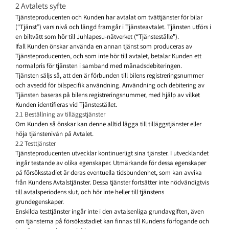
2 Avtalets syfte
Tjänsteproducenten och Kunden har avtalat om tvättjänster för bilar
(“Tjänst”) vars nivå och längd framgår i Tjänsteavtalet. Tjänsten utförs i
en biltvätt som hör till Juhlapesu-nätverket (“Tjänsteställe”).
Ifall Kunden önskar använda en annan tjänst som produceras av
Tjänsteproducenten, och som inte hör till avtalet, betalar Kunden ett
normalpris för tjänsten i samband med månadsdebiteringen.
Tjänsten säljs så, att den är förbunden till bilens registreringsnummer
och avsedd för bilspecifik användning. Användning och debitering av
Tjänsten baseras på bilens registreringsnummer, med hjälp av vilket
Kunden identifieras vid Tjänstestället.
2.1 Beställning av tilläggstjänster
Om Kunden så önskar kan denne alltid lägga till tilläggstjänster eller
höja tjänstenivån på Avtalet.
2.2 Testtjänster
Tjänsteproducenten utvecklar kontinuerligt sina tjänster. I utvecklandet
ingår testande av olika egenskaper. Utmärkande för dessa egenskaper
på försöksstadiet är deras eventuella tidsbundenhet, som kan avvika
från Kundens Avtalstjänster. Dessa tjänster fortsätter inte nödvändigtvis
till avtalsperiodens slut, och hör inte heller till tjänstens
grundegenskaper.
Enskilda testtjänster ingår inte i den avtalsenliga grundavgiften, även
om tjänsterna på försöksstadiet kan finnas till Kundens förfogande och