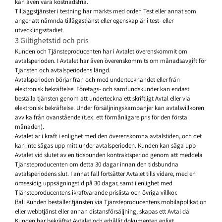
kan även vara kostnadsfria.
Tilläggstjänster i testning har märkts med orden Test eller annat som
anger att nämnda tilläggstjänst eller egenskap är i test- eller
utvecklingsstadiet.
3 Giltighetstid och pris
Kunden och Tjänsteproducenten har i Avtalet överenskommit om
avtalsperioden. I Avtalet har även överenskommits om månadsavgift för
Tjänsten och avtalsperiodens längd.
Avtalsperioden börjar från och med undertecknandet eller från
elektronisk bekräftelse. Företags- och samfundskunder kan endast
beställa tjänsten genom att underteckna ett skriftligt Avtal eller via
elektronisk bekräftelse. Under försäljningskampanjer kan avtalsvillkoren
avvika från ovanstående (t.ex. ett förmånligare pris för den första
månaden).
Avtalet är i kraft i enlighet med den överenskomna avtalstiden, och det
kan inte sägas upp mitt under avtalsperioden. Kunden kan säga upp
Avtalet vid slutet av en tidsbunden kontraktsperiod genom att meddela
Tjänsteproducenten om detta 30 dagar innan den tidsbundna
avtalsperiodens slut. I annat fall fortsätter Avtalet tills vidare, med en
ömsesidig uppsägningstid på 30 dagar, samt i enlighet med
Tjänsteproducentens ikraftvarande prislista och övriga villkor.
Ifall Kunden beställer tjänsten via Tjänsteproducentens mobilapplikation
eller webbtjänst eller annan distansförsäljning, skapas ett Avtal då
Kunden har bekräftat Avtalet och erhållit dokumenten enligt