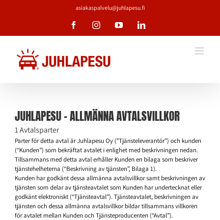
Skip
asiakaspalvelu@juhlapesu.fi
to
content
Facebook
Instagram
YouTube
LinkedIn
JUHLAPESU – ALLMÄNNA AVTALSVILLKOR
1 Avtalsparter
Parter för detta avtal är Juhlapesu Oy (”Tjänsteleverantör”) och kunden
(“Kunden”) som bekräftat avtalet i enlighet med beskrivningen nedan.
Tillsammans med detta avtal erhåller Kunden en bilaga som beskriver
tjänstehelheterna (“Beskrivning av tjänsten”, Bilaga 1).
Kunden har godkänt dessa allmänna avtalsvillkor samt beskrivningen av
tjänsten som delar av tjänsteavtalet som Kunden har undertecknat eller
godkänt elektroniskt (“Tjänsteavtal”). Tjänsteavtalet, beskrivningen av
tjänsten och dessa allmänna avtalsvillkor bildar tillsammans villkoren
för avtalet mellan Kunden och Tjänsteproducenten (“Avtal”).