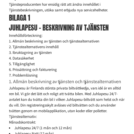
Tjänsteproducenten har ensidig rätt att ändra innehållet i
Tjänstebeskrivningen, utöka samt erbjuda nya servicehelheter.
BILAGA 1
JUHLAPESU – BESKRIVNING AV TJÄNSTEN
Innehållsförteckning:
1. Allmän beskrivning av tjänsten och tjänstealternativen
2. Tjänstealternativens innehåll
3. Ibruktagning av tjänsten
4. Datasäkerhet
5. Tillgänglighet
6. Prissättning och fakturering
7. Problemlösning
1. Allmän beskrivning av tjänsten och tjänstealternativen
Juhlapesu är Finlands största privata biltvättkedja, vars idé är en alltid
ren bil. Vi gör det lätt och roligt att tvätta bilen. Med Juhlapesu 24/7-
avtalet kan du tvätta din bil i vilken Juhlapesu-biltvätt som helst och när
du vill. Din registreringsskylt avläses vid biltvätten och du använder
tvätten genom en mobilapplikation, utan koder eller polletter.
Tjänstealternativ:
Månadskontrakt:
Juhlapesu 24/7 (1 mån och 12 mån)
Juhlapesu Natt (12 mån)