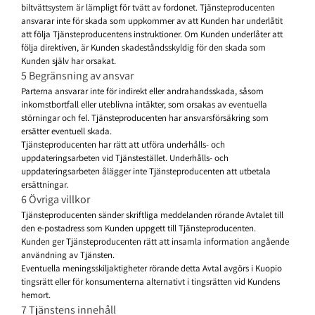
biltvättsystem är lämpligt för tvätt av fordonet. Tjänsteproducenten
ansvarar inte för skada som uppkommer av att Kunden har underlåtit
att följa Tjänsteproducentens instruktioner. Om Kunden underlåter att
följa direktiven, är Kunden skadeståndsskyldig för den skada som
Kunden själv har orsakat.
5 Begränsning av ansvar
Parterna ansvarar inte för indirekt eller andrahandsskada, såsom
inkomstbortfall eller uteblivna intäkter, som orsakas av eventuella
störningar och fel. Tjänsteproducenten har ansvarsförsäkring som
ersätter eventuell skada.
Tjänsteproducenten har rätt att utföra underhålls- och
uppdateringsarbeten vid Tjänstestället. Underhålls- och
uppdateringsarbeten ålägger inte Tjänsteproducenten att utbetala
ersättningar.
6 Övriga villkor
Tjänsteproducenten sänder skriftliga meddelanden rörande Avtalet till
den e-postadress som Kunden uppgett till Tjänsteproducenten.
Kunden ger Tjänsteproducenten rätt att insamla information angående
användning av Tjänsten.
Eventuella meningsskiljaktigheter rörande detta Avtal avgörs i Kuopio
tingsrätt eller för konsumenterna alternativt i tingsrätten vid Kundens
hemort.
7 Tjänstens innehåll