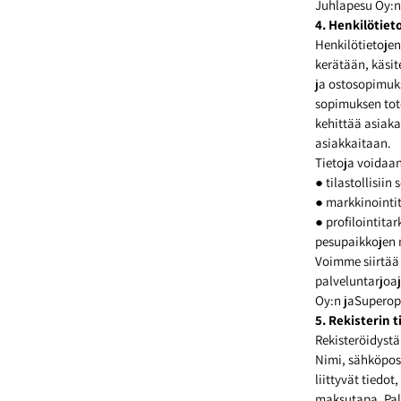
Juhlapesu Oy:n 
4. Henkilötiet
Henkilötietojen
kerätään, käsit
ja ostosopimuks
sopimuksen tote
kehittää asiaka
asiakkaitaan.
Tietoja voidaa
● tilastollisiin
● markkinointit
● profilointitar
pesupaikkojen
Voimme siirtää 
palveluntarjoaj
Oy:n jaSuperope
5. Rekisterin t
Rekisteröidystä
Nimi, sähköpost
liittyvät tiedo
maksutapa. Palv