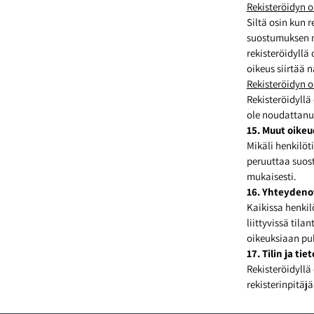
Rekisteröidyn o
Siltä osin kun r
suostumuksen no
rekisteröidyllä
oikeus siirtää n
Rekisteröidyn o
Rekisteröidyllä 
ole noudattanu
15. Muut oike
Mikäli henkilöt
peruuttaa suost
mukaisesti.
16. Yhteydeno
Kaikissa henkil
liittyvissä tila
oikeuksiaan puh
17. Tilin ja tie
Rekisteröidyllä 
rekisterinpitäj