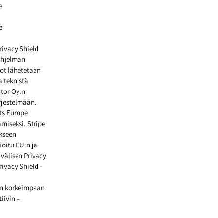
e
e
rivacy Shield
-ohjelman
dot lähetetään
a teknistä
tor Oy:n
rjestelmään.
ts Europe
amiseksi, Stripe
akseen
ioitu EU:n ja
 välisen Privacy
rivacy Shield -
aan korkeimpaan
iivin –