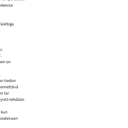
koskevaa
kieltoja
u.
.
nen on
a
aan tiedon
ydennettävä
en tai
pyyntö tehdään
, kun
 koskevaan