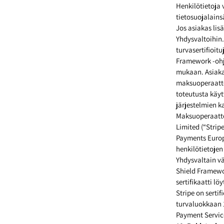
Henkilötietoja 
tietosuojalains
Jos asiakas lis
Yhdysvaltoihin.
turvasertifioit
Framework -ohj
mukaan. Asiakas
maksuoperaattor
toteutusta käy
järjestelmien k
Maksuoperaattor
Limited (“Strip
Payments Europe
henkilötietojen 
Yhdysvaltain vä
Shield Framewo
sertifikaatti lö
Stripe on sert
turvaluokkaan 1
Payment Service