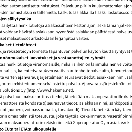
oiden automaattiset tunnistukset. Palveluun piiriin kuulumattomien ajo
iden tunnistuksia ei tallenneta. Laskutusasiakkailla lisäksi laskutusosoit
ojen säilytysaika
ä säilyttää henkilötietoja asiakassuhteen keston ajan, sekä tämän jälkee
ot voidaan hävittää asiakkaan pyynnöstä asiakkaan päättäessä palvelu
iset maksutiedot arkistoidaan kirjanpitoa varten.
aiset tietolähteet
se, ja rekisteröidyn toimesta tapahtuvan palvelun käytön kautta syntyvät 
äännönmukaiset luovutukset ja vastaanottajien ryhmät
a henkilötietoja viranomaisille, mikäli siihen on lainmukainen velvoite
uaalisia, kalenterivarauksen vaativia autonhoitopalveluita, luovutetaa
ta varten ajanvarausjärjestelmään seuraavat tiedot: asiakkaan nimi, sä
auton rekisterinumero sekä ostettu palvelu. Ajanvarausjärjestelmän tot
 Solutions Oy (http://www.hakema.net).
ää palveluun maksukorttinsa tiedot, lähetetään maksuoperaattorille (ka
raattoreista kohdasta 9) seuraavat tiedot: asiakkaan nimi, sähköposti 
edot (numero, voimassaoloaika, turvakoodi). Tiedot lähetetään käyttäen
in omaa teknistä toteutusta, joka täyttää korkeimmat turvasertifioinni
taan maksuoperaattorin rekisteriin, eikä Superoperator Oy:n asiakasrekis
rto EU:n tai ETA:n ulkopuolelle