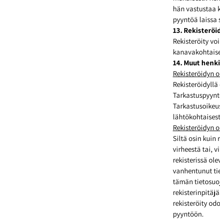
hän vastustaa k
pyyntöä laissa 
13. Rekisterö
Rekisteröity vo
kanavakohtaises
14. Muut henki
Rekisteröidyn o
Rekisteröidyllä
Tarkastuspyyntö
Tarkastusoikeu
lähtökohtaises
Rekisteröidyn o
Siltä osin kuin
virheestä tai, 
rekisterissä ole
vanhentunut tie
tämän tietosuoj
rekisterinpitäj
rekisteröity od
pyyntöön.