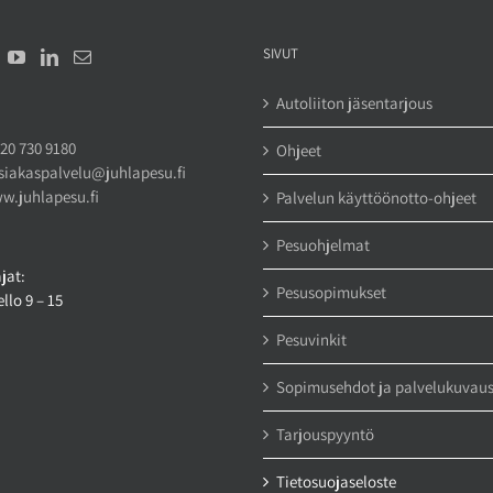
SIVUT
Autoliiton jäsentarjous
20 730 9180
Ohjeet
siakaspalvelu@juhlapesu.fi
w.juhlapesu.fi
Palvelun käyttöönotto-ohjeet
Pesuohjelmat
jat:
Pesusopimukset
llo 9 – 15
Pesuvinkit
Sopimusehdot ja palvelukuvau
Tarjouspyyntö
Tietosuojaseloste