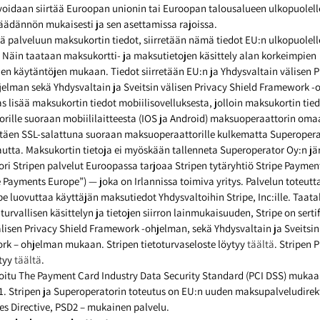
voidaan siirtää Euroopan unionin tai Euroopan talousalueen ulkopuolell
äädännön mukaisesti ja sen asettamissa rajoissa.
ää palveluun maksukortin tiedot, siirretään nämä tiedot EU:n ulkopuolell
 Näin taataan maksukortti- ja maksutietojen käsittely alan korkeimpien
ujen käytäntöjen mukaan. Tiedot siirretään EU:n ja Yhdysvaltain välisen P
elman sekä Yhdysvaltain ja Sveitsin välisen Privacy Shield Framework 
 lisää maksukortin tiedot mobiilisovelluksesta, jolloin maksukortin tie
ille suoraan mobiililaitteesta (IOS ja Android) maksuoperaattorin oma
ttäen SSL-salattuna suoraan maksuoperaattorille kulkematta Superopera
autta. Maksukortin tietoja ei myöskään tallenneta Superoperator Oy:n jä
i Stripen palvelut Euroopassa tarjoaa Stripen tytäryhtiö Stripe Paymen
e Payments Europe”) — joka on Irlannissa toimiva yritys. Palvelun toteutt
 luovuttaa käyttäjän maksutiedot Yhdysvaltoihin Stripe, Inc:ille. Taat
turvallisen käsittelyn ja tietojen siirron lainmukaisuuden, Stripe on sertif
lisen Privacy Shield Framework -ohjelman, sekä Yhdysvaltain ja Sveitsin
rk – ohjelman mukaan. Stripen tietoturvaseloste löytyy
täältä
. Stripen P
ytyy
täältä
.
ifioitu The Payment Card Industry Data Security Standard (PCI DSS) muk
. Stripen ja Superoperatorin toteutus on EU:n uuden maksupalveludirekt
s Directive, PSD2 – mukainen palvelu.