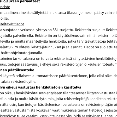
 suojauksen periaatteet
neisto
uaalinen aineisto säilytetään lukitussa tilassa, jonne on pääsy vain er
öillä.
iteltävät tiedot
ja suojataan verkossa: yhteys on SSL-suojattu. Rekisterin suojaus: Rekiste
jatulla palvelimella. Rekisteriin on käyttöoikeus vain niillä rekisterinpit
evilla ja muilla määritellyillä henkilöillä, jotka tarvitsevat tietoja tehtä
alattu VPN yhteys, käyttäjätunnukset ja salasanat. Tiedot on suojattu te
 haittaohjelmatorjunnalla.
 toimien tarkoituksena on turvata rekisterissä säilytettävien henkilötieto
uus, tietojen saatavuus ja eheys sekä rekisteröityjen oikeuksien toteutu
inen päätöksenteko
ei käytetä sellaiseen automaattiseen päätöksentekoon, jolla olisi oikeudel
tuksia rekisteröidyille.
dyn oikeus vastustaa henkilötietojen käsittelyä
 on oikeus henkilökohtaiseen erityiseen tilanteeseensa liittyen vastustaa 
filointia ja muita käsittelytoimia, joita rekisterinpitäjä kohdistaa rekist
 siltä osin, kun tietojen käsittelemisen perusteena on rekisterinpitäjän o
oi esittää vastustamista koskevan vaatimuksensa tämän tietosuojaselost
isteröidyn tulee vaatimuksen yhteydessä yksilöidä se erityinen tilanne, 