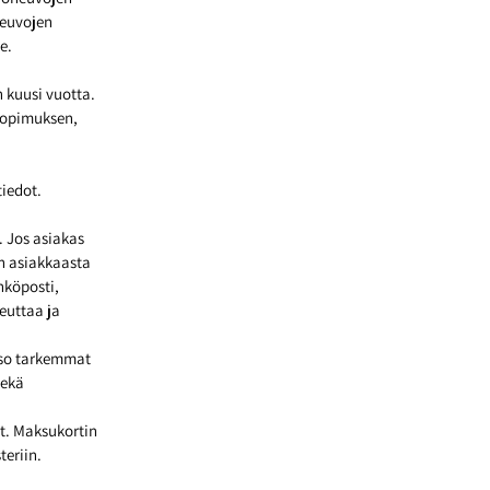
neuvojen
e.
n kuusi vuotta.
sopimuksen,
tiedot.
. Jos asiakas
n asiakkaasta
hköposti,
euttaa ja
tso tarkemmat
sekä
t. Maksukortin
teriin.