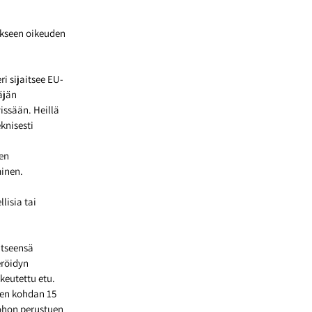
ikseen oikeuden
ri sijaitsee EU-
äjän
vissään. Heillä
knisesti
jen
minen.
lisia tai
itseensä
eröidyn
ikeutettu etu.
een kohdan 15
johon perustuen