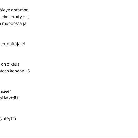
teröidyn antaman
ekisteröity on,
sa muodossa ja
terinpitäjä ei
 on oikeus
steen kohdan 15
ämiseen
voi käyttää
 yhteyttä