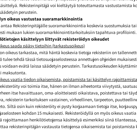
äsittelyä. Rekisterinpitäjä voi kieltäytyä toteuttamasta vastustamista 
säädetyin perustein.
idyn oikeus vastustaa suoramarkkinointia
i antaa Rekisterinpitäjälle suoramarkkinointia koskevia suostumuksia tai 
ti mukaan lukien suoramarkkinointitarkoituksiin tapahtuva profilointi.
lötietojen käsittelyyn liittyvät rekisteröidyn oikeudet
ikeus saada pääsy tietoihin (tarkastusoikeus)
 on oikeus tarkastaa, mitä häntä koskevia tietoja rekisteriin on tallennett
 tulee tehdä tässä tietosuojaselosteessa annettujen ohjeiden mukaisesti
s voidaan evätä laissa säädetyin perustein. Tarkastusoikeuden käyttämi
ti maksutonta.
ikeus vaatia tiedon oikaisemista, poistamista tai käsittelyn rajoittamist
 rekisteröity voi toimia itse, hänen on ilman aiheetonta viivytystä, saatu
virheen itse havaittuaan, oma-aloitteisesti oikaistava, poistettava tai tä
va, rekisterin tarkoituksen vastainen, virheellinen, tarpeeton, puutteellin
to. Siltä osin kuin rekisteröity ei pysty korjaamaan tietoja itse, korjaus
aselosteen kohdan 15 mukaisesti. Rekisteröidyllä on myös oikeus vaatia
ää rajoittamaan henkilötietojensa käsittelyä esimerkiksi siinä tilanteessa
ottaa rekisterinpitäjän vastausta tietojensa oikaisemista tai poistamista