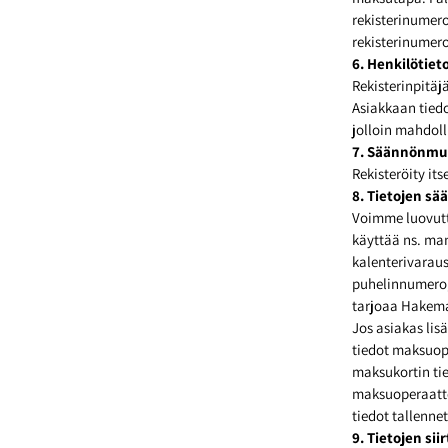
rekisterinumer
rekisterinumero
6. Henkilötiet
Rekisterinpitäj
Asiakkaan tied
jolloin mahdoll
7. Säännönmuk
Rekisteröity it
8. Tietojen s
Voimme luovutta
käyttää ns. man
kalenterivaraus
puhelinnumero, 
tarjoaa Hakema
Jos asiakas lis
tiedot maksuope
maksukortin ti
maksuoperaattor
tiedot tallenne
9. Tietojen sii