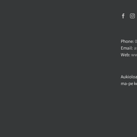
Phone:
0
Email:
a
Web:
ww
Aukioloa
ma-pe ke