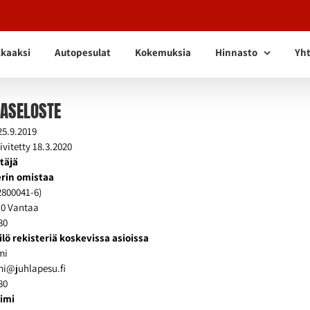
kkaaksi
Autopesulat
Kokemuksia
Hinnasto
Yht
JASELOSTE
25.9.2019
ivitetty 18.3.2020
itäjä
erin omistaa
2800041-6)
510 Vantaa
80
lö rekisteriä koskevissa asioissa
mi
mi@juhlapesu.fi
80
nimi