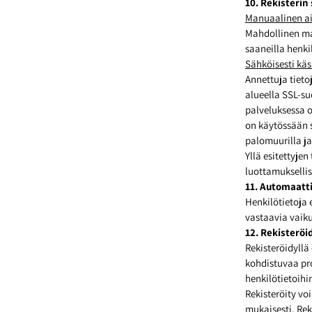
10. Rekisterin
Manuaalinen ai
Mahdollinen man
saaneilla henkil
Sähköisesti käs
Annettuja tieto
alueella SSL-suo
palveluksessa ol
on käytössään s
palomuurilla ja
Yllä esitettyjen
luottamuksellis
11. Automaatt
Henkilötietoja 
vastaavia vaiku
12. Rekisteröi
Rekisteröidyllä
kohdistuvaa pro
henkilötietoihin
Rekisteröity v
mukaisesti. Rek