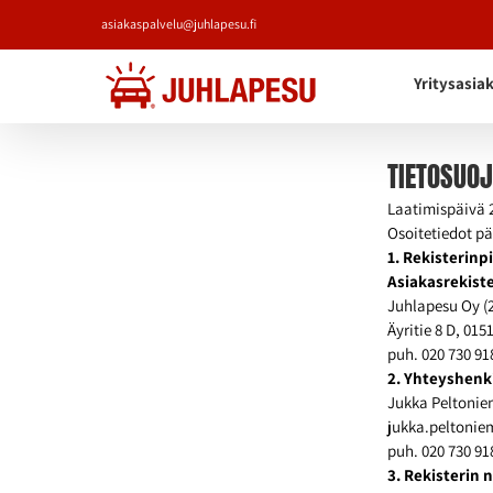
Skip
asiakaspalvelu@juhlapesu.fi
to
content
Yritysasia
TIETOSUO
Laatimispäivä 
Osoitetiedot pä
1. Rekisterinp
Asiakasrekist
Juhlapesu Oy (
Äyritie 8 D, 01
puh. 020 730 91
2. Yhteyshenki
Jukka Peltonie
jukka.peltonie
puh. 020 730 91
3. Rekisterin 