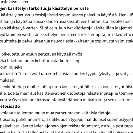
asiakasrekisteri
ojen käsittelyn tarkoitus ja käsittelyn peruste
 käsittely perustuu ensisijaisesti sopimukseen palvelun käytöstä. Henkilö
ellään ja käytetään asiakkaiden asiakassuhteen hoitamista, asiakkaiden
en käsittelyä varten. Siltä osin, kun henkilötietoja käsitellään laajemmi
uttaminen vaatii, on käsittelyn perusteena rekisterinpitäjän oikeutettu e
ssuhteita ja palveluitaan ja neuvoa asiakkaitaan ja sopimusta valmistele
n oikeutettuun etuun perustuen käyttää myös
 sekä liiketoiminnan kehittämistarkoituksiin;
oimiin; sekä
koituksiin Tietoja voidaan eritellä asiakkuuden tyypin (yksityis- ja yritys
 mukaan.
henkilötietoja muille Juhlapesun konserniyhtiöille sekä konserniyhtiöist
ille. Edellä mainitut käsittelevät henkilötietoja rekisterinpitäjinä toimi
rator Oy:n lukuun tietosuojalainsäädännön mukaisesti ja sen asettamis
ietosisältö
 voidaan tallentaa muun muassa seuraavan kaltaisia tietoja:
iosoite, puhelinnumero, asiakkuuden tyyppi, mahdolliset sopimustyypit 
t, palvelussa käytettävien ajoneuvojen rekisterinumerot, osto- ja pesuta
elun käytöstä tallennettavat lokitiedot sekä asiakkuuden alla olevien 