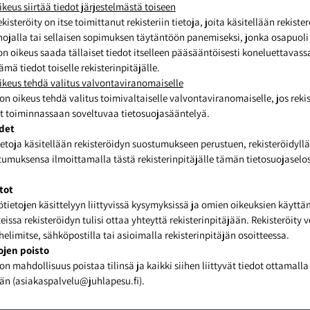
ikeus siirtää tiedot järjestelmästä toiseen
ekisteröity on itse toimittanut rekisteriin tietoja, joita käsitellään rekis
jalla tai sellaisen sopimuksen täytäntöön panemiseksi, jonka osapuoli r
 on oikeus saada tällaiset tiedot itselleen pääsääntöisesti koneluettavas
ämä tiedot toiselle rekisterinpitäjälle.
ikeus tehdä valitus valvontaviranomaiselle
on oikeus tehdä valitus toimivaltaiselle valvontaviranomaiselle, jos rekis
t toiminnassaan soveltuvaa tietosuojasääntelyä.
udet
ietoja käsitellään rekisteröidyn suostumukseen perustuen, rekisteröidyllä
umuksensa ilmoittamalla tästä rekisterinpitäjälle tämän tietosuojaselo
tot
ötietojen käsittelyyn liittyvissä kysymyksissä ja omien oikeuksien käytt
nteissa rekisteröidyn tulisi ottaa yhteyttä rekisterinpitäjään. Rekisteröity 
elimitse, sähköpostilla tai asioimalla rekisterinpitäjän osoitteessa.
tojen poisto
on mahdollisuus poistaa tilinsä ja kaikki siihen liittyvät tiedot ottamalla
ään (asiakaspalvelu@juhlapesu.fi).