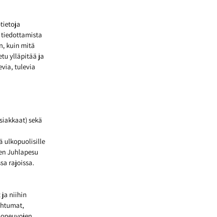
tietoja
 tiedottamista
n, kuin mitä
tu ylläpitää ja
via, tulevia
asiakkaat) sekä
ä ulkopuolisille
vien Juhlapesu
sa rajoissa.
ja niihin
pahtumat,
ajoneuvojen