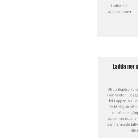
Ladda ner
applikationen
Ladda ner a
Bli Juhlapesu kun
i din telefon. Logg
bil i appen. Välj 
är färdig att köra 
vill köpa engång
appen ser du alla 
den närmaste biltv
din 