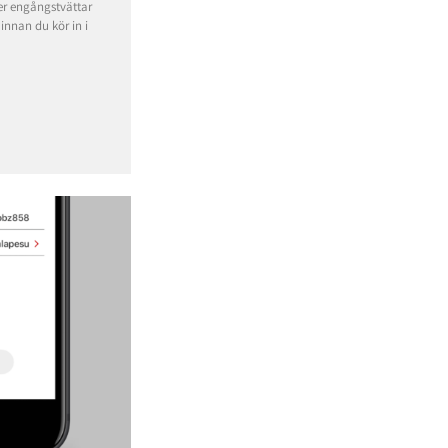
r engångstvättar
 innan du kör in i