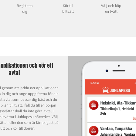
Registrera
Kör till
Välj och köp
dig
biltvätt
en tvätt
pplikationen och gör ett
avtal
d genom att ladda ner applikationen
a in dig och ange uppgifterna för din
det avtal som passar dig bäst och du
bilen till tvätt. Ifall du till en början
stvättar skall du inte göra avtal. I
biltvättar i Juhlapesu nätverket. Välj
ätten eller den som är lämpligast på
rutt och kör till dörren.