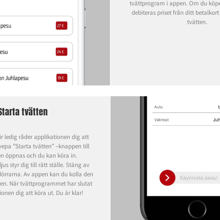
tvättprogram i appen. Om du köpe
debiteras priset från ditt betalkort
tvätten.
Starta tvätten
ir ledig råder applikationen dig att
vepa ”Starta tvätten” –knappen till
en öppnas och du kan köra in.
s styr dig till rätt ställe. Stäng av
örrarna. Av appen kan du kolla den
den. När tvättprogrammet har slutat
ionen dig att köra ut. Du är klar!