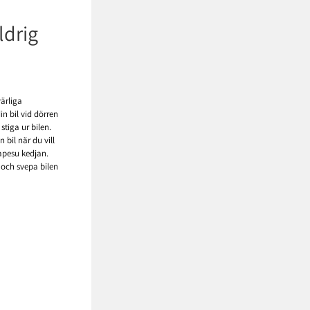
ldrig
värliga
in bil vid dörren
stiga ur bilen.
n bil när du vill
lapesu kedjan.
 och svepa bilen