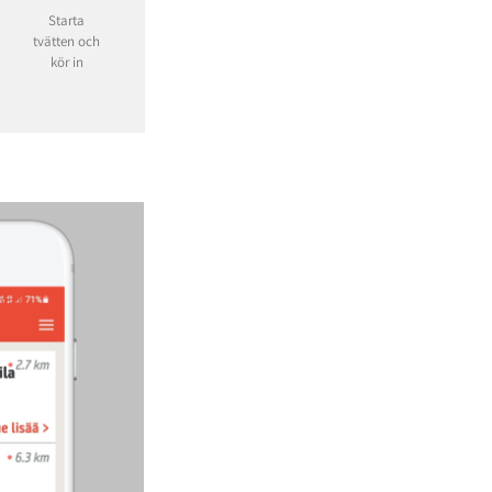
Starta
tvätten och
kör in