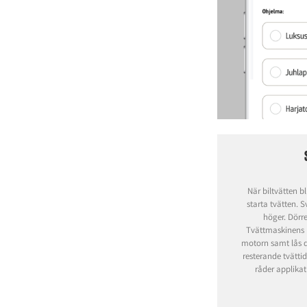
När biltvätten bl
starta tvätten. S
höger. Dörr
Tvättmaskinens lju
motorn samt lås d
resterande tvätti
råder applikat