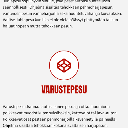
Juhlapesu sopii hyvin sinulle, joka peset autoasi suhteellisen
säännöllisesti. Ohjelma sisältää tehokkaan pehmoharjapesun,
vanteiden pesun vanneharjoilla sekä huuhteluvahan ja kuivauksen.
Valitse Juhlapesu kun lika ei ole vielä päässyt pinttymään tai kun
haluat nopean mutta tehokkaan pesun.
VARUSTEPESU
Varustepesu skannaa autosi ennen pesua ja ottaa huomioon
poikkeavat muodot kuten suksiboksin, kattovalot tai lava-auton.
Poikkeavat osat pestään pehmoharjoilla kevennetyllä paineella.
Ohjelma sisältää tehokkaan kokonaisvaltaisen harjapesun,