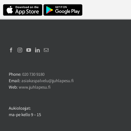
Phone:
020 730 9180
Email:
asiakaspalvelu@juhlapesu.fi
Web:
www.juhlapesu.fi
Aukioloajat:
ma-pe kello 9 – 15