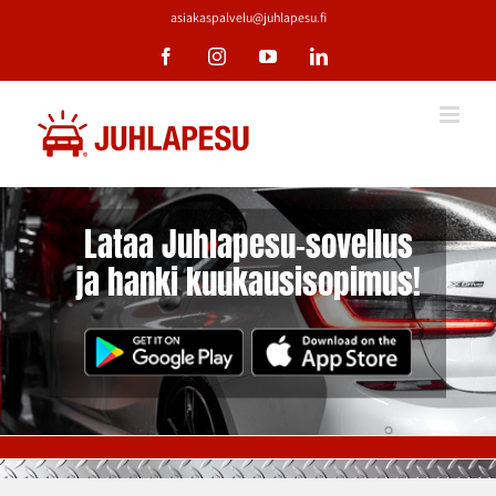
Skip
asiakaspalvelu@juhlapesu.fi
to
Facebook
Instagram
YouTube
LinkedIn
content
Lataa Juhlapesu-sovellus
ja hanki kuukausisopimus!