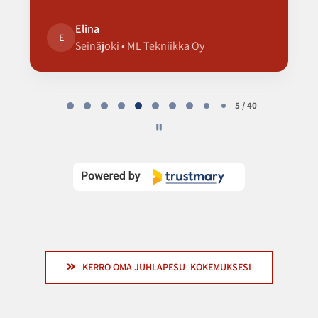
Elina
E
Seinäjoki • ML Tekniikka Oy
Page
5
5 / 40
of
40
KERRO OMA JUHLAPESU -KOKEMUKSESI