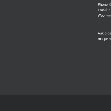
Phone:
0
Email:
a
Web:
ww
Aukioloa
ma-pe ke