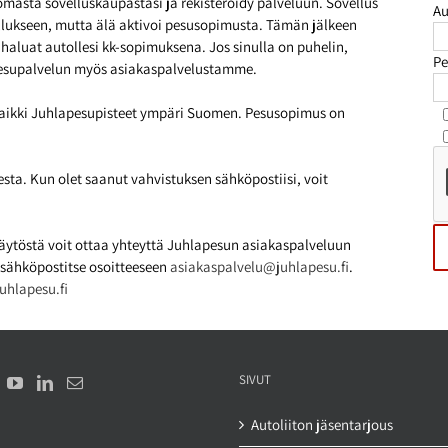
masta sovelluskaupastasi ja rekisteröidy palveluun. Sovellus
Au
ellukseen, mutta älä aktivoi pesusopimusta. Tämän jälkeen
ä haluat autollesi kk-sopimuksena. Jos sinulla on puhelin,
Pe
si pesupalvelun myös asiakaspalvelustamme.
 kaikki Juhlapesupisteet ympäri Suomen. Pesusopimus on
ta. Kun olet saanut vahvistuksen sähköpostiisi, voit
käytöstä voit ottaa yhteyttä Juhlapesun asiakaspalveluun
i sähköpostitse osoitteeseen
asiakaspalvelu@juhlapesu.fi
.
juhlapesu.fi
SIVUT
Autoliiton jäsentarjous