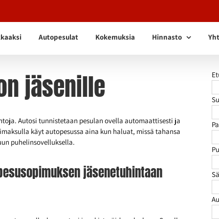
kkaaksi
Autopesulat
Kokemuksia
Hinnasto
Yht
on jäsenille
Et
Su
ntoja. Autosi tunnistetaan pesulan ovella automaattisesti ja
Pa
simaksulla käyt autopesussa aina kun haluat, missä tahansa
un puhelinsovelluksella.
Pu
7 pesusopimuksen jäsenetuhintaan
Sä
Au