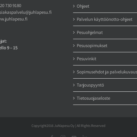
20 730 9180
Ohjeet
siakaspalvelu@juhlapesu.fi
w.juhlapesu.fi
Palvelun käyttöönotto-ohjeet
Pesuohjelmat
jat:
Pesusopimukset
llo 9 – 15
Pesuvinkit
Sopimusehdot ja palvelukuvau
Tarjouspyyntö
Tietosuojaseloste
Copyright2016 Juhlapesu Oy | All Rights Reserved