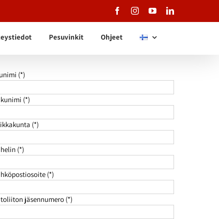
Facebook
Instagram
YouTube
LinkedIn
eystiedot
Pesuvinkit
Ohjeet
unimi (*)
kunimi (*)
ikkakunta (*)
helin (*)
hköpostiosoite (*)
toliiton jäsennumero (*)