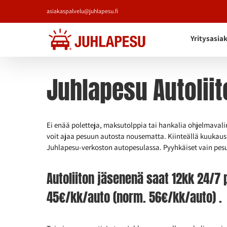
Skip
asiakaspalvelu@juhlapesu.fi
to
content
Yritysasia
Juhlapesu Autoliit
Ei enää poletteja, maksutolppia tai hankalia ohjelmavali
voit ajaa pesuun autosta nousematta. Kiinteällä kuukau
Juhlapesu-verkoston autopesulassa. Pyyhkäiset vain pesu
Autoliiton jäsenenä saat 12kk 24/
45€/kk/auto (norm. 56€/kk/auto) .