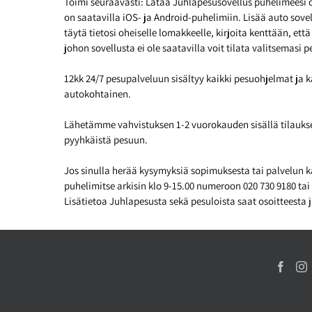
Toimi seuraavasti: Lataa Juhlapesusovellus puhelimeesi o
on saatavilla iOS- ja Android-puhelimiin. Lisää auto sov
täytä tietosi oheiselle lomakkeelle, kirjoita kenttään, ett
johon sovellusta ei ole saatavilla voit tilata valitsema
12kk 24/7 pesupalveluun sisältyy kaikki pesuohjelmat ja
autokohtainen.
Lähetämme vahvistuksen 1-2 vuorokauden sisällä tilaukses
pyyhkäistä pesuun.
Jos sinulla herää kysymyksiä sopimuksesta tai palvelun 
puhelimitse arkisin klo 9-15.00 numeroon 020 730 9180 ta
Lisätietoa Juhlapesusta sekä pesuloista saat osoitteesta