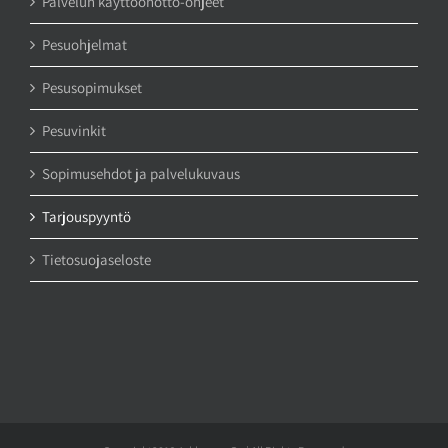
Palvelun käyttöönotto-ohjeet
Pesuohjelmat
Pesusopimukset
Pesuvinkit
Sopimusehdot ja palvelukuvaus
Tarjouspyyntö
Tietosuojaseloste