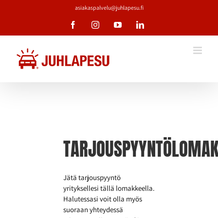
Skip
asiakaspalvelu@juhlapesu.fi
to
Facebook
Instagram
YouTube
LinkedIn
content
TARJOUSPYYNTÖLOMAK
Jätä tarjouspyyntö
yrityksellesi tällä lomakkeella.
Halutessasi voit olla myös
suoraan yhteydessä