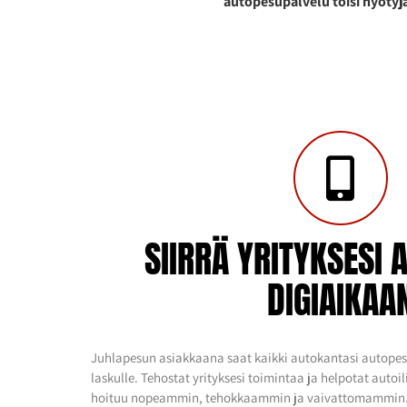
autopesupalvelu toisi hyötyjä
SIIRRÄ YRITYKSESI 
DIGIAIKAA
Juhlapesun asiakkaana saat kaikki autokantasi autopesu
laskulle. Tehostat yrityksesi toimintaa ja helpotat autoi
hoituu nopeammin, tehokkaammin ja vaivattomammin