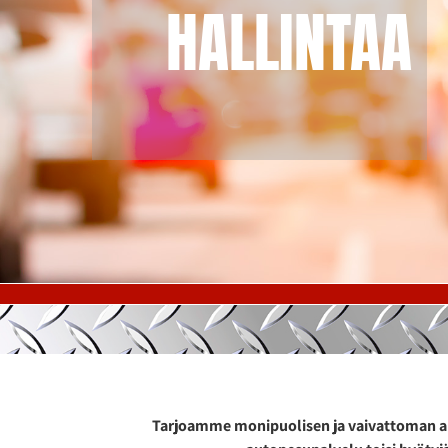
HALLINTAA
Tarjoamme monipuolisen ja vaivattoman autop