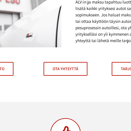
ALV:in ja maksu tapahtuu luott
lisätä kaikki yrityksesi autot 
sopimukseen. Jos haluat maks
tai ottaa käyttöön täysin aut
pesuprosessin autoillesi, ota y
yritykselläsi on yli kymmenen 
yhteyttä tai lähetä meille tarj
TO
OTA YHTEYTTÄ
TARJ