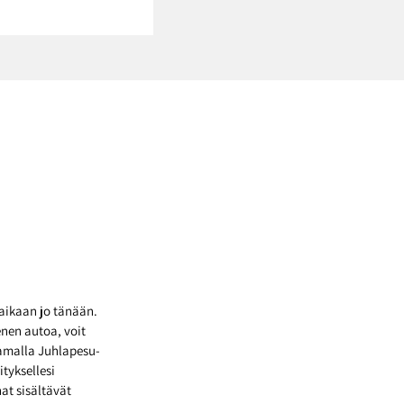
iaikaan jo tänään.
enen autoa, voit
aamalla Juhlapesu-
ityksellesi
nat sisältävät