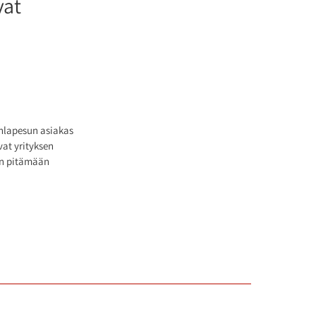
vat
hlapesun asiakas
vat yrityksen
ään pitämään