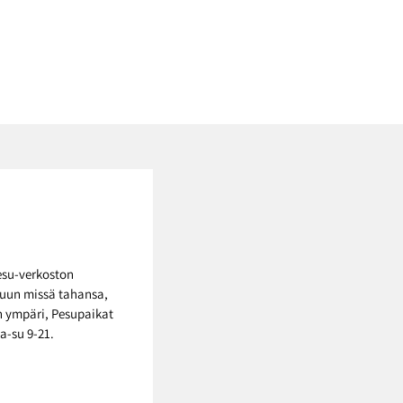
esu-verkoston
suun missä tahansa,
on ympäri, Pesupaikat
a-su 9-21.