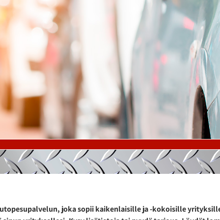
esupalvelun, joka sopii kaikenlaisille ja -kokoisille yrityksille