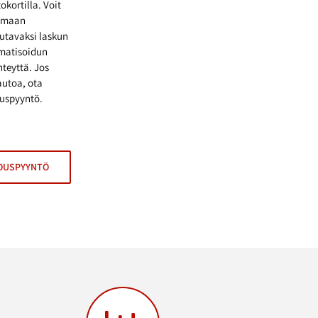
okortilla. Voit
samaan
utavaksi laskun
omatisoidun
hteyttä. Jos
autoa, ota
ouspyyntö.
OUSPYYNTÖ