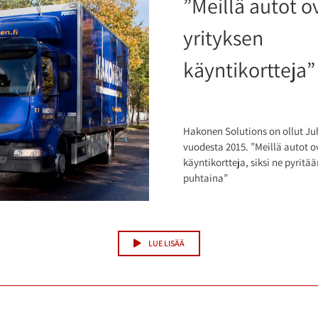
”Meillä autot o
yrityksen
käyntikortteja”
Hakonen Solutions on ollut Ju
vuodesta 2015. ”Meillä autot o
käyntikortteja, siksi ne pyrit
puhtaina”
LUE LISÄÄ