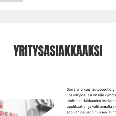
YRITYSASIAKKAAKSI
Siirrä yrityksesi autopesut dig
Jos yritykselläsi on alle kymm
aloittaa asiakkuuden itse lat
applikaation ja valitsemalla yr
sopivan
pesusopimuksen
. Hin