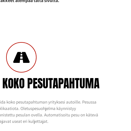
makkeet alempaa tältä sivulta.
I KOKO PESUTAPAHTUMA
da koko pesutapahtuman yrityksesi autoille. Pesussa
plikaatiota. Oletuspesuohjelma käynnistyy
nnistettu pesulan ovella. Automatisoitu pesu on kätevä
ajavat useat eri kuljettajat.