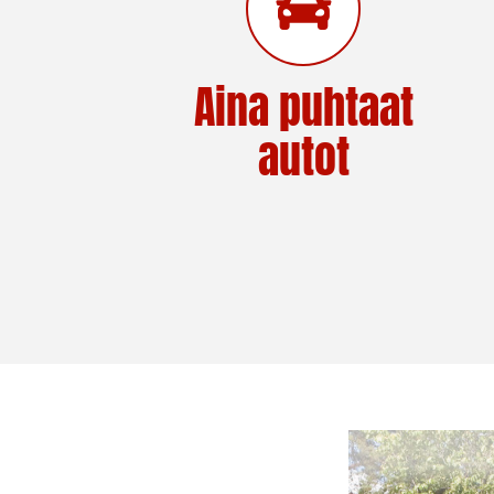
Aina puhtaat
autot