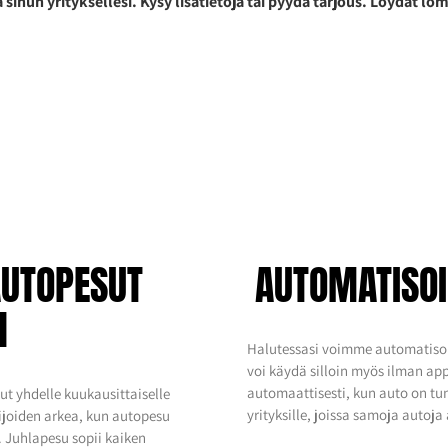
 sinun yrityksellesi. Kysy lisätietoja tai pyydä tarjous. Löydät lo
AUTOPESUT
AUTOMATISO
N
Halutessasi voimme automatisoi
voi käydä silloin myös ilman ap
automaattisesti, kun auto on tu
t yhdelle kuukausittaiselle
yrityksille, joissa samoja autoja 
lijoiden arkea, kun autopesu
.
Juhlapesu sopii kaiken