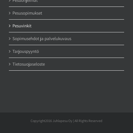
Pesuohjelmat
Pesusopimukset
Pesuvinkit
Sopimusehdot ja palvelukuvaus
Tarjouspyyntö
Tietosuojaseloste
Copyright2016 Juhlapesu Oy | All Rights Reserved