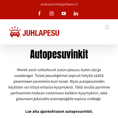
Skip
asiakaspalvelu@juhlapesu.fi
to
Facebook
Instagram
YouTube
LinkedIn
content
Autopesuvinkit
Monet asiat vaikuttavat auton pesuun, kuten sää ja
vuodenajat. Toiset pesuohjelmat sopivat tietyllä säällä
pesemiseen paremmin kuin toiset. Myös autopesuloiden
käyttöön voi liittyä erilaisia kysymyksiä. Tällä sivulla pyrimme
parhaamme mukaan vastamaan kaikkiin kysymyksiin, sekä
jakamaan jokaiselle autonpesijälle sopivia vinkkejä.
Lue alta ajankohtaiset autopesuvinkit.