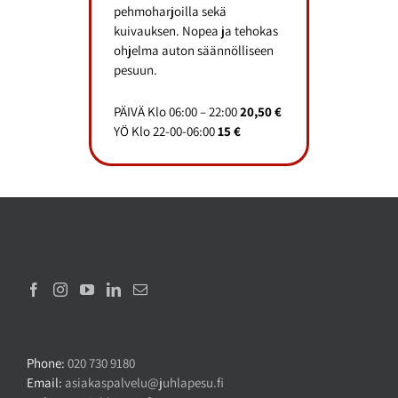
pehmoharjoilla sekä
kuivauksen. Nopea ja tehokas
ohjelma auton säännölliseen
pesuun.
PÄIVÄ Klo 06:00 – 22:00
20,50 €
YÖ Klo 22-00-06:00
15 €
Phone:
020 730 9180
Email:
asiakaspalvelu@juhlapesu.fi