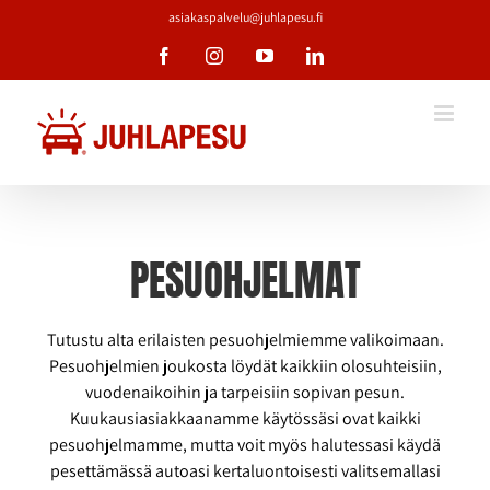
Skip
asiakaspalvelu@juhlapesu.fi
to
Facebook
Instagram
YouTube
LinkedIn
content
PESUOHJELMAT
Tutustu alta erilaisten pesuohjelmiemme valikoimaan.
Pesuohjelmien joukosta löydät kaikkiin olosuhteisiin,
vuodenaikoihin ja tarpeisiin sopivan pesun.
Kuukausiasiakkaanamme käytössäsi ovat kaikki
pesuohjelmamme, mutta voit myös halutessasi käydä
pesettämässä autoasi kertaluontoisesti valitsemallasi