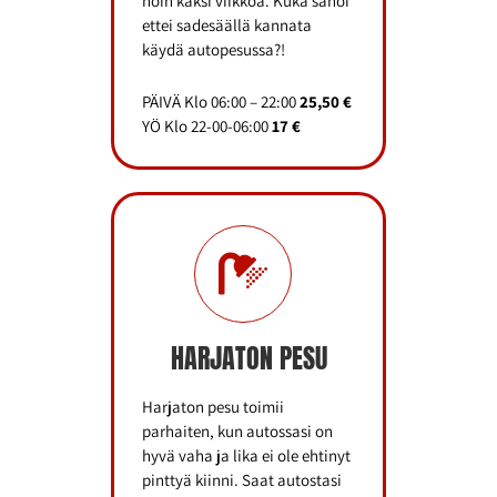
noin kaksi viikkoa. Kuka sanoi
ettei sadesäällä kannata
käydä autopesussa?!
PÄIVÄ Klo 06:00 – 22:00
25,50 €
YÖ Klo 22-00-06:00
17 €
HARJATON PESU
Harjaton pesu toimii
parhaiten, kun autossasi on
hyvä vaha ja lika ei ole ehtinyt
pinttyä kiinni. Saat autostasi