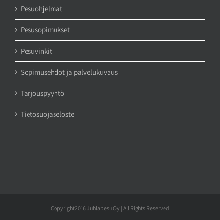
Pesuohjelmat
Pesusopimukset
Pesuvinkit
Sopimusehdot ja palvelukuvaus
Tarjouspyyntö
Tietosuojaseloste
Copyright2016 Juhlapesu Oy | All Rights Reserved