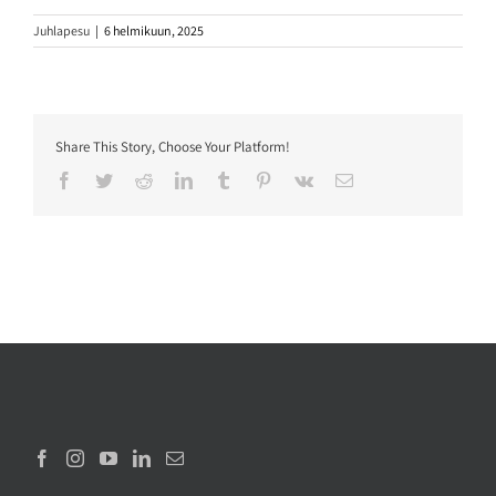
Juhlapesu
|
6 helmikuun, 2025
Share This Story, Choose Your Platform!
Facebook
Twitter
Reddit
LinkedIn
Tumblr
Pinterest
Vk
Sähköposti