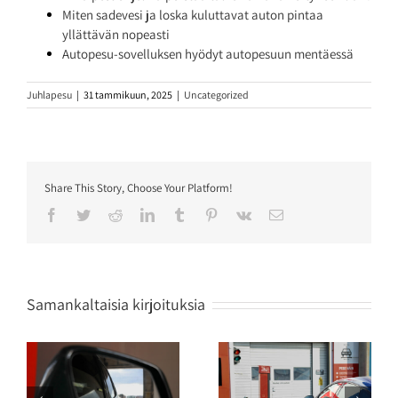
Miten sadevesi ja loska kuluttavat auton pintaa
yllättävän nopeasti
Autopesu-sovelluksen hyödyt autopesuun mentäessä
Juhlapesu
|
31 tammikuun, 2025
|
Uncategorized
Share This Story, Choose Your Platform!
Facebook
Twitter
Reddit
LinkedIn
Tumblr
Pinterest
Vk
Sähköposti
Samankaltaisia kirjoituksia
Mitkä ovat
Kuinka usein auto