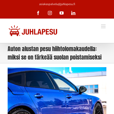
Skip
asiakaspalvelu@juhlapesu.fi
to
Facebook
Instagram
YouTube
LinkedIn
content
Auton alustan pesu hiihtolomakaudella:
miksi se on tärkeää suolan poistamiseksi
Katso
kuvaa
isompana