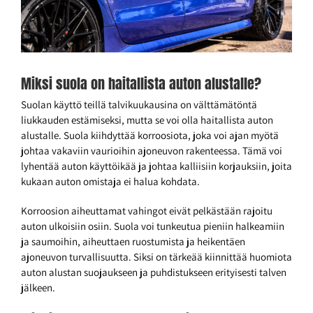
Miksi suola on haitallista auton alustalle?
Suolan käyttö teillä talvikuukausina on välttämätöntä
liukkauden estämiseksi, mutta se voi olla haitallista auton
alustalle. Suola kiihdyttää korroosiota, joka voi ajan myötä
johtaa vakaviin vaurioihin ajoneuvon rakenteessa. Tämä voi
lyhentää auton käyttöikää ja johtaa kalliisiin korjauksiin, joita
kukaan auton omistaja ei halua kohdata.
Korroosion aiheuttamat vahingot eivät pelkästään rajoitu
auton ulkoisiin osiin. Suola voi tunkeutua pieniin halkeamiin
ja saumoihin, aiheuttaen ruostumista ja heikentäen
ajoneuvon turvallisuutta. Siksi on tärkeää kiinnittää huomiota
auton alustan suojaukseen ja puhdistukseen erityisesti talven
jälkeen.