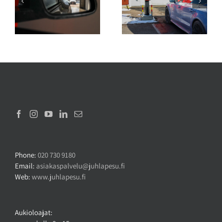
 –
tehokkaimmat
kannattaa pestä
pesumenetelmät kevään
keväällä katupölyn
katupölyn poistoon?
takia?
Phone:
020 730 9180
Email:
asiakaspalvelu@juhlapesu.fi
Web:
www.juhlapesu.fi
Aukioloajat: