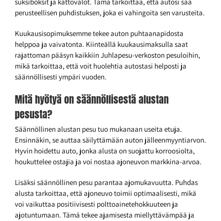
suksiboksit ja kattovalot. Tämä tarkoittaa, että autosi saa
perusteellisen puhdistuksen, joka ei vahingoita sen varusteita.
Kuukausisopimuksemme tekee auton puhtaanapidosta
helppoa ja vaivatonta. Kiinteällä kuukausimaksulla saat
rajattoman pääsyn kaikkiin Juhlapesu-verkoston pesuloihin,
mikä tarkoittaa, että voit huolehtia autostasi helposti ja
säännöllisesti ympäri vuoden.
Mitä hyötyä on säännöllisestä alustan
pesusta?
Säännöllinen alustan pesu tuo mukanaan useita etuja.
Ensinnäkin, se auttaa säilyttämään auton jälleenmyyntiarvon.
Hyvin hoidettu auto, jonka alusta on suojattu korroosiolta,
houkuttelee ostajia ja voi nostaa ajoneuvon markkina-arvoa.
Lisäksi säännöllinen pesu parantaa ajomukavuutta. Puhdas
alusta tarkoittaa, että ajoneuvo toimii optimaalisesti, mikä
voi vaikuttaa positiivisesti polttoainetehokkuuteen ja
ajotuntumaan. Tämä tekee ajamisesta miellyttävämpää ja