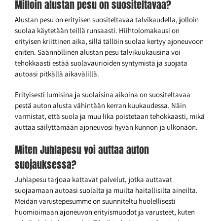
Milloin alustan pesu on suositeltavaa?
Alustan pesu on erityisen suositeltavaa talvikaudella, jolloin
suolaa käytetään teillä runsaasti. Hiihtolomakausi on
erityisen kriittinen aika, sillä tällöin suolaa kertyy ajoneuvoon
eniten. Säännöllinen alustan pesu talvikuukausina voi
tehokkaasti estää suolavaurioiden syntymistä ja suojata
autoasi pitkällä aikavälillä.
Erityisesti lumisina ja suolaisina aikoina on suositeltavaa
pestä auton alusta vähintään kerran kuukaudessa. Näin
varmistat, että suola ja muu lika poistetaan tehokkaasti, mikä
auttaa säilyttämään ajoneuvosi hyvän kunnon ja ulkonäön.
Miten Juhlapesu voi auttaa auton
suojauksessa?
Juhlapesu tarjoaa kattavat palvelut, jotka auttavat
suojaamaan autoasi suolalta ja muilta haitallisilta aineilta.
Meidän varustepesumme on suunniteltu huolellisesti
huomioimaan ajoneuvon erityismuodot ja varusteet, kuten