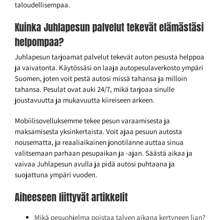
taloudellisempaa.
Kuinka Juhlapesun palvelut tekevät elämästäsi
helpompaa?
Juhlapesun tarjoamat palvelut tekevät auton pesusta helppoa
ja vaivatonta. Käytössäsi on laaja autopesulaverkosto ympäri
Suomen, joten voit pestä autosi missä tahansa ja milloin
tahansa. Pesulat ovat auki 24/7, mikä tarjoaa sinulle
joustavuutta ja mukavuutta kiireiseen arkeen.
Mobiilisovelluksemme tekee pesun varaamisesta ja
maksamisesta yksinkertaista. Voit ajaa pesuun autosta
nousematta, ja reaaliaikainen jonotilanne auttaa sinua
valitsemaan parhaan pesupaikan ja -ajan. Säästä aikaa ja
vaivaa Juhlapesun avulla ja pidä autosi puhtaana ja
suojattuna ympäri vuoden.
Aiheeseen liittyvät artikkelit
Mikä pesuohjelma poistaa talven aikana kertyneen lian?