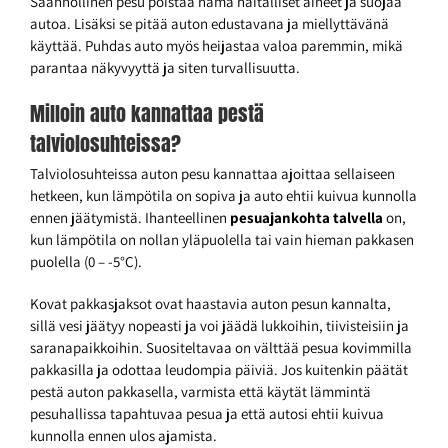
Säännöllinen pesu poistaa nämä haitalliset aineet ja suojaa
autoa. Lisäksi se pitää auton edustavana ja miellyttävänä
käyttää. Puhdas auto myös heijastaa valoa paremmin, mikä
parantaa näkyvyyttä ja siten turvallisuutta.
Milloin auto kannattaa pestä
talviolosuhteissa?
Talviolosuhteissa auton pesu kannattaa ajoittaa sellaiseen
hetkeen, kun lämpötila on sopiva ja auto ehtii kuivua kunnolla
ennen jäätymistä. Ihanteellinen
pesuajankohta talvella
on,
kun lämpötila on nollan yläpuolella tai vain hieman pakkasen
puolella (0 – -5°C).
Kovat pakkasjaksot ovat haastavia auton pesun kannalta,
sillä vesi jäätyy nopeasti ja voi jäädä lukkoihin, tiivisteisiin ja
saranapaikkoihin. Suositeltavaa on välttää pesua kovimmilla
pakkasilla ja odottaa leudompia päiviä. Jos kuitenkin päätät
pestä auton pakkasella, varmista että käytät lämmintä
pesuhallissa tapahtuvaa pesua ja että autosi ehtii kuivua
kunnolla ennen ulos ajamista.