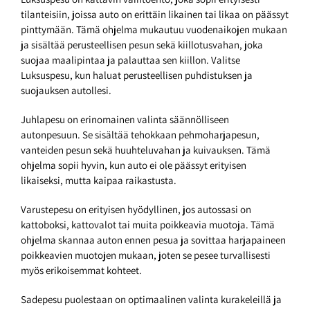
tilanteisiin, joissa auto on erittäin likainen tai likaa on päässyt
pinttymään. Tämä ohjelma mukautuu vuodenaikojen mukaan
ja sisältää perusteellisen pesun sekä kiillotusvahan, joka
suojaa maalipintaa ja palauttaa sen kiillon. Valitse
Luksuspesu, kun haluat perusteellisen puhdistuksen ja
suojauksen autollesi.
Juhlapesu on erinomainen valinta säännölliseen
autonpesuun. Se sisältää tehokkaan pehmoharjapesun,
vanteiden pesun sekä huuhteluvahan ja kuivauksen. Tämä
ohjelma sopii hyvin, kun auto ei ole päässyt erityisen
likaiseksi, mutta kaipaa raikastusta.
Varustepesu on erityisen hyödyllinen, jos autossasi on
kattoboksi, kattovalot tai muita poikkeavia muotoja. Tämä
ohjelma skannaa auton ennen pesua ja sovittaa harjapaineen
poikkeavien muotojen mukaan, joten se pesee turvallisesti
myös erikoisemmat kohteet.
Sadepesu puolestaan on optimaalinen valinta kurakeleillä ja