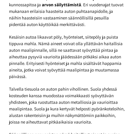
kunnossapitoa ja
arvon säilyttämistä
. Eri vuodenajat tuovat
mukanaan erilaisia haasteita auton puhtaanapidolle, ja
näihin haasteisiin vastaaminen säännöllisillä pesuilla
pidentää auton käyttöikää merkittävästi.
Kesäisin autoa likaavat pöly, hyönteiset, siitepöly ja puista
tippuva mahla. Nämä aineet voivat olla yllättävän haitallisia
auton maalipinnalle, sillä ne saattavat syövyttää pintaa ja
aiheuttaa pysyviä vaurioita jäädessään pitkäksi aikaa auton
pinnalle. Erityisesti hyönteiset ja mahla sisältävät happamia
aineita, jotka voivat syövyttää maalipintaa jo muutamassa
päivässä.
Talvella tiesuola on auton pahin vihollinen. Suola yhdessä
kosteuden kanssa muodostaa voimakkaasti syövyttävän
yhdisteen, joka ruostuttaa auton metalliosia ja vaurioittaa
maalipintaa. Suola ja kura kertyvät helposti pyöränkoteloihin,
alustan rakenteisiin ja muihin näkymättömiin paikkoihin,
joissa ne aiheuttavat pitkäaikaisia vaurioita.