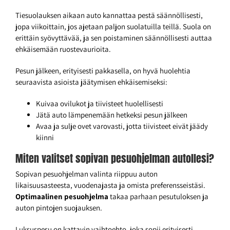
Tiesuolauksen aikaan auto kannattaa pestä säännöllisesti,
jopa viikoittain, jos ajetaan paljon suolatuilla teillä. Suola on
erittäin syövyttävää, ja sen poistaminen säännöllisesti auttaa
ehkäisemään ruostevaurioita.
Pesun jälkeen, erityisesti pakkasella, on hyvä huolehtia
seuraavista asioista jäätymisen ehkäisemiseksi:
Kuivaa ovilukot ja tiivisteet huolellisesti
Jätä auto lämpenemään hetkeksi pesun jälkeen
Avaa ja sulje ovet varovasti, jotta tiivisteet eivät jäädy
kiinni
Miten valitset sopivan pesuohjelman autollesi?
Sopivan pesuohjelman valinta riippuu auton
likaisuusasteesta, vuodenajasta ja omista preferensseistäsi.
Optimaalinen pesuohjelma
takaa parhaan pesutuloksen ja
auton pintojen suojauksen.
Luksuspesu on kattavin vaihtoehto, joka sopii erityisesti