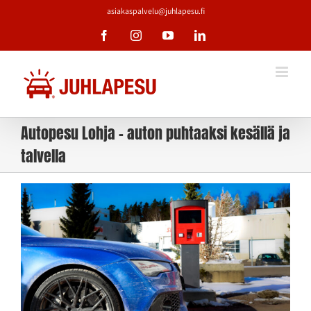
Skip
asiakaspalvelu@juhlapesu.fi
to
Facebook
Instagram
YouTube
LinkedIn
content
Autopesu Lohja – auton puhtaaksi kesällä ja
talvella
Katso
kuvaa
isompana