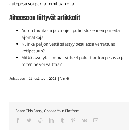
autopesu voi parhaimmillaan olla!
Aiheeseen liittyvät artikkelit
Auton tuulilasin ja valojen puhdistus ennen pimeitä
ajomatkoja
Kuinka paljon vettä säästyy pesulassa verrattuna
kotipesuun?
Mitkä ovat yleisimmät virheet pakettiauton pesussa ja
miten ne voi välttää?
Juhlapesu
|
11 kesäkuun, 2025
|
Vinkit
Share This Story, Choose Your Platform!
Facebook
Twitter
Reddit
LinkedIn
Tumblr
Pinterest
Vk
Sähköposti