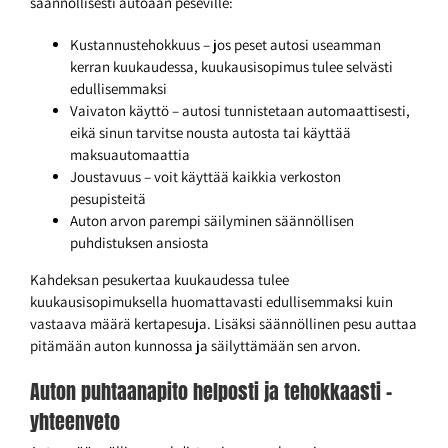
säännöllisesti autoaan peseville:
Kustannustehokkuus – jos peset autosi useamman
kerran kuukaudessa, kuukausisopimus tulee selvästi
edullisemmaksi
Vaivaton käyttö – autosi tunnistetaan automaattisesti,
eikä sinun tarvitse nousta autosta tai käyttää
maksuautomaattia
Joustavuus – voit käyttää kaikkia verkoston
pesupisteitä
Auton arvon parempi säilyminen säännöllisen
puhdistuksen ansiosta
Kahdeksan pesukertaa kuukaudessa tulee
kuukausisopimuksella huomattavasti edullisemmaksi kuin
vastaava määrä kertapesuja. Lisäksi säännöllinen pesu auttaa
pitämään auton kunnossa ja säilyttämään sen arvon.
Auton puhtaanapito helposti ja tehokkaasti –
yhteenveto