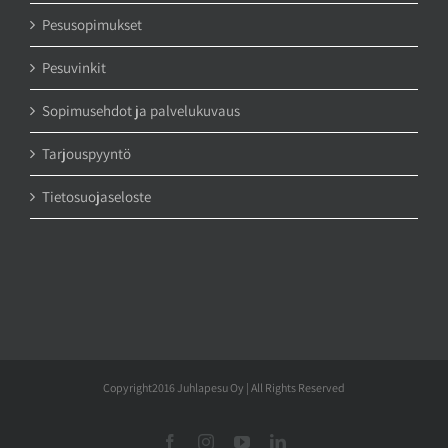
Pesusopimukset
Pesuvinkit
Sopimusehdot ja palvelukuvaus
Tarjouspyyntö
Tietosuojaseloste
Copyright2016 Juhlapesu Oy | All Rights Reserved
Facebook
Instagram
YouTube
LinkedIn