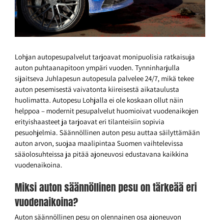
Lohjan autopesupalvelut tarjoavat monipuolisia ratkaisuja
auton puhtaanapitoon ympäri vuoden. Tynninharjulla
sijaitseva Juhlapesun autopesula palvelee 24/7, mikä tekee
auton pesemisestä vaivatonta kiireisestä aikataulusta
huolimatta. Autopesu Lohjalla ei ole koskaan ollut näin
helppoa – modernit pesupalvelut huomioivat vuodenaikojen
erityishaasteet ja tarjoavat eri tilanteisiin sopivia
pesuohjelmia. Säännöllinen auton pesu auttaa säilyttämään
auton arvon, suojaa maalipintaa Suomen vaihtelevissa
sääolosuhteissa ja pitää ajoneuvosi edustavana kaikkina
vuodenaikoina.
Miksi auton säännöllinen pesu on tärkeää eri
vuodenaikoina?
Auton säännöllinen pesu on olennainen osa ajoneuvon