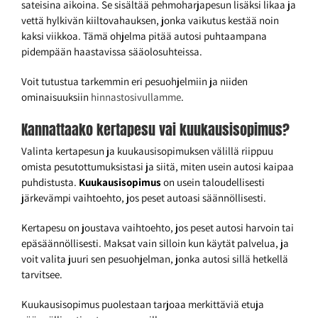
sateisina aikoina. Se sisältää pehmoharjapesun lisäksi likaa ja
vettä hylkivän kiiltovahauksen, jonka vaikutus kestää noin
kaksi viikkoa. Tämä ohjelma pitää autosi puhtaampana
pidempään haastavissa sääolosuhteissa.
Voit tutustua tarkemmin eri pesuohjelmiin ja niiden
ominaisuuksiin
hinnastosivullamme
.
Kannattaako kertapesu vai kuukausisopimus?
Valinta kertapesun ja kuukausisopimuksen välillä riippuu
omista pesutottumuksistasi ja siitä, miten usein autosi kaipaa
puhdistusta.
Kuukausisopimus
on usein taloudellisesti
järkevämpi vaihtoehto, jos peset autoasi säännöllisesti.
Kertapesu on joustava vaihtoehto, jos peset autosi harvoin tai
epäsäännöllisesti. Maksat vain silloin kun käytät palvelua, ja
voit valita juuri sen pesuohjelman, jonka autosi sillä hetkellä
tarvitsee.
Kuukausisopimus puolestaan tarjoaa merkittäviä etuja