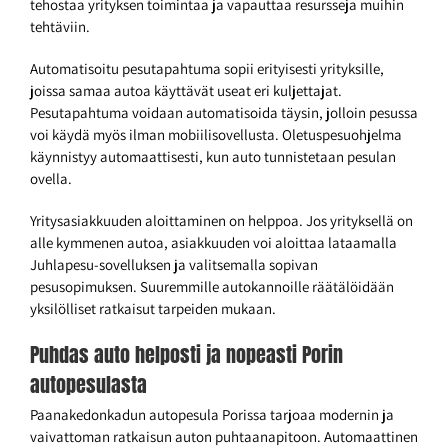
tehostaa yrityksen toimintaa ja vapauttaa resursseja muihin
tehtäviin.
Automatisoitu pesutapahtuma sopii erityisesti yrityksille,
joissa samaa autoa käyttävät useat eri kuljettajat.
Pesutapahtuma voidaan automatisoida täysin, jolloin pesussa
voi käydä myös ilman mobiilisovellusta. Oletuspesuohjelma
käynnistyy automaattisesti, kun auto tunnistetaan pesulan
ovella.
Yritysasiakkuuden aloittaminen on helppoa. Jos yrityksellä on
alle kymmenen autoa, asiakkuuden voi aloittaa lataamalla
Juhlapesu-sovelluksen ja valitsemalla sopivan
pesusopimuksen. Suuremmille autokannoille räätälöidään
yksilölliset ratkaisut tarpeiden mukaan.
Puhdas auto helposti ja nopeasti Porin
autopesulasta
Paanakedonkadun autopesula Porissa tarjoaa modernin ja
vaivattoman ratkaisun auton puhtaanapitoon. Automaattinen