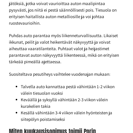
jätöksiä, jotka voivat vaurioittaa auton maalipintaa
pysyvästi, jos niitä ei pestä säännöllisesti pois. Tiesuola on
erityisen haitallista auton metalliosille ja voi johtaa
ruostevaurioihin.
Puhdas auto parantaa myös liikenneturvallisuutta. Likaiset
ikkunat, peilit ja valot heikentävät näkyvyyttä ja voivat
aiheuttaa vaaratilanteita. Puhtaat valot ja heijastimet
parantavat auton näkyvyyttä liikenteessä, mikä on erityisen
tärkeää pimeällä ajettaessa.
Suositeltava pesutiheys vaihtelee vuodenajan mukaan:
Talvella auto kannattaa pestä vähintään 1-2 viikon
välein tiesuolan vuoksi
Keväällä ja syksyllä vähintään 2-3 viikon välein
kurakelien takia
Kesällä vähintään 3-4 viikon välein hyönteisten ja
siitepölyn poistamiseksi
Miten kuukausisopimus toimii Porin