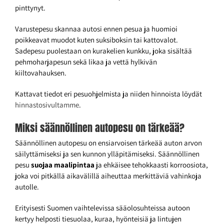
pinttynyt.
Varustepesu skannaa autosi ennen pesua ja huomioi
poikkeavat muodot kuten suksiboksin tai kattovalot.
Sadepesu puolestaan on kurakelien kunkku, joka sisältää
pehmoharjapesun sekä likaa ja vettä hylkivän
kiiltovahauksen.
Kattavat tiedot eri pesuohjelmista ja niiden hinnoista löydät
hinnastosivultamme
.
Miksi säännöllinen autopesu on tärkeää?
Säännöllinen autopesu on ensiarvoisen tärkeää auton arvon
säilyttämiseksi ja sen kunnon ylläpitämiseksi. Säännöllinen
pesu
suojaa maalipintaa
ja ehkäisee tehokkaasti korroosiota,
joka voi pitkällä aikavälillä aiheuttaa merkittäviä vahinkoja
autolle.
Erityisesti Suomen vaihtelevissa sääolosuhteissa autoon
kertyy helposti tiesuolaa, kuraa, hyönteisiä ja lintujen