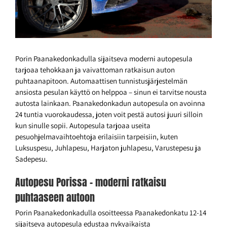
Porin Paanakedonkadulla sijaitseva moderni autopesula
tarjoaa tehokkaan ja vaivattoman ratkaisun auton
puhtaanapitoon. Automaattisen tunnistusjärjestelmän
ansiosta pesulan käyttö on helppoa – sinun ei tarvitse nousta
autosta lainkaan. Paanakedonkadun autopesula on avoinna
24 tuntia vuorokaudessa, joten voit pestä autosi juuri silloin
kun sinulle sopii. Autopesula tarjoaa useita
pesuohjelmavaihtoehtoja erilaisiin tarpeisiin, kuten
Luksuspesu, Juhlapesu, Harjaton juhlapesu, Varustepesu ja
Sadepesu.
Autopesu Porissa – moderni ratkaisu
puhtaaseen autoon
Porin Paanakedonkadulla osoitteessa Paanakedonkatu 12-14
sijaitseva autopesula edustaa nykyaikaista