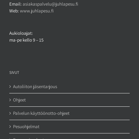
Email:
asiakaspalvelu@juhlapesu.fi
Web:
www.juhlapesu.fi
Aukioloajat:
ma-pe kello 9 – 15
SIVUT
Autoliiton jäsentarjous
Ohjeet
Palvelun käyttöönotto-ohjeet
Pesuohjelmat