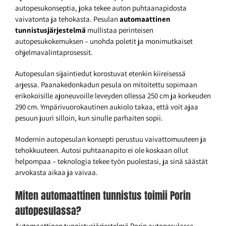
autopesukonseptia, joka tekee auton puhtaanapidosta
vaivatonta ja tehokasta. Pesulan
automaattinen
tunnistusjärjestelmä
mullistaa perinteisen
autopesukokemuksen – unohda poletit ja monimutkaiset
ohjelmavalintaprosessit.
Autopesulan sijaintiedut korostuvat etenkin kiireisessä
arjessa. Paanakedonkadun pesula on mitoitettu sopimaan
erikokoisille ajoneuvoille leveyden ollessa 250 cm ja korkeuden
290 cm. Ympärivuorokautinen aukiolo takaa, että voit ajaa
pesuun juuri silloin, kun sinulle parhaiten sopii.
Modernin autopesulan konsepti perustuu vaivattomuuteen ja
tehokkuuteen. Autosi puhtaanapito ei ole koskaan ollut
helpompaa – teknologia tekee työn puolestasi, ja sinä säästät
arvokasta aikaa ja vaivaa.
Miten automaattinen tunnistus toimii Porin
autopesulassa?
Automaattinen tunnistusjärjestelmä Porin autopesulassa