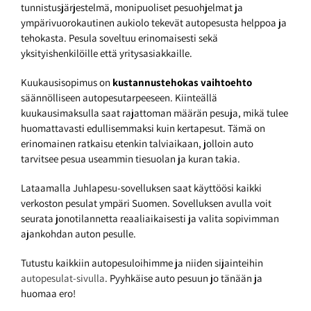
tunnistusjärjestelmä, monipuoliset pesuohjelmat ja
ympärivuorokautinen aukiolo tekevät autopesusta helppoa ja
tehokasta. Pesula soveltuu erinomaisesti sekä
yksityishenkilöille että yritysasiakkaille.
Kuukausisopimus on
kustannustehokas vaihtoehto
säännölliseen autopesutarpeeseen. Kiinteällä
kuukausimaksulla saat rajattoman määrän pesuja, mikä tulee
huomattavasti edullisemmaksi kuin kertapesut. Tämä on
erinomainen ratkaisu etenkin talviaikaan, jolloin auto
tarvitsee pesua useammin tiesuolan ja kuran takia.
Lataamalla Juhlapesu-sovelluksen saat käyttöösi kaikki
verkoston pesulat ympäri Suomen. Sovelluksen avulla voit
seurata jonotilannetta reaaliaikaisesti ja valita sopivimman
ajankohdan auton pesulle.
Tutustu kaikkiin autopesuloihimme ja niiden sijainteihin
autopesulat-sivulla
. Pyyhkäise auto pesuun jo tänään ja
huomaa ero!