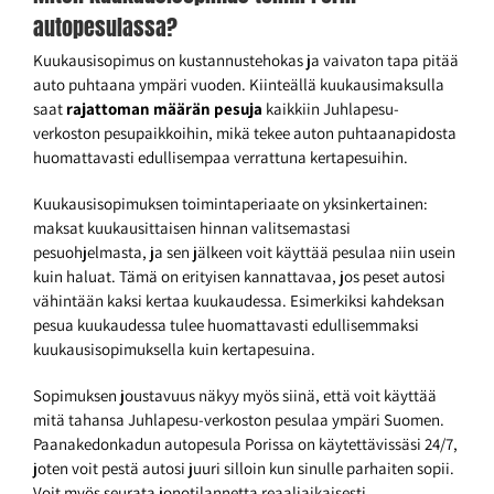
autopesulassa?
Kuukausisopimus on kustannustehokas ja vaivaton tapa pitää
auto puhtaana ympäri vuoden. Kiinteällä kuukausimaksulla
saat
rajattoman määrän pesuja
kaikkiin Juhlapesu-
verkoston pesupaikkoihin, mikä tekee auton puhtaanapidosta
huomattavasti edullisempaa verrattuna kertapesuihin.
Kuukausisopimuksen toimintaperiaate on yksinkertainen:
maksat kuukausittaisen hinnan valitsemastasi
pesuohjelmasta, ja sen jälkeen voit käyttää pesulaa niin usein
kuin haluat. Tämä on erityisen kannattavaa, jos peset autosi
vähintään kaksi kertaa kuukaudessa. Esimerkiksi kahdeksan
pesua kuukaudessa tulee huomattavasti edullisemmaksi
kuukausisopimuksella kuin kertapesuina.
Sopimuksen joustavuus näkyy myös siinä, että voit käyttää
mitä tahansa Juhlapesu-verkoston pesulaa ympäri Suomen.
Paanakedonkadun autopesula Porissa on käytettävissäsi 24/7,
joten voit pestä autosi juuri silloin kun sinulle parhaiten sopii.
Voit myös seurata jonotilannetta reaaliaikaisesti