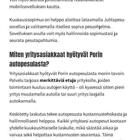
mobiilisovelluksen kautta.
Kuukausisopimus on helppo aloittaa lataamalla Juhlapesu-
sovellus ja valitsemalla itsellesi sopiva pesuohjelma.
Sovelluksen avulla voit myös hallinnoida sopimustasi ja
seurata pesutapahtumia.
Miten yritysasiakkaat hyötyvät Porin
autopesulasta?
Yritysasiakkaat hyötyvät Porin autopesulasta monin tavoin.
Palvelu tarjoaa
merkittäviä etuja
yrityksille, joiden
toimintaan kuuluu autojen käyttö – oli kyseessä sitten pieni
yritys muutamalla autolla tai suuri yritys laajalla
autokannalla.
Keskitetty laskutus tekee autopesusta kustannustehokasta ja
hallinnollisesti helppoa. Kaikki yrityksesi autopesut kootaan
yhdelle kuukausittaiselle laskulle, mikä säästää aikaa ja
vaivaa sekä helpottaa kustannusten seurantaa. Tämä