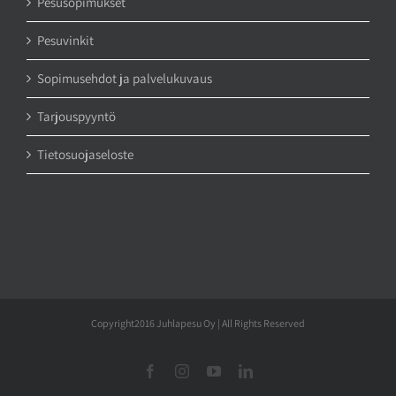
Pesusopimukset
Pesuvinkit
Sopimusehdot ja palvelukuvaus
Tarjouspyyntö
Tietosuojaseloste
Copyright2016 Juhlapesu Oy | All Rights Reserved
Facebook
Instagram
YouTube
LinkedIn