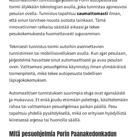
toimii älykkään teknologian avulla, joka tunnistaa ajoneuvosi
pesulan ovella. Tunnistus tapahtuu
saumattomasti
ilman,
että sinun tarvitsee nousta autosta lainkaan. Tämä
innovatiivinen ratkaisu säästää aikaasi ja tekee
pesukokemuksesta huomattavasti sujuvamman.
Teknisesti tunnistus toimii autoihin asennettavien
tunnistimien tai mobiilisovelluksen avulla. Kun ajat pesulaan,
järjestelmä havaitsee sinut automaattisesti ja avaa pesulan
oven. Valitsemasi pesuohjelma käynnistyy ilman ylimääräisiä
toimenpiteitä, mikä tekee autopesusta todellisen
läpiajokokemuksen.
Automaattisen tunnistuksen suurimpia etuja ovat ajansäästö
ja mukavuus. Et enää joudu etsimään poletteja, käsittelemään
rahaa tai valitsemaan pesuohjelmaa paikan päällä. Pesu
tapahtuu yhdellä pysähdyksellä, mikä on erityisen hyödyllistä
kiireisessä arjessa tai huonolla säällä.
Mitä pesuohjelmia Porin Paanakedonkadun