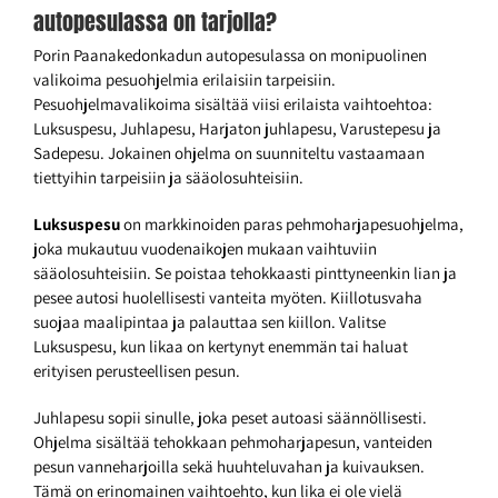
autopesulassa on tarjolla?
Porin Paanakedonkadun autopesulassa on monipuolinen
valikoima pesuohjelmia erilaisiin tarpeisiin.
Pesuohjelmavalikoima sisältää viisi erilaista vaihtoehtoa:
Luksuspesu, Juhlapesu, Harjaton juhlapesu, Varustepesu ja
Sadepesu. Jokainen ohjelma on suunniteltu vastaamaan
tiettyihin tarpeisiin ja sääolosuhteisiin.
Luksuspesu
on markkinoiden paras pehmoharjapesuohjelma,
joka mukautuu vuodenaikojen mukaan vaihtuviin
sääolosuhteisiin. Se poistaa tehokkaasti pinttyneenkin lian ja
pesee autosi huolellisesti vanteita myöten. Kiillotusvaha
suojaa maalipintaa ja palauttaa sen kiillon. Valitse
Luksuspesu, kun likaa on kertynyt enemmän tai haluat
erityisen perusteellisen pesun.
Juhlapesu sopii sinulle, joka peset autoasi säännöllisesti.
Ohjelma sisältää tehokkaan pehmoharjapesun, vanteiden
pesun vanneharjoilla sekä huuhteluvahan ja kuivauksen.
Tämä on erinomainen vaihtoehto, kun lika ei ole vielä