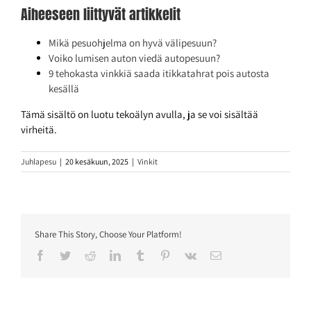
Aiheeseen liittyvät artikkelit
Mikä pesuohjelma on hyvä välipesuun?
Voiko lumisen auton viedä autopesuun?
9 tehokasta vinkkiä saada itikkatahrat pois autosta
kesällä
Tämä sisältö on luotu tekoälyn avulla, ja se voi sisältää
virheitä.
Juhlapesu
|
20 kesäkuun, 2025
|
Vinkit
Share This Story, Choose Your Platform!
Facebook
Twitter
Reddit
LinkedIn
Tumblr
Pinterest
Vk
Sähköposti