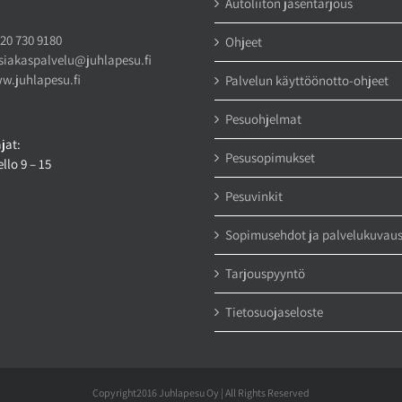
Autoliiton jäsentarjous
20 730 9180
Ohjeet
siakaspalvelu@juhlapesu.fi
w.juhlapesu.fi
Palvelun käyttöönotto-ohjeet
Pesuohjelmat
jat:
Pesusopimukset
llo 9 – 15
Pesuvinkit
Sopimusehdot ja palvelukuvau
Tarjouspyyntö
Tietosuojaseloste
Copyright2016 Juhlapesu Oy | All Rights Reserved