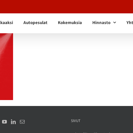
kkaaksi
Autopesulat
Kokemuksia
Hinnasto
Yht
SIVUT