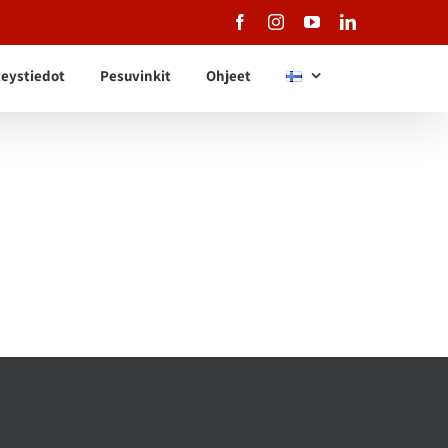
Facebook
Instagram
YouTube
LinkedIn
eystiedot
Pesuvinkit
Ohjeet