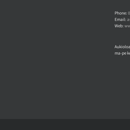
Phone:
0
Email:
a
Web:
ww
Aukioloa
ma-pe ke