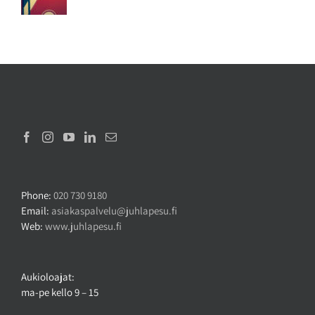
Phone:
020 730 9180
Email:
asiakaspalvelu@juhlapesu.fi
Web:
www.juhlapesu.fi
Aukioloajat:
ma-pe kello 9 – 15