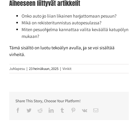
Aiheeseen liittyvät artikkelit
Onko auto jo liian likainen harjattomaan pesuun?
Mikä on rekisteritunnistus autopesulassa?
Miten pesuohjelma kannattaa valita keväällä katupölyn
mukaan?
Tämä sisältö on luotu tekoälyn avulla, ja se voi sisältää
virheitä.
Juhlapesu
|
23 heinäkuun, 2025
|
Vinkit
Share This Story, Choose Your Platform!
Facebook
Twitter
Reddit
LinkedIn
Tumblr
Pinterest
Vk
Sähköposti