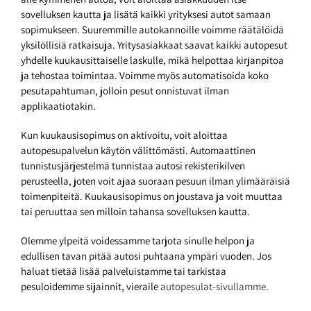
sovelluksen kautta ja lisätä kaikki yrityksesi autot samaan
sopimukseen. Suuremmille autokannoille voimme räätälöidä
yksilöllisiä ratkaisuja. Yritysasiakkaat saavat kaikki autopesut
yhdelle kuukausittaiselle laskulle, mikä helpottaa kirjanpitoa
ja tehostaa toimintaa. Voimme myös automatisoida koko
pesutapahtuman, jolloin pesut onnistuvat ilman
applikaatiotakin.
Kun kuukausisopimus on aktivoitu, voit aloittaa
autopesupalvelun käytön välittömästi. Automaattinen
tunnistusjärjestelmä tunnistaa autosi rekisterikilven
perusteella, joten voit ajaa suoraan pesuun ilman ylimääräisiä
toimenpiteitä. Kuukausisopimus on joustava ja voit muuttaa
tai peruuttaa sen milloin tahansa sovelluksen kautta.
Olemme ylpeitä voidessamme tarjota sinulle helpon ja
edullisen tavan pitää autosi puhtaana ympäri vuoden. Jos
haluat tietää lisää palveluistamme tai tarkistaa
pesuloidemme sijainnit, vieraile
autopesulat-sivullamme
.