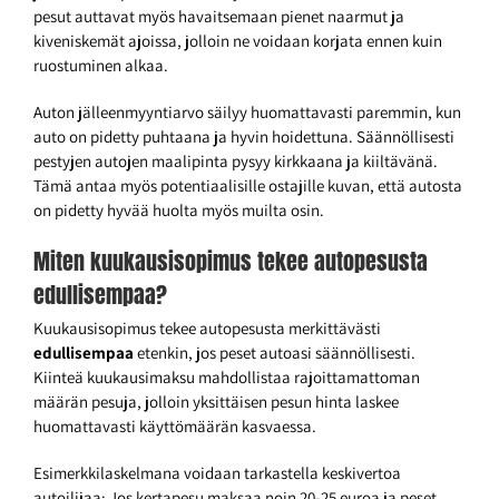
pesut auttavat myös havaitsemaan pienet naarmut ja
kiveniskemät ajoissa, jolloin ne voidaan korjata ennen kuin
ruostuminen alkaa.
Auton jälleenmyyntiarvo säilyy huomattavasti paremmin, kun
auto on pidetty puhtaana ja hyvin hoidettuna. Säännöllisesti
pestyjen autojen maalipinta pysyy kirkkaana ja kiiltävänä.
Tämä antaa myös potentiaalisille ostajille kuvan, että autosta
on pidetty hyvää huolta myös muilta osin.
Miten kuukausisopimus tekee autopesusta
edullisempaa?
Kuukausisopimus tekee autopesusta merkittävästi
edullisempaa
etenkin, jos peset autoasi säännöllisesti.
Kiinteä kuukausimaksu mahdollistaa rajoittamattoman
määrän pesuja, jolloin yksittäisen pesun hinta laskee
huomattavasti käyttömäärän kasvaessa.
Esimerkkilaskelmana voidaan tarkastella keskivertoa
autoilijaa: Jos kertapesu maksaa noin 20-25 euroa ja peset