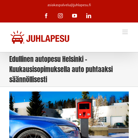
Skip
asiakaspalvelu@juhlapesu.fi
to
Facebook
Instagram
YouTube
LinkedIn
content
Edullinen autopesu Helsinki –
Kuukausisopimuksella auto puhtaaksi
säännöllisesti
Katso
kuvaa
isompana