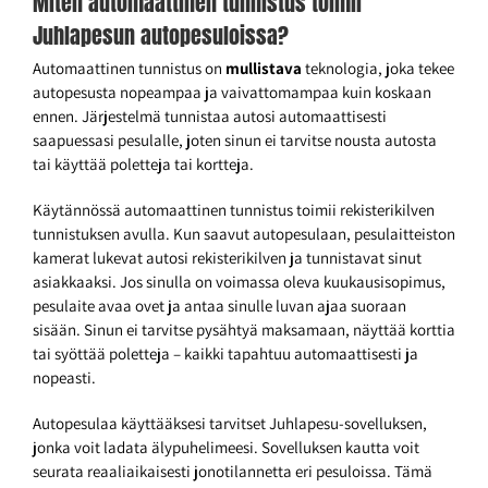
Miten automaattinen tunnistus toimii
Juhlapesun autopesuloissa?
Automaattinen tunnistus on
mullistava
teknologia, joka tekee
autopesusta nopeampaa ja vaivattomampaa kuin koskaan
ennen. Järjestelmä tunnistaa autosi automaattisesti
saapuessasi pesulalle, joten sinun ei tarvitse nousta autosta
tai käyttää poletteja tai kortteja.
Käytännössä automaattinen tunnistus toimii rekisterikilven
tunnistuksen avulla. Kun saavut autopesulaan, pesulaitteiston
kamerat lukevat autosi rekisterikilven ja tunnistavat sinut
asiakkaaksi. Jos sinulla on voimassa oleva kuukausisopimus,
pesulaite avaa ovet ja antaa sinulle luvan ajaa suoraan
sisään. Sinun ei tarvitse pysähtyä maksamaan, näyttää korttia
tai syöttää poletteja – kaikki tapahtuu automaattisesti ja
nopeasti.
Autopesulaa käyttääksesi tarvitset Juhlapesu-sovelluksen,
jonka voit ladata älypuhelimeesi. Sovelluksen kautta voit
seurata reaaliaikaisesti jonotilannetta eri pesuloissa. Tämä