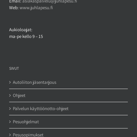
Email:
asiakaspalvelu@juhlapesu.fi
Web:
www.juhlapesu.fi
Aukioloajat:
ma-pe kello 9 – 15
SIVUT
Autoliiton jäsentarjous
Ohjeet
Palvelun käyttöönotto-ohjeet
Pesuohjelmat
Pesusopimukset