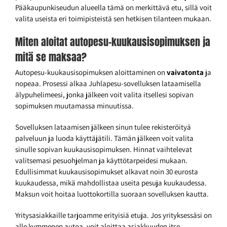
Pääkaupunkiseudun alueella tämä on merkittävä etu, sillä voit
valita useista eri toimipisteistä sen hetkisen tilanteen mukaan.
Miten aloitat autopesu-kuukausisopimuksen ja
mitä se maksaa?
Autopesu-kuukausisopimuksen aloittaminen on
vaivatonta
ja
nopeaa. Prosessi alkaa Juhlapesu-sovelluksen lataamisella
älypuhelimeesi, jonka jälkeen voit valita itsellesi sopivan
sopimuksen muutamassa minuutissa.
Sovelluksen lataamisen jälkeen sinun tulee rekisteröityä
palveluun ja luoda käyttäjätili. Tämän jälkeen voit valita
sinulle sopivan kuukausisopimuksen. Hinnat vaihtelevat
valitsemasi pesuohjelman ja käyttötarpeidesi mukaan.
Edullisimmat kuukausisopimukset alkavat noin 30 eurosta
kuukaudessa, mikä mahdollistaa useita pesuja kuukaudessa.
Maksun voit hoitaa luottokortilla suoraan sovelluksen kautta.
Yritysasiakkaille tarjoamme erityisiä etuja. Jos yrityksessäsi on
alle kymmenen autoa, voit aloittaa asiakkuuden itse