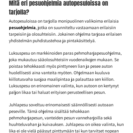
Mitä eri pesuohjelmia autopesuloissa on
tarjolla?
Autopesuloissa on tarjolla monipuolinen valikoima erilaisia
pesuohjelmia
, jotka on suunniteltu vastaamaan erilaisiin
tarpeisiin ja olosuhteisiin. Jokainen ohjelma tarjoaa erilaisen
yhdistelmän puhdistustehoa ja pintakäsittelyä.
Luksuspesu on markkinoiden paras pehmoharjapesuohjelma,
joka mukautuu sääolosuhteisiin vuodenaikojen mukaan. Se
poistaa tehokkaasti myös pinttyneen lian ja pesee auton
huolellisesti aina vanteita myöten. Ohjelmaan kuuluva
kiillotusvaha suojaa maalipintaa ja palauttaa sen kiillon.
Luksuspesu on erinomainen valinta, kun autoon on kertynyt
paljon likaa tai haluat erityisen perusteellisen pesun.
Juhlapesu soveltuu erinomaisesti säännöllisesti autoaan
peseville. Tämä ohjelma sisältää tehokkaan
pehmoharjapesun, vanteiden pesun vanneharjoilla sekä
huuhteluvahan ja kuivauksen. Juhlapesu on oikea valinta, kun
lika ei ole vielä päässyt pinttymään tai kun tarvitset nopean