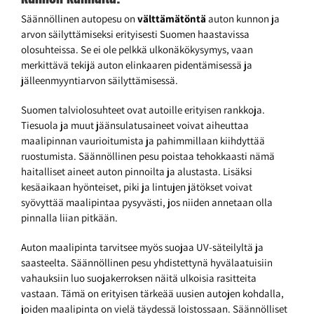
Säännöllinen autopesu on
välttämätöntä
auton kunnon ja
arvon säilyttämiseksi erityisesti Suomen haastavissa
olosuhteissa. Se ei ole pelkkä ulkonäkökysymys, vaan
merkittävä tekijä auton elinkaaren pidentämisessä ja
jälleenmyyntiarvon säilyttämisessä.
Suomen talviolosuhteet ovat autoille erityisen rankkoja.
Tiesuola ja muut jäänsulatusaineet voivat aiheuttaa
maalipinnan vaurioitumista ja pahimmillaan kiihdyttää
ruostumista. Säännöllinen pesu poistaa tehokkaasti nämä
haitalliset aineet auton pinnoilta ja alustasta. Lisäksi
kesäaikaan hyönteiset, piki ja lintujen jätökset voivat
syövyttää maalipintaa pysyvästi, jos niiden annetaan olla
pinnalla liian pitkään.
Auton maalipinta tarvitsee myös suojaa UV-säteilyltä ja
saasteelta. Säännöllinen pesu yhdistettynä hyvälaatuisiin
vahauksiin luo suojakerroksen näitä ulkoisia rasitteita
vastaan. Tämä on erityisen tärkeää uusien autojen kohdalla,
joiden maalipinta on vielä täydessä loistossaan. Säännölliset