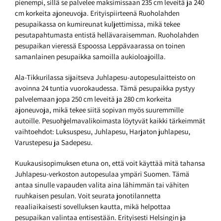
pienempi, sillä se palvelee maksimissaan 235 cm leveitä ja 240
cm korkeita ajoneuvoja. Erityispiirteenä Ruoholahden
pesupaikassa on kumireunat kuljettimissa, mikä tekee
pesutapahtumasta entistä hellävaraisemman. Ruoholahden
pesupaikan vieressä Espoossa Leppävaarassa on toinen
samanlainen pesupaikka samoilla aukioloajoilla.
Ala-Tikkurilassa sijaitseva Juhlapesu-autopesulaitteisto on
avoinna 24 tuntia vuorokaudessa. Tämä pesupaikka pystyy
palvelemaan jopa 250 cm leveitä ja 280 cm korkeita
ajoneuvoja, mikä tekee siitä sopivan myös suuremmille
autoille. Pesuohjelmavalikoimasta löytyvät kaikki tärkeimmät
vaihtoehdot: Luksuspesu, Juhlapesu, Harjaton juhlapesu,
Varustepesu ja Sadepesu.
Kuukausisopimuksen etuna on, että voit käyttää mitä tahansa
Juhlapesu-verkoston autopesulaa ympäri Suomen. Tämä
antaa sinulle vapauden valita aina lähimmän tai vähiten
ruuhkaisen pesulan. Voit seurata jonotilannetta
reaaliaikaisesti sovelluksen kautta, mikä helpottaa
pesupaikan valintaa entisestään. Erityisesti Helsingin ja