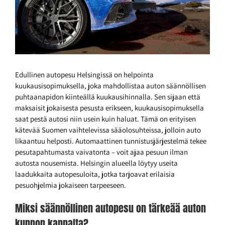
Edullinen autopesu Helsingissä on helpointa
kuukausisopimuksella, joka mahdollistaa auton säännöllisen
puhtaanapidon kiinteällä kuukausihinnalla. Sen sijaan että
maksaisit jokaisesta pesusta erikseen, kuukausisopimuksella
saat pestä autosi niin usein kuin haluat. Tämä on erityisen
kätevää Suomen vaihtelevissa sääolosuhteissa, jolloin auto
likaantuu helposti. Automaattinen tunnistusjärjestelmä tekee
pesutapahtumasta vaivatonta – voit ajaa pesuun ilman
autosta nousemista. Helsingin alueella löytyy useita
laadukkaita autopesuloita, jotka tarjoavat erilaisia
pesuohjelmia jokaiseen tarpeeseen.
Miksi säännöllinen autopesu on tärkeää auton
kunnon kannalta?