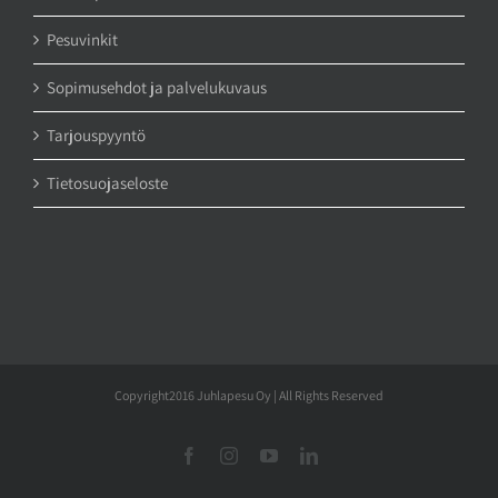
Pesuvinkit
Sopimusehdot ja palvelukuvaus
Tarjouspyyntö
Tietosuojaseloste
Copyright2016 Juhlapesu Oy | All Rights Reserved
Facebook
Instagram
YouTube
LinkedIn