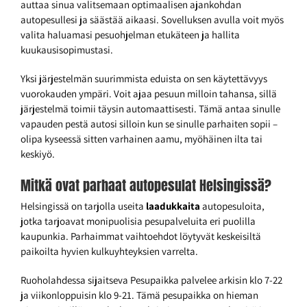
auttaa sinua valitsemaan optimaalisen ajankohdan
autopesullesi ja säästää aikaasi. Sovelluksen avulla voit myös
valita haluamasi pesuohjelman etukäteen ja hallita
kuukausisopimustasi.
Yksi järjestelmän suurimmista eduista on sen käytettävyys
vuorokauden ympäri. Voit ajaa pesuun milloin tahansa, sillä
järjestelmä toimii täysin automaattisesti. Tämä antaa sinulle
vapauden pestä autosi silloin kun se sinulle parhaiten sopii –
olipa kyseessä sitten varhainen aamu, myöhäinen ilta tai
keskiyö.
Mitkä ovat parhaat autopesulat Helsingissä?
Helsingissä on tarjolla useita
laadukkaita
autopesuloita,
jotka tarjoavat monipuolisia pesupalveluita eri puolilla
kaupunkia. Parhaimmat vaihtoehdot löytyvät keskeisiltä
paikoilta hyvien kulkuyhteyksien varrelta.
Ruoholahdessa sijaitseva Pesupaikka palvelee arkisin klo 7-22
ja viikonloppuisin klo 9-21. Tämä pesupaikka on hieman