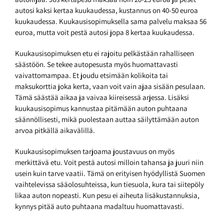
autosi kaksi kertaa kuukaudessa, kustannus on 40-50 euroa
kuukaudessa. Kuukausisopimuksella sama palvelu maksaa 56
euroa, mutta voit pestä autosi jopa 8 kertaa kuukaudessa.
Kuukausisopimuksen etu ei rajoitu pelkästään rahalliseen
säästöön. Se tekee autopesusta myös huomattavasti
vaivattomampaa. Et joudu etsimään kolikoita tai
maksukorttia joka kerta, vaan voit vain ajaa sisään pesulaan.
Tämä säästää aikaa ja vaivaa kiireisessä arjessa. Lisäksi
kuukausisopimus kannustaa pitämään auton puhtaana
säännöllisesti, mikä puolestaan auttaa säilyttämään auton
arvoa pitkällä aikavälillä.
Kuukausisopimuksen tarjoama joustavuus on myös
merkittävä etu. Voit pestä autosi milloin tahansa ja juuri niin
usein kuin tarve vaatii. Tämä on erityisen hyödyllistä Suomen
vaihtelevissa sääolosuhteissa, kun tiesuola, kura tai siitepöly
likaa auton nopeasti. Kun pesu ei aiheuta lisäkustannuksia,
kynnys pitää auto puhtaana madaltuu huomattavasti.