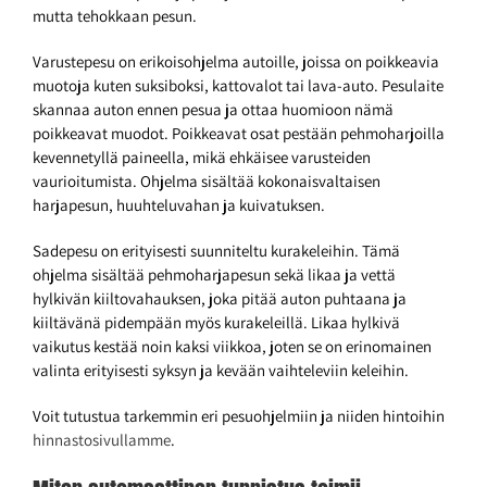
mutta tehokkaan pesun.
Varustepesu on erikoisohjelma autoille, joissa on poikkeavia
muotoja kuten suksiboksi, kattovalot tai lava-auto. Pesulaite
skannaa auton ennen pesua ja ottaa huomioon nämä
poikkeavat muodot. Poikkeavat osat pestään pehmoharjoilla
kevennetyllä paineella, mikä ehkäisee varusteiden
vaurioitumista. Ohjelma sisältää kokonaisvaltaisen
harjapesun, huuhteluvahan ja kuivatuksen.
Sadepesu on erityisesti suunniteltu kurakeleihin. Tämä
ohjelma sisältää pehmoharjapesun sekä likaa ja vettä
hylkivän kiiltovahauksen, joka pitää auton puhtaana ja
kiiltävänä pidempään myös kurakeleillä. Likaa hylkivä
vaikutus kestää noin kaksi viikkoa, joten se on erinomainen
valinta erityisesti syksyn ja kevään vaihteleviin keleihin.
Voit tutustua tarkemmin eri pesuohjelmiin ja niiden hintoihin
hinnastosivullamme
.