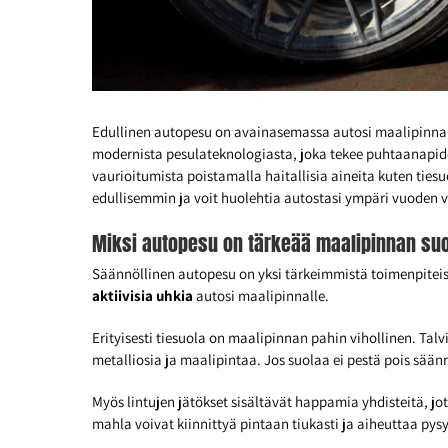
Edullinen autopesu on avainasemassa autosi maalipinnan
modernista pesulateknologiasta, joka tekee puhtaanap
vaurioitumista poistamalla haitallisia aineita kuten ties
edullisemmin ja voit huolehtia autostasi ympäri vuoden 
Miksi autopesu on tärkeää maalipinnan su
Säännöllinen autopesu on yksi tärkeimmistä toimenpiteistä
aktiivisia uhkia
autosi maalipinnalle.
Erityisesti tiesuola on maalipinnan pahin vihollinen. Tal
metalliosia ja maalipintaa. Jos suolaa ei pestä pois säänn
Myös lintujen jätökset sisältävät happamia yhdisteitä, 
mahla voivat kiinnittyä pintaan tiukasti ja aiheuttaa pysyv