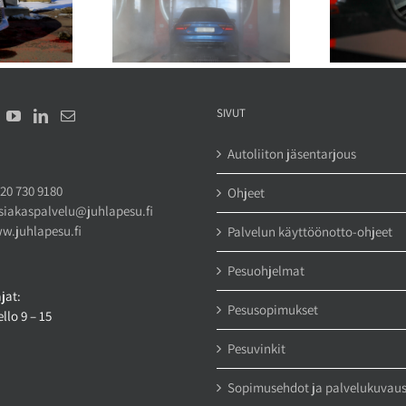
dät mustan auton
Autopesu ja sähköautot –
änä ympäri vuoden
mitä pitää huomioida
SIVUT
Autoliiton jäsentarjous
20 730 9180
Ohjeet
siakaspalvelu@juhlapesu.fi
w.juhlapesu.fi
Palvelun käyttöönotto-ohjeet
Pesuohjelmat
jat:
Pesusopimukset
llo 9 – 15
Pesuvinkit
Sopimusehdot ja palvelukuvau