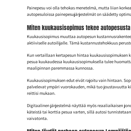
Painepesu voi olla tehokas menetelmä, mutta liian korke
autopesuloissa painepesujärjestelmät on säädetty optimaal
Miten kuukausisopimus tekee autopesusta
Kuukausisopimus muuttaa autopesun kustannusrakenteen yk
aktiiviselle autoilijalle. Tämä kustannustehokkuus perus
Kun vertaillaan kertapesun hintaa kuukausisopimuksen 
pesua kuukaudessa kuukausisopimuksella tulee huomatt
maalipinnan paremmassa kunnossa.
Kuukausisopimuksen edut eivät rajoitu vain hintaan. Sop
palvelevat ympäri vuorokauden, mikä tuo joustavuutta kiir
reittisi mukaan.
Digitaalinen järjestelmä näyttää myös reaaliaikaisen jo
käteistä tai korttia pesua varten, sillä autosi tunniste
vaivatonta.