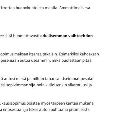
ai irrottaa huonokuntoista maalia. Ammattimaisissa
ee siitä huomattavasti
edullisemman vaihtoehdon
opimus maksaa itsensä takaisin. Esimerkiksi kahdeksan
a pesemään autoa useammin, mikä puolestaan pitää
tä autosi missä ja milloin tahansa. Useimmat pesulat
lesi sopivimman sijainnin kulloisenkin aikataulusi ja
. Kuukausisopimus poistaa myös tarpeen kantaa mukana
ta entisestään ja tekee auton puhtaana pitämisestä