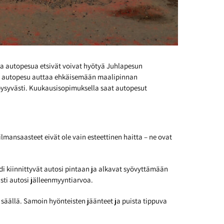
a autopesua etsivät voivat hyötyä Juhlapesun
n autopesu auttaa ehkäisemään maalipinnan
a pysyvästi. Kuukausisopimuksella saat autopesut
lmansaasteet eivät ole vain esteettinen haitta – ne ovat
di kiinnittyvät autosi pintaan ja alkavat syövyttämään
ästi autosi jälleenmyyntiarvoa.
säällä. Samoin hyönteisten jäänteet ja puista tippuva