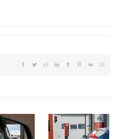
Facebook
Twitter
Reddit
LinkedIn
Tumblr
Pinterest
Vk
Sähköposti