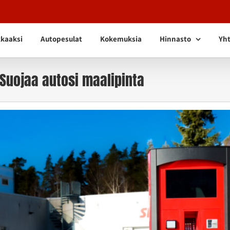
kkaaksi
Autopesulat
Kokemuksia
Hinnasto
Yht
Suojaa autosi maalipinta