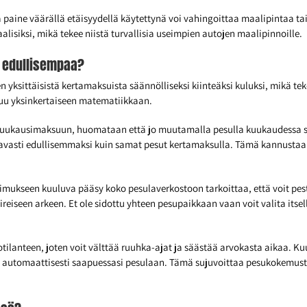
a paine väärällä etäisyydellä käytettynä voi vahingoittaa maalipintaa t
isiksi, mikä tekee niistä turvallisia useimpien autojen maalipinnoille.
 edullisempaa?
sittäisistä kertamaksuista säännölliseksi kiinteäksi kuluksi, mikä tek
tuu yksinkertaiseen matematiikkaan.
kuukausimaksuun, huomataan että jo muutamalla pesulla kuukaudessa s
avasti edullisemmaksi kuin samat pesut kertamaksulla. Tämä kannusta
imukseen kuuluva pääsy koko pesulaverkostoon tarkoittaa, että voit pes
eiseen arkeen. Et ole sidottu yhteen pesupaikkaan vaan voit valita itsel
notilanteen, joten voit välttää ruuhka-ajat ja säästää arvokasta aikaa
taan automaattisesti saapuessasi pesulaan. Tämä sujuvoittaa pesukokemus