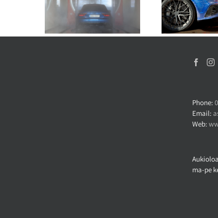
savun hajun
Autopesun vaikutus
Näin pi
sta
ajovalojen kirkkauteen
kiiltäv
Phone:
0
Email:
a
Web:
ww
Aukioloa
ma-pe ke