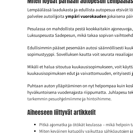
Miten löydät parhaan autopesun Lempäälä
Lempäälässä laadukasta ja edullista autopesua etsivät lö
palvelee autoilijoita
ympäri vuorokauden
jokaisena päi
Pesulassa on mahdollista pestä kookkaitakin ajoneuvoja, 
Luksuspesusta Sadepesun, mikä takaa sopivan vaihtoehd
Edullisimmin pääset pesemään autosi säännöllisesti kuuk
sopimustyyppi. Sovelluksen kautta voit seurata reaaliaja
Mikäli et halua sitoutua kuukausisopimukseen, voit käy
kuukausisopimuksen edut ja vaivattomuuden, erityisesti j
Puhtaan auton ylläpitäminen on nyt helpompaa kuin koskaa
hyväkuntoisena vuodenajasta riippumatta. Juhlapesu tekee
tarkemmin pesuohjelmiimme ja hintoihimme
.
Aiheeseen liittyvät artikkelit
Pitkä ajomatka ja ötökät keulassa – mikä helpoin 
Miten keväinen katupöly vaikuttaa sähköautojen ja