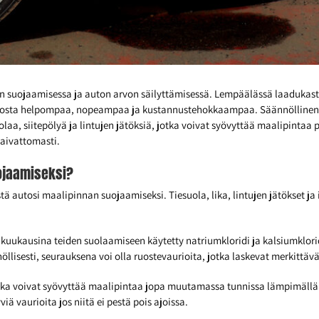
 suojaamisessa ja auton arvon säilyttämisessä. Lempäälässä laadukast
idosta helpompaa, nopeampaa ja kustannustehokkaampaa. Säännölline
uolaa, siitepölyä ja lintujen jätöksiä, jotka voivat syövyttää maalipinta
vaivattomasti.
ojaamiseksi?
 autosi maalipinnan suojaamiseksi. Tiesuola, lika, lintujen jätökset ja i
vikuukausina teiden suolaamiseen käytetty natriumkloridi ja kalsiumklori
öllisesti, seurauksena voi olla ruostevaurioita, jotka laskevat merkittäv
jotka voivat syövyttää maalipintaa jopa muutamassa tunnissa lämpimällä 
iä vaurioita jos niitä ei pestä pois ajoissa.