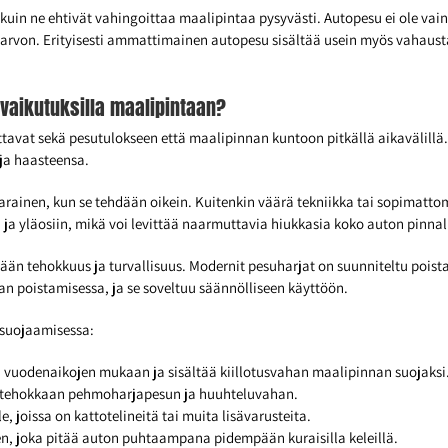
 kuin ne ehtivät vahingoittaa maalipintaa pysyvästi. Autopesu ei ole va
en arvon. Erityisesti ammattimainen autopesu sisältää usein myös vahaus
 vaikutuksilla maalipintaan?
uttavat sekä pesutulokseen että maalipinnan kuntoon pitkällä aikavälil
ja haasteensa.
varainen, kun se tehdään oikein. Kuitenkin väärä tekniikka tai sopimatt
ja yläosiin, mikä voi levittää naarmuttavia hiukkasia koko auton pinnal
ään tehokkuus ja turvallisuus. Modernit pesuharjat on suunniteltu poi
an poistamisessa, ja se soveltuu säännölliseen käyttöön.
 suojaamisessa:
 vuodenaikojen mukaan ja sisältää kiillotusvahan maalipinnan suojaksi
ää tehokkaan pehmoharjapesun ja huuhteluvahan.
, joissa on kattotelineitä tai muita lisävarusteita.
en, joka pitää auton puhtaampana pidempään kuraisilla keleillä.