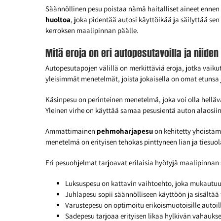
Säännöllinen pesu poistaa nämä haitalliset aineet ennen
huoltoa
, joka pidentää autosi käyttöikää ja säilyttää s
kerroksen maalipinnan päälle.
Mitä eroja on eri autopesutavoilla ja niiden
Autopesutapojen välillä on merkittäviä eroja, jotka vaik
yleisimmät menetelmät, joista jokaisella on omat etunsa 
Käsinpesu on perinteinen menetelmä, joka voi olla hellä
Yleinen virhe on käyttää samaa pesusientä auton alaosiin 
Ammattimainen
pehmoharjapesu
on kehitetty yhdistäm
menetelmä on erityisen tehokas pinttyneen lian ja tiesuol
Eri pesuohjelmat tarjoavat erilaisia hyötyjä maalipinnan
Luksuspesu on kattavin vaihtoehto, joka mukautuu
Juhlapesu sopii säännölliseen käyttöön ja sisält
Varustepesu on optimoitu erikoismuotoisille autoille
Sadepesu tarjoaa erityisen likaa hylkivän vahauks