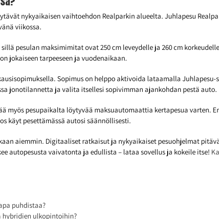
ssä?
ytävät nykyaikaisen vaihtoehdon Realparkin alueelta. Juhlapesu Realpark
vänä viikossa.
sillä pesulan maksimimitat ovat 250 cm leveydelle ja 260 cm korkeudelle.
on jokaiseen tarpeeseen ja vuodenaikaan.
ausisopimuksella. Sopimus on helppo aktivoida lataamalla Juhlapesu-so
ssa jonotilannetta ja valita itsellesi sopivimman ajankohdan pestä auto.
ttää myös pesupaikalta löytyvää maksuautomaattia kertapesua varten. 
os käyt pesettämässä autosi säännöllisesti.
n aiemmin. Digitaaliset ratkaisut ja nykyaikaiset pesuohjelmat pitävät 
 autopesusta vaivatonta ja edullista – lataa sovellus ja kokeile itse!
Ka
tapa puhdistaa?
 hybridien ulkopintoihin?