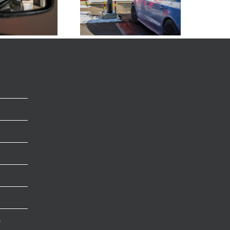
Näin vältät vedenjäljet
autossa pesun jälkeen
s