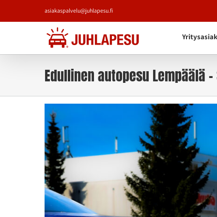
Skip
asiakaspalvelu@juhlapesu.fi
to
content
Yritysasia
Edullinen autopesu Lempäälä – 
Katso
kuvaa
isompana