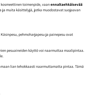
in kosmeettinen toimenpide, vaan
ennaltaehkäisevää
ta ja muita käsittelyjä, jotka muodostavat suojaavan
lä. Käsinpesu, pehmoharjapesu ja painepesu ovat
omien pesuaineiden käyttö voi naarmuttaa maalipintaa.
le.
stamaan lian tehokkaasti naarmuttamatta pintaa. Tämä
.