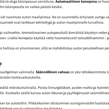
ttäviä etuja käsinpesuun verrattuna.
Automaattinen konepesu
on huom
oihin käsinpesulla on vaikea päästä käsiksi.
eivät naarmuta auton maalipintaa. Ne on suunniteltu erityisesti autoja v
uaineet ovat tarkkaan kehitettyjä ja auton maalipinnalle turvallisia.
 vaihtoehto. Ammattimainen autopesuhalli kierrättää käytetyn veden ja
ontoon. Lisäksi konepesu käyttää vettä huomattavasti taloudellisemmin 
 hallissa on ylivoimainen, sillä se mahdollistaa auton perusteellisen pe
?
pesuohjelman valinnalla.
Säännöllinen vahaus
on yksi tehokkaimmista ta
äristön haittavaikutuksilta.
ällä mikrokuituliinalla. Poista linnunjätökset, puiden mahla ja hyöntei
. Kostealla säällä kuivaa auton ikkunat ja pyyhkijänsulat säännöllises
 tai autotalliin. Pitkäaikainen altistuminen auringonvalolle haalistaa 
unjätökset voivat vahingoittaa maalipintaa.