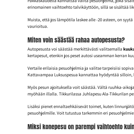
Pakkaskaudella kannattaa valita pesuohjelma, joka sisäl
erinomainen vaihtoehto talvikäyttöön, sillä se sisältää 
Muista, että jos lämpötila laskee alle -20 asteen, on sy
vaurioitua.
Miten voin säästää rahaa autopesusta?
Autopesusta voi säästää merkittävästi valitsemalla
kuuk
kertapesut, etenkin jos peset autosi useamman kerran k
Vertaile erilaisia pesuohjelmia ja valitse tarpeisiisi sopi
Kattavampaa Luksuspesua kannattaa hyödyntää silloin, ku
Myös pesun ajoituksella voit säästää. Vältä ruuhka-aikoj
myöhään illalla. Tikkurilassa Juhlapesu Ala-Tikkurilan pe
Lisäksi pienet ennaltaehkäisevät toimet, kuten linnunjätö
pesuohjelmille. Voit tutustua tarkemmin eri pesuohjelmie
Miksi konepesu on parempi vaihtoehto kui