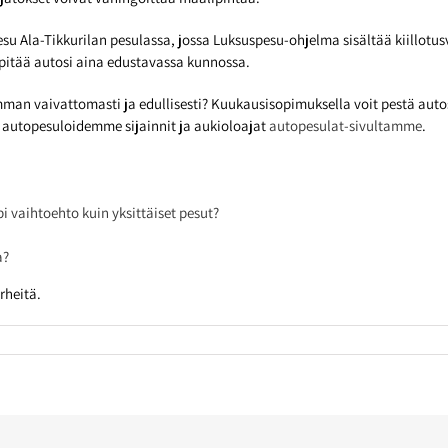
pesu Ala-Tikkurilan pesulassa, jossa Luksuspesu-ohjelma sisältää kiillotu
pitää autosi aina edustavassa kunnossa.
an vaivattomasti ja edullisesti? Kuukausisopimuksella voit pestä autosi 
 autopesuloidemme sijainnit ja aukioloajat
autopesulat-sivultamme
.
vaihtoehto kuin yksittäiset pesut?
a?
rheitä.