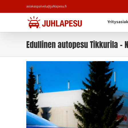
Skip
asiakaspalvelu@juhlapesu.fi
to
content
Yritysasia
Edullinen autopesu Tikkurila – 
Katso
kuvaa
isompana