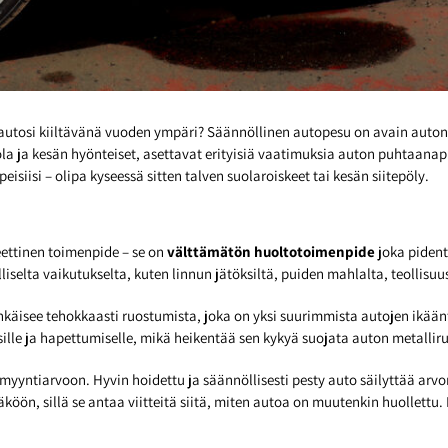
ä autosi kiiltävänä vuoden ympäri? Säännöllinen autopesu on avain auto
la ja kesän hyönteiset, asettavat erityisiä vaatimuksia auton puhtaanapi
eisiisi – olipa kyseessä sitten talven suolaroiskeet tai kesän siitepöly.
ettinen toimenpide – se on
välttämätön huoltotoimenpide
joka pident
iselta vaikutukselta, kuten linnun jätöksiltä, puiden mahlalta, teollisuus
käisee tehokkaasti ruostumista, joka on yksi suurimmista autojen ikään
e ja hapettumiselle, mikä heikentää sen kykyä suojata auton metalliru
myyntiarvoon. Hyvin hoidettu ja säännöllisesti pesty auto säilyttää a
öön, sillä se antaa viitteitä siitä, miten autoa on muutenkin huollettu. 