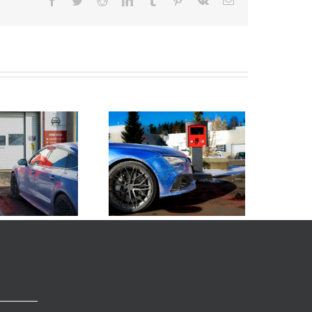
Facebook
Twitter
Reddit
LinkedIn
Tumblr
Pinterest
Vk
Sähköposti
ko autopesu vahingoittaa
sensoritekniikkaa?