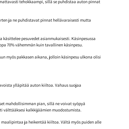
attavasti tehokkaampi, sillä se puhdistaa auton pinnat
arten ja ne puhdistavat pinnat hellävaraisesti mutta
 käsittelee pesuvedet asianmukaisesti. Käsinpesussa
– jopa 70% vähemmän kuin tavallinen käsinpesu.
sun myös pakkasen aikana, jolloin käsinpesu ulkona olisi
voista ylläpitää auton kiiltoa. Vahaus suojaa
set mahdollisimman pian, sillä ne voivat syöpyä
ti välttääksesi kalkkijäämien muodostumista.
maalipintaa ja heikentää kiiltoa. Vältä myös puiden alle