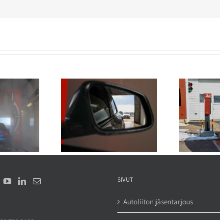
u ja sähköautot –
Näin vältät vedenjäljet
Voi
pitää huomioida
autossa pesun jälkeen
SIVUT
Autoliiton jäsentarjous