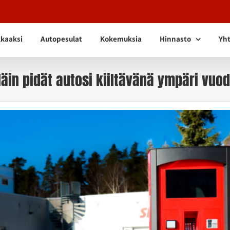
kkaaksi
Autopesulat
Kokemuksia
Hinnasto
Yht
Näin pidät autosi kiiltävänä ympäri vuo