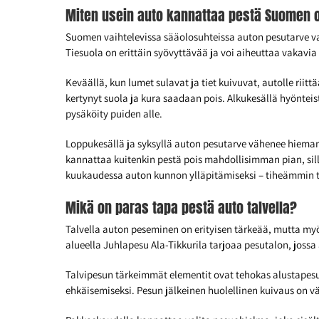
Miten usein auto kannattaa pestä Suomen 
Suomen vaihtelevissa sääolosuhteissa auton pesutarve va
Tiesuola on erittäin syövyttävää ja voi aiheuttaa vakavia 
Keväällä, kun lumet sulavat ja tiet kuivuvat, autolle riit
kertynyt suola ja kura saadaan pois. Alkukesällä hyönteis
pysäköity puiden alle.
Loppukesällä ja syksyllä auton pesutarve vähenee hieman, 
kannattaa kuitenkin pestä pois mahdollisimman pian, si
kuukaudessa auton kunnon ylläpitämiseksi – tiheämmin 
Mikä on paras tapa pestä auto talvella?
Talvella auton peseminen on erityisen tärkeää, mutta m
alueella Juhlapesu Ala-Tikkurila tarjoaa pesutalon, jossa
Talvipesun tärkeimmät elementit ovat tehokas alustapesu 
ehkäisemiseksi. Pesun jälkeinen huolellinen kuivaus on vält