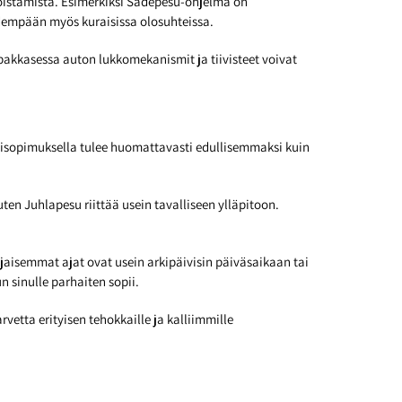
oistamista. Esimerkiksi Sadepesu-ohjelma on
idempään myös kuraisissa olosuhteissa.
pakkasessa auton lukkomekanismit ja tiivisteet voivat
sisopimuksella tulee huomattavasti edullisemmaksi kuin
uten Juhlapesu riittää usein tavalliseen ylläpitoon.
jaisemmat ajat ovat usein arkipäivisin päiväsaikaan tai
n sinulle parhaiten sopii.
etta erityisen tehokkaille ja kalliimmille