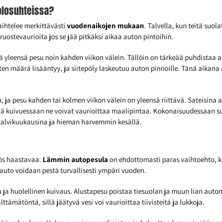
olosuhteissa?
ihtelee merkittävästi
vuodenaikojen mukaan
. Talvella, kun teitä suol
ruostevaurioita jos se jää pitkäksi aikaa auton pintoihin.
tää yleensä pesu noin kahden viikon välein. Tällöin on tärkeää puhdistaa au
ten määrä lisääntyy, ja siitepöly laskeutuu auton pinnoille. Tänä aikana 
ja pesu kahden tai kolmen viikon välein on yleensä riittävä. Sateisina 
llä kuivuessaan ne voivat vaurioittaa maalipintaa. Kokonaisuudessaan 
talvikuukausina ja hieman harvemmin kesällä.
yös haastavaa.
Lämmin autopesula
on ehdottomasti paras vaihtoehto, ku
 auto voidaan pestä turvallisesti ympäri vuoden.
ja huolellinen kuivaus. Alustapesu poistaa tiesuolan ja muun lian auton 
tämätöntä, sillä jäätyvä vesi voi vaurioittaa tiivisteitä ja lukkoja.