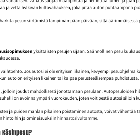
tää vahauksen. Vahaus suojaa maalipintaa ja helpottaa lumen ja jään p
likaa ja vettä hylkivän kiiltovahauksen, joka pitää auton puhtaampana p
ytä harkita pesun siirtämistä lämpimämpään päivään, sillä äärimmäisessä 
ausisopimuksen
yksittäisten pesujen sijaan. Säännöllinen pesu kuukau
uukaudessa.
va vaihtoehto. Jos autosi ei ole erityisen likainen, kevyempi pesuohjelma k
n auto on erityisen likainen tai kaipaa perusteellisempaa puhdistusta.
a, jolloin joudut mahdollisesti jonottamaan pesulaan. Autopesuloiden hil
suhalli on avoinna ympäri vuorokauden, joten voit pestä autosi silloin ku
sten ja puiden mahlan pikainen poistaminen autosta, voivat vähentää tarv
n hintoihin ja ominaisuuksiin
hinnastosivultamme
.
n käsinpesu?