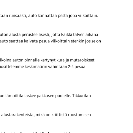
ataan runsaasti, auto kannattaa pestä jopa viikoittain.
ton alusta perusteellisesti, jotta kaikki talven aikana
auto saattaa kaivata pesua viikoittain etenkin jos se on
aikoina auton pinnalle kertynyt kura ja mutaroiskeet
suosittelemme keskimäärin vähintään 2-4 pesua
n lämpötila laskee pakkasen puolelle. Tikkurilan
alustarakenteista, mikä on kriittistä ruostumisen