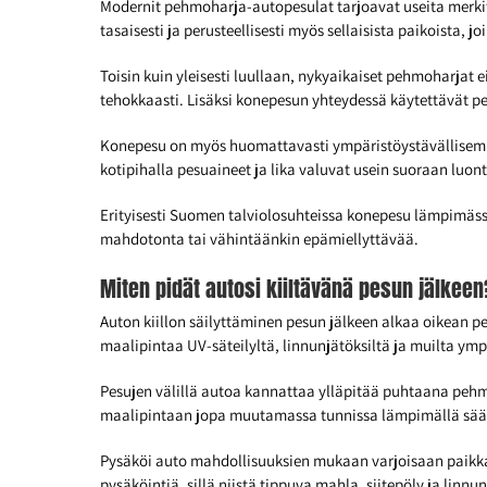
Modernit pehmoharja-autopesulat tarjoavat useita merki
tasaisesti ja perusteellisesti myös sellaisista paikoista, j
Toisin kuin yleisesti luullaan, nykyaikaiset pehmoharjat 
tehokkaasti. Lisäksi konepesun yhteydessä käytettävät pes
Konepesu on myös huomattavasti ympäristöystävällisempi
kotipihalla pesuaineet ja lika valuvat usein suoraan lu
Erityisesti Suomen talviolosuhteissa konepesu lämpimässä
mahdotonta tai vähintäänkin epämiellyttävää.
Miten pidät autosi kiiltävänä pesun jälkeen
Auton kiillon säilyttäminen pesun jälkeen alkaa oikean 
maalipintaa UV-säteilyltä, linnunjätöksiltä ja muilta ymp
Pesujen välillä autoa kannattaa ylläpitää puhtaana pehme
maalipintaan jopa muutamassa tunnissa lämpimällä säällä
Pysäköi auto mahdollisuuksien mukaan varjoisaan paikkaan
pysäköintiä, sillä niistä tippuva mahla, siitepöly ja linn