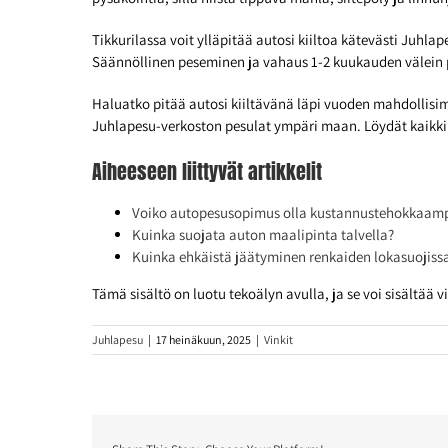
Tikkurilassa voit ylläpitää autosi kiiltoa kätevästi Juhla
Säännöllinen peseminen ja vahaus 1-2 kuukauden välein 
Haluatko pitää autosi kiiltävänä läpi vuoden mahdollisimm
Juhlapesu-verkoston pesulat ympäri maan. Löydät kaikki
Aiheeseen liittyvät artikkelit
Voiko autopesusopimus olla kustannustehokkaampi 
Kuinka suojata auton maalipinta talvella?
Kuinka ehkäistä jäätyminen renkaiden lokasuojiss
Tämä sisältö on luotu tekoälyn avulla, ja se voi sisältää vi
Juhlapesu
|
17 heinäkuun, 2025
|
Vinkit