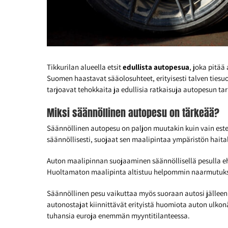
Tikkurilan alueella etsit
edullista autopesua
, joka pitä
Suomen haastavat sääolosuhteet, erityisesti talven tiesuo
tarjoavat tehokkaita ja edullisia ratkaisuja autopesun tarp
Miksi säännöllinen autopesu on tärkeää?
Säännöllinen autopesu on paljon muutakin kuin vain este
säännöllisesti, suojaat sen maalipintaa ympäristön haitall
Auton maalipinnan suojaaminen säännöllisellä pesulla eh
Huoltamaton maalipinta altistuu helpommin naarmutuksill
Säännöllinen pesu vaikuttaa myös suoraan autosi jälleen
autonostajat kiinnittävät erityistä huomiota auton ulkonäk
tuhansia euroja enemmän myyntitilanteessa.