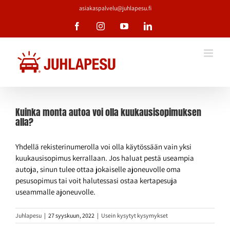
Skip
asiakaspalvelu@juhlapesu.fi
to
Facebook
Instagram
YouTube
LinkedIn
content
Kuinka monta autoa voi olla kuukausisopimuksen
alla?
Yhdellä rekisterinumerolla voi olla käytössään vain yksi
kuukausisopimus kerrallaan. Jos haluat pestä useampia
autoja, sinun tulee ottaa jokaiselle ajoneuvolle oma
pesusopimus tai voit halutessasi ostaa kertapesuja
useammalle ajoneuvolle.
Juhlapesu
|
27 syyskuun, 2022
|
Usein kysytyt kysymykset