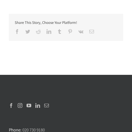
Share This Story, Choose Your Platform!
Facebook
Twitter
Reddit
LinkedIn
Tumblr
Pinterest
Vk
Sähköposti
Phone:
020 730 9180