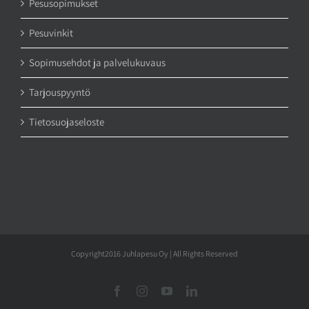
Pesusopimukset
Pesuvinkit
Sopimusehdot ja palvelukuvaus
Tarjouspyyntö
Tietosuojaseloste
Copyright2016 Juhlapesu Oy | All Rights Reserved
Facebook
Instagram
YouTube
LinkedIn