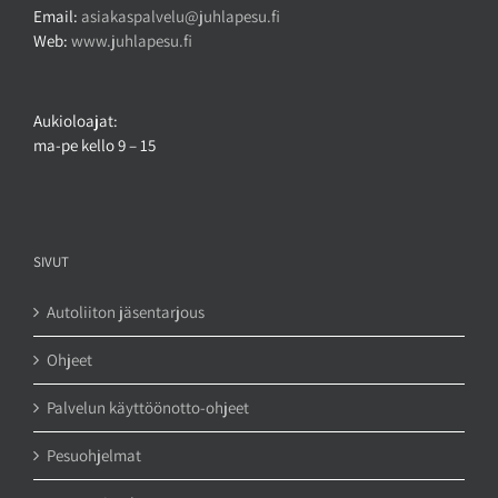
Email:
asiakaspalvelu@juhlapesu.fi
Web:
www.juhlapesu.fi
Aukioloajat:
ma-pe kello 9 – 15
SIVUT
Autoliiton jäsentarjous
Ohjeet
Palvelun käyttöönotto-ohjeet
Pesuohjelmat