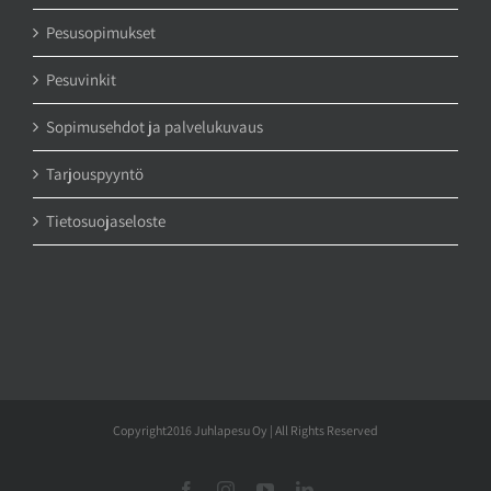
Pesusopimukset
Pesuvinkit
Sopimusehdot ja palvelukuvaus
Tarjouspyyntö
Tietosuojaseloste
Copyright2016 Juhlapesu Oy | All Rights Reserved
Facebook
Instagram
YouTube
LinkedIn