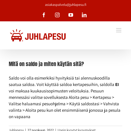
Skip
asiakaspalvelu@juhlapesu.fi
to
Facebook
Instagram
YouTube
LinkedIn
content
Mitä on saldo ja miten käytän sitä?
Saldo voi olla esimerkiksi hyvityksiä tai alennuskoodilla
saatua saldoa. Voit käyttää saldoa kertapesuihin, saldolla
EI
voi maksaa kuukausisopimusten veloituksia. Pesuun
mennessäsi valitse sovelluksesta Aloita pesu > Kertapesu >
Valitse haluamasi pesuohjelma > Käytä saldostasi > Vahvista
valinta > Aloita pesu kun olet ensimmäisenä jonossa ja pesula
on vapaana
Juhlapesu
|
27 syyskuun, 2022
|
Usein kysytyt kysymykset