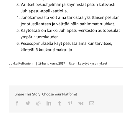
Valitset pesuohjelman ja käynnistät pesun kätevästi
Juhlapesu-applikaatiolla.
Jonokamerasta voit aina tarkistaa yksittäisen pesulan
jonotustilanteen ja välttää näin pahimmat ruuhkat.
Käytössäsi on kaikki Juhlapesu-verkoston autopesulat
ympäri vuorokauden.
Pesusopimuksella käyt pesussa aina kun tarvitsee,
kiinteällä kuukausimaksulla.
Jukka Peltoniemi
|
19 huhtikuun, 2017
|
Usein kysytyt kysymykset
Share This Story, Choose Your Platform!
Facebook
Twitter
Reddit
LinkedIn
Tumblr
Pinterest
Vk
Sähköposti