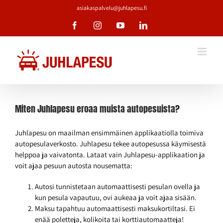
Skip
asiakaspalvelu@juhlapesu.fi
to
Facebook
Instagram
YouTube
LinkedIn
content
Miten Juhlapesu eroaa muista autopesuista?
Juhlapesu on maailman ensimmäinen applikaatiolla toimiva
autopesulaverkosto. Juhlapesu tekee autopesussa käymisestä
helppoa ja vaivatonta. Lataat vain Juhlapesu-applikaation ja
voit ajaa pesuun autosta nousematta:
Autosi tunnistetaan automaattisesti pesulan ovella ja
kun pesula vapautuu, ovi aukeaa ja voit ajaa sisään.
Maksu tapahtuu automaattisesti maksukortiltasi. Ei
enää poletteja, kolikoita tai korttiautomaatteja!