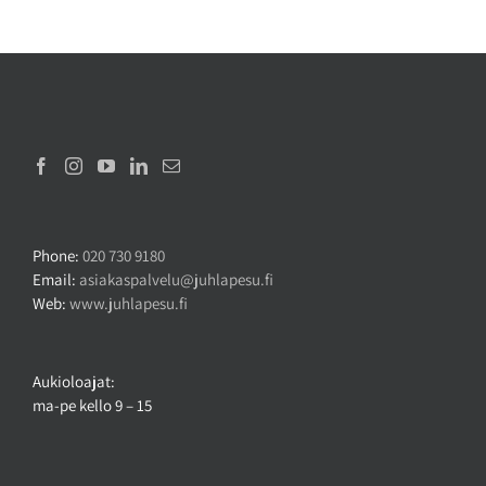
Phone:
020 730 9180
Email:
asiakaspalvelu@juhlapesu.fi
Web:
www.juhlapesu.fi
Aukioloajat:
ma-pe kello 9 – 15