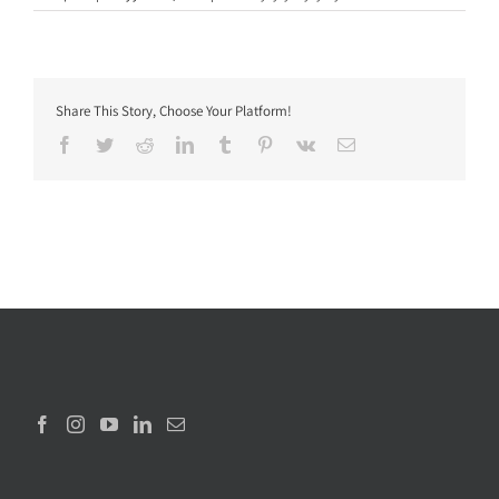
Share This Story, Choose Your Platform!
Facebook
Twitter
Reddit
LinkedIn
Tumblr
Pinterest
Vk
Sähköposti