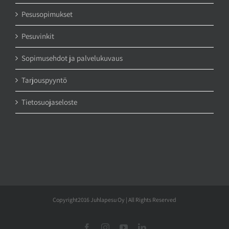
Pesusopimukset
Pesuvinkit
Sopimusehdot ja palvelukuvaus
Tarjouspyyntö
Tietosuojaseloste
Copyright2016 Juhlapesu Oy | All Rights Reserved
Facebook
Instagram
YouTube
LinkedIn