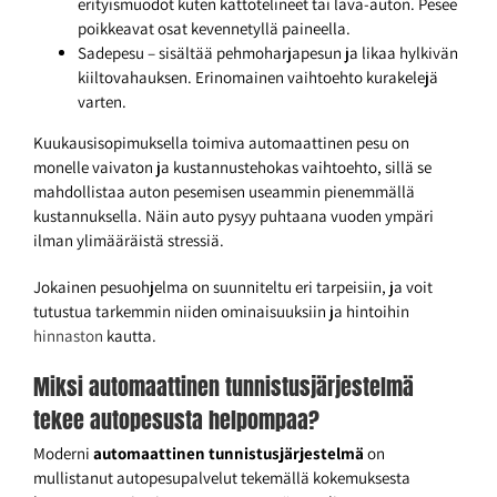
erityismuodot kuten kattotelineet tai lava-auton. Pesee
poikkeavat osat kevennetyllä paineella.
Sadepesu – sisältää pehmoharjapesun ja likaa hylkivän
kiiltovahauksen. Erinomainen vaihtoehto kurakelejä
varten.
Kuukausisopimuksella toimiva automaattinen pesu on
monelle vaivaton ja kustannustehokas vaihtoehto, sillä se
mahdollistaa auton pesemisen useammin pienemmällä
kustannuksella. Näin auto pysyy puhtaana vuoden ympäri
ilman ylimääräistä stressiä.
Jokainen pesuohjelma on suunniteltu eri tarpeisiin, ja voit
tutustua tarkemmin niiden ominaisuuksiin ja hintoihin
hinnaston
kautta.
Miksi automaattinen tunnistusjärjestelmä
tekee autopesusta helpompaa?
Moderni
automaattinen tunnistusjärjestelmä
on
mullistanut autopesupalvelut tekemällä kokemuksesta