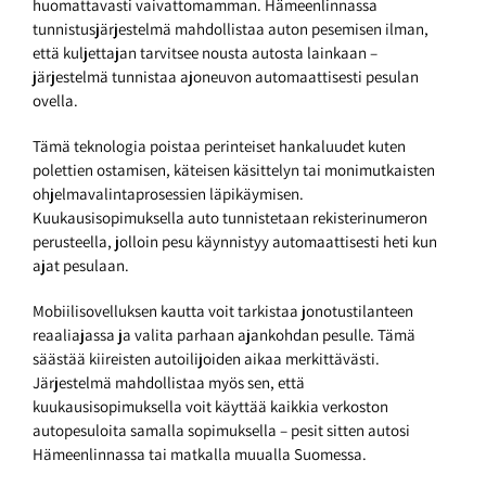
huomattavasti vaivattomamman. Hämeenlinnassa
tunnistusjärjestelmä mahdollistaa auton pesemisen ilman,
että kuljettajan tarvitsee nousta autosta lainkaan –
järjestelmä tunnistaa ajoneuvon automaattisesti pesulan
ovella.
Tämä teknologia poistaa perinteiset hankaluudet kuten
polettien ostamisen, käteisen käsittelyn tai monimutkaisten
ohjelmavalintaprosessien läpikäymisen.
Kuukausisopimuksella auto tunnistetaan rekisterinumeron
perusteella, jolloin pesu käynnistyy automaattisesti heti kun
ajat pesulaan.
Mobiilisovelluksen kautta voit tarkistaa jonotustilanteen
reaaliajassa ja valita parhaan ajankohdan pesulle. Tämä
säästää kiireisten autoilijoiden aikaa merkittävästi.
Järjestelmä mahdollistaa myös sen, että
kuukausisopimuksella voit käyttää kaikkia verkoston
autopesuloita samalla sopimuksella – pesit sitten autosi
Hämeenlinnassa tai matkalla muualla Suomessa.