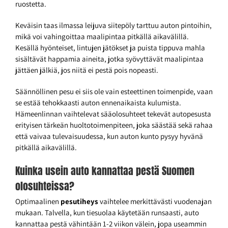
ruostetta.
Keväisin taas ilmassa leijuva siitepöly tarttuu auton pintoihin,
mikä voi vahingoittaa maalipintaa pitkällä aikavälillä.
Kesällä hyönteiset, lintujen jätökset ja puista tippuva mahla
sisältävät happamia aineita, jotka syövyttävät maalipintaa
jättäen jälkiä, jos niitä ei pestä pois nopeasti.
Säännöllinen pesu ei siis ole vain esteettinen toimenpide, vaan
se estää tehokkaasti auton ennenaikaista kulumista.
Hämeenlinnan vaihtelevat sääolosuhteet tekevät autopesusta
erityisen tärkeän huoltotoimenpiteen, joka säästää sekä rahaa
että vaivaa tulevaisuudessa, kun auton kunto pysyy hyvänä
pitkällä aikavälillä.
Kuinka usein auto kannattaa pestä Suomen
olosuhteissa?
Optimaalinen
pesutiheys
vaihtelee merkittävästi vuodenajan
mukaan. Talvella, kun tiesuolaa käytetään runsaasti, auto
kannattaa pestä vähintään 1-2 viikon välein, jopa useammin