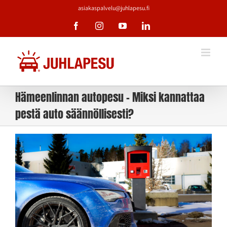
Skip
asiakaspalvelu@juhlapesu.fi
to
Facebook
Instagram
YouTube
LinkedIn
content
Hämeenlinnan autopesu – Miksi kannattaa
pestä auto säännöllisesti?
Katso
kuvaa
isompana