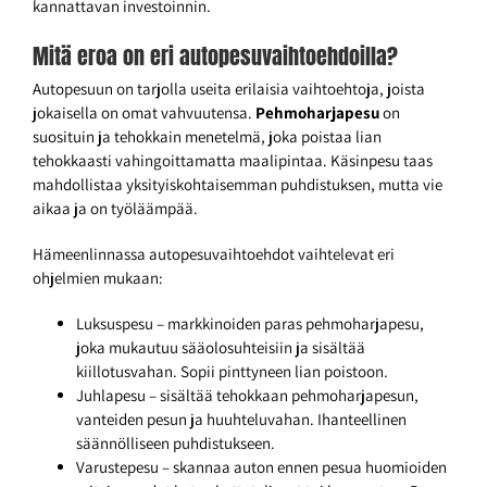
kannattavan investoinnin.
Mitä eroa on eri autopesuvaihtoehdoilla?
Autopesuun on tarjolla useita erilaisia vaihtoehtoja, joista
jokaisella on omat vahvuutensa.
Pehmoharjapesu
on
suosituin ja tehokkain menetelmä, joka poistaa lian
tehokkaasti vahingoittamatta maalipintaa. Käsinpesu taas
mahdollistaa yksityiskohtaisemman puhdistuksen, mutta vie
aikaa ja on työläämpää.
Hämeenlinnassa autopesuvaihtoehdot vaihtelevat eri
ohjelmien mukaan:
Luksuspesu – markkinoiden paras pehmoharjapesu,
joka mukautuu sääolosuhteisiin ja sisältää
kiillotusvahan. Sopii pinttyneen lian poistoon.
Juhlapesu – sisältää tehokkaan pehmoharjapesun,
vanteiden pesun ja huuhteluvahan. Ihanteellinen
säännölliseen puhdistukseen.
Varustepesu – skannaa auton ennen pesua huomioiden