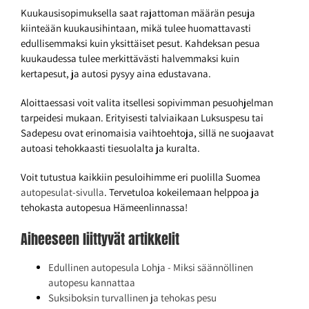
Kuukausisopimuksella saat rajattoman määrän pesuja
kiinteään kuukausihintaan, mikä tulee huomattavasti
edullisemmaksi kuin yksittäiset pesut. Kahdeksan pesua
kuukaudessa tulee merkittävästi halvemmaksi kuin
kertapesut, ja autosi pysyy aina edustavana.
Aloittaessasi voit valita itsellesi sopivimman pesuohjelman
tarpeidesi mukaan. Erityisesti talviaikaan Luksuspesu tai
Sadepesu ovat erinomaisia vaihtoehtoja, sillä ne suojaavat
autoasi tehokkaasti tiesuolalta ja kuralta.
Voit tutustua kaikkiin pesuloihimme eri puolilla Suomea
autopesulat-sivulla
. Tervetuloa kokeilemaan helppoa ja
tehokasta autopesua Hämeenlinnassa!
Aiheeseen liittyvät artikkelit
Edullinen autopesula Lohja - Miksi säännöllinen
autopesu kannattaa
Suksiboksin turvallinen ja tehokas pesu