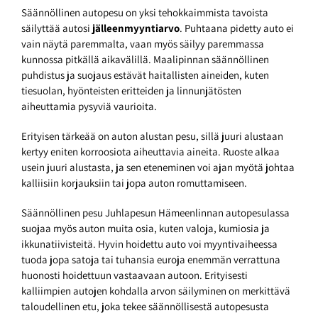
Säännöllinen autopesu on yksi tehokkaimmista tavoista
säilyttää autosi
jälleenmyyntiarvo
. Puhtaana pidetty auto ei
vain näytä paremmalta, vaan myös säilyy paremmassa
kunnossa pitkällä aikavälillä. Maalipinnan säännöllinen
puhdistus ja suojaus estävät haitallisten aineiden, kuten
tiesuolan, hyönteisten eritteiden ja linnunjätösten
aiheuttamia pysyviä vaurioita.
Erityisen tärkeää on auton alustan pesu, sillä juuri alustaan
kertyy eniten korroosiota aiheuttavia aineita. Ruoste alkaa
usein juuri alustasta, ja sen eteneminen voi ajan myötä johtaa
kalliisiin korjauksiin tai jopa auton romuttamiseen.
Säännöllinen pesu Juhlapesun Hämeenlinnan autopesulassa
suojaa myös auton muita osia, kuten valoja, kumiosia ja
ikkunatiivisteitä. Hyvin hoidettu auto voi myyntivaiheessa
tuoda jopa satoja tai tuhansia euroja enemmän verrattuna
huonosti hoidettuun vastaavaan autoon. Erityisesti
kalliimpien autojen kohdalla arvon säilyminen on merkittävä
taloudellinen etu, joka tekee säännöllisestä autopesusta