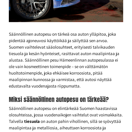
Säännöllinen autopesu on tärkeä osa auton ylläpitoa, joka
pidentää ajoneuvosi käyttöikää ja säilyttää sen arvoa.
Suomen vaihtelevat sääolosuhteet, erityisesti talvikauden
tiesuola ja kesän hyönteiset, rasittavat auton maalipintaa ja
alustaa. Säännöllinen pesu Hämeenlinnan autopesulassa ei
ole vain kosmeettinen toimenpide – se on välttämätön
huoltotoimenpide, joka ehkäisee korroosiota, pitää
maalipinnan kunnossa ja varmistaa, että autosi näyttää
edustavalta vuodenajasta riippumatta.
Miksi säännöllinen autopesu on tärkeää?
Säännöllinen autopesu on elintärkeää Suomen haastavissa
olosuhteissa, jossa vuodenaikojen vaihtelut ovat voimakkaita.
Talvella
tiesuola
on auton pahin vihollinen, sillä se syövyttää
maalipintaa ja metalliosia, aiheuttaen korroosiota ja