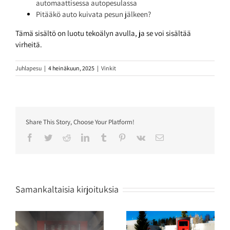
automaattisessa autopesulassa
Pitääkö auto kuivata pesun jälkeen?
Tämä sisältö on luotu tekoälyn avulla, ja se voi sisältää
virheitä.
Juhlapesu
|
4 heinäkuun, 2025
|
Vinkit
Share This Story, Choose Your Platform!
Facebook
Twitter
Reddit
LinkedIn
Tumblr
Pinterest
Vk
Sähköposti
Samankaltaisia kirjoituksia