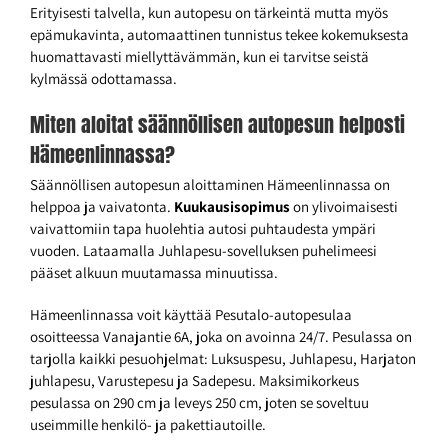
Erityisesti talvella, kun autopesu on tärkeintä mutta myös
epämukavinta, automaattinen tunnistus tekee kokemuksesta
huomattavasti miellyttävämmän, kun ei tarvitse seistä
kylmässä odottamassa.
Miten aloitat säännöllisen autopesun helposti
Hämeenlinnassa?
Säännöllisen autopesun aloittaminen Hämeenlinnassa on
helppoa ja vaivatonta.
Kuukausisopimus
on ylivoimaisesti
vaivattomiin tapa huolehtia autosi puhtaudesta ympäri
vuoden. Lataamalla Juhlapesu-sovelluksen puhelimeesi
pääset alkuun muutamassa minuutissa.
Hämeenlinnassa voit käyttää Pesutalo-autopesulaa
osoitteessa Vanajantie 6A, joka on avoinna 24/7. Pesulassa on
tarjolla kaikki pesuohjelmat: Luksuspesu, Juhlapesu, Harjaton
juhlapesu, Varustepesu ja Sadepesu. Maksimikorkeus
pesulassa on 290 cm ja leveys 250 cm, joten se soveltuu
useimmille henkilö- ja pakettiautoille.