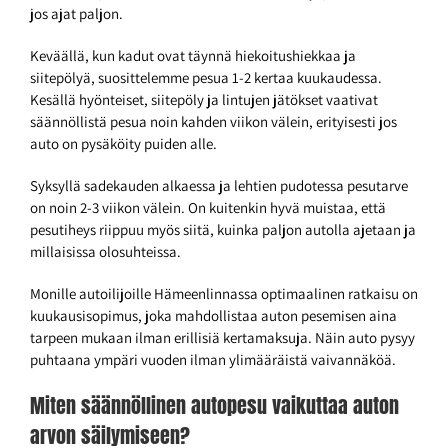
jos ajat paljon.
Keväällä, kun kadut ovat täynnä hiekoitushiekkaa ja
siitepölyä, suosittelemme pesua 1-2 kertaa kuukaudessa.
Kesällä hyönteiset, siitepöly ja lintujen jätökset vaativat
säännöllistä pesua noin kahden viikon välein, erityisesti jos
auto on pysäköity puiden alle.
Syksyllä sadekauden alkaessa ja lehtien pudotessa pesutarve
on noin 2-3 viikon välein. On kuitenkin hyvä muistaa, että
pesutiheys riippuu myös siitä, kuinka paljon autolla ajetaan ja
millaisissa olosuhteissa.
Monille autoilijoille Hämeenlinnassa optimaalinen ratkaisu on
kuukausisopimus, joka mahdollistaa auton pesemisen aina
tarpeen mukaan ilman erillisiä kertamaksuja. Näin auto pysyy
puhtaana ympäri vuoden ilman ylimääräistä vaivannäköä.
Miten säännöllinen autopesu vaikuttaa auton
arvon säilymiseen?