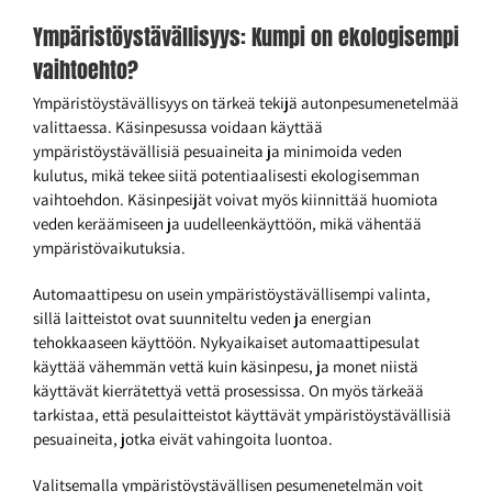
Ympäristöystävällisyys: Kumpi on ekologisempi
vaihtoehto?
Ympäristöystävällisyys on tärkeä tekijä autonpesumenetelmää
valittaessa. Käsinpesussa voidaan käyttää
ympäristöystävällisiä pesuaineita ja minimoida veden
kulutus, mikä tekee siitä potentiaalisesti ekologisemman
vaihtoehdon. Käsinpesijät voivat myös kiinnittää huomiota
veden keräämiseen ja uudelleenkäyttöön, mikä vähentää
ympäristövaikutuksia.
Automaattipesu on usein ympäristöystävällisempi valinta,
sillä laitteistot ovat suunniteltu veden ja energian
tehokkaaseen käyttöön. Nykyaikaiset automaattipesulat
käyttää vähemmän vettä kuin käsinpesu, ja monet niistä
käyttävät kierrätettyä vettä prosessissa. On myös tärkeää
tarkistaa, että pesulaitteistot käyttävät ympäristöystävällisiä
pesuaineita, jotka eivät vahingoita luontoa.
Valitsemalla ympäristöystävällisen pesumenetelmän voit