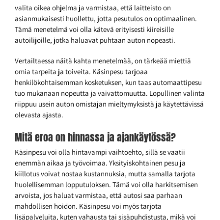
valita oikea ohjelma ja varmistaa, että laitteisto on
asianmukaisesti huollettu, jotta pesutulos on optimaalinen.
Tämä menetelmä voi olla kätevä erityisesti kiireisille
autoilijoille, jotka haluavat puhtaan auton nopeasti.
Vertailtaessa näitä kahta menetelmää, on tärkeää miettiä
omia tarpeita ja toiveita. Käsinpesu tarjoaa
henkilökohtaisemman kosketuksen, kun taas automaattipesu
tuo mukanaan nopeutta ja vaivattomuutta. Lopullinen valinta
riippuu usein auton omistajan mieltymyksistä ja käytettävissä
olevasta ajasta.
Mitä eroa on hinnassa ja ajankäytössä?
Käsinpesu voi olla hintavampi vaihtoehto, sillä se vaatii
enemmän aikaa ja työvoimaa. Yksityiskohtainen pesu ja
kiillotus voivat nostaa kustannuksia, mutta samalla tarjota
huolellisemman lopputuloksen. Tämä voi olla harkitsemisen
arvoista, jos haluat varmistaa, että autosi saa parhaan
mahdollisen hoidon. Käsinpesu voi myös tarjota
lisäpalveluita, kuten vahausta tai sisäpuhdistusta, mikä voi