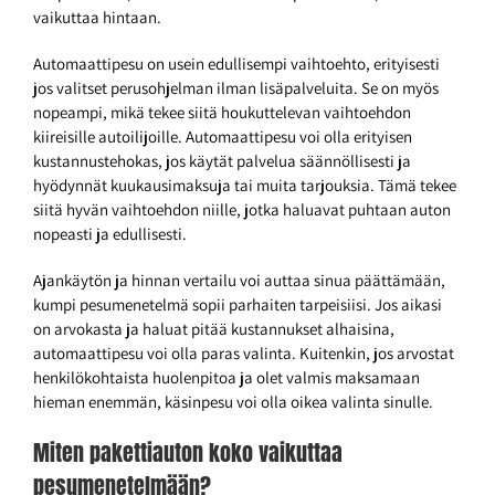
vaikuttaa hintaan.
Automaattipesu on usein edullisempi vaihtoehto, erityisesti
jos valitset perusohjelman ilman lisäpalveluita. Se on myös
nopeampi, mikä tekee siitä houkuttelevan vaihtoehdon
kiireisille autoilijoille. Automaattipesu voi olla erityisen
kustannustehokas, jos käytät palvelua säännöllisesti ja
hyödynnät kuukausimaksuja tai muita tarjouksia. Tämä tekee
siitä hyvän vaihtoehdon niille, jotka haluavat puhtaan auton
nopeasti ja edullisesti.
Ajankäytön ja hinnan vertailu voi auttaa sinua päättämään,
kumpi pesumenetelmä sopii parhaiten tarpeisiisi. Jos aikasi
on arvokasta ja haluat pitää kustannukset alhaisina,
automaattipesu voi olla paras valinta. Kuitenkin, jos arvostat
henkilökohtaista huolenpitoa ja olet valmis maksamaan
hieman enemmän, käsinpesu voi olla oikea valinta sinulle.
Miten pakettiauton koko vaikuttaa
pesumenetelmään?