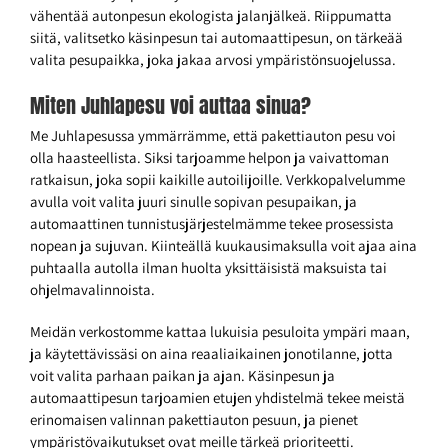
vähentää autonpesun ekologista jalanjälkeä. Riippumatta
siitä, valitsetko käsinpesun tai automaattipesun, on tärkeää
valita pesupaikka, joka jakaa arvosi ympäristönsuojelussa.
Miten Juhlapesu voi auttaa sinua?
Me Juhlapesussa ymmärrämme, että pakettiauton pesu voi
olla haasteellista. Siksi tarjoamme helpon ja vaivattoman
ratkaisun, joka sopii kaikille autoilijoille. Verkkopalvelumme
avulla voit valita juuri sinulle sopivan pesupaikan, ja
automaattinen tunnistusjärjestelmämme tekee prosessista
nopean ja sujuvan. Kiinteällä kuukausimaksulla voit ajaa aina
puhtaalla autolla ilman huolta yksittäisistä maksuista tai
ohjelmavalinnoista.
Meidän verkostomme kattaa lukuisia pesuloita ympäri maan,
ja käytettävissäsi on aina reaaliaikainen jonotilanne, jotta
voit valita parhaan paikan ja ajan. Käsinpesun ja
automaattipesun tarjoamien etujen yhdistelmä tekee meistä
erinomaisen valinnan pakettiauton pesuun, ja pienet
ympäristövaikutukset ovat meille tärkeä prioriteetti.