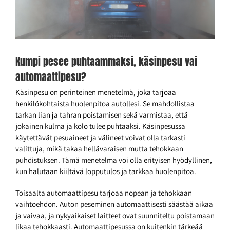
Kumpi pesee puhtaammaksi, käsinpesu vai
automaattipesu?
Käsinpesu on perinteinen menetelmä, joka tarjoaa
henkilökohtaista huolenpitoa autollesi. Se mahdollistaa
tarkan lian ja tahran poistamisen sekä varmistaa, että
jokainen kulma ja kolo tulee puhtaaksi. Käsinpesussa
käytettävät pesuaineet ja välineet voivat olla tarkasti
valittuja, mikä takaa hellävaraisen mutta tehokkaan
puhdistuksen. Tämä menetelmä voi olla erityisen hyödyllinen,
kun halutaan kiiltävä lopputulos ja tarkkaa huolenpitoa.
Toisaalta automaattipesu tarjoaa nopean ja tehokkaan
vaihtoehdon. Auton peseminen automaattisesti säästää aikaa
ja vaivaa, ja nykyaikaiset laitteet ovat suunniteltu poistamaan
likaa tehokkaasti. Automaattipesussa on kuitenkin tärkeää