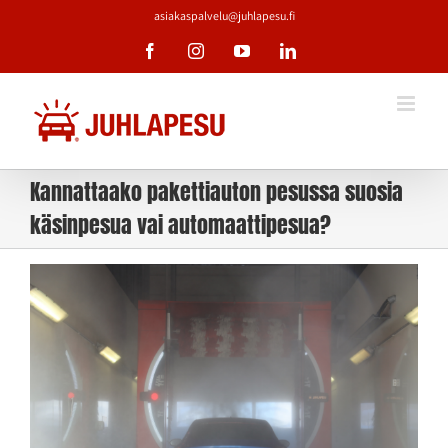
Skip
asiakaspalvelu@juhlapesu.fi
to
Facebook
Instagram
YouTube
LinkedIn
content
Kannattaako pakettiauton pesussa suosia
käsinpesua vai automaattipesua?
Katso
kuvaa
isompana