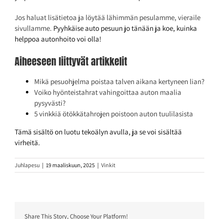
Jos haluat lisätietoa ja löytää lähimmän pesulamme, vieraile
sivullamme.
Pyyhkäise auto pesuun jo tänään ja koe, kuinka
helppoa autonhoito voi olla!
Aiheeseen liittyvät artikkelit
Mikä pesuohjelma poistaa talven aikana kertyneen lian?
Voiko hyönteistahrat vahingoittaa auton maalia
pysyvästi?
5 vinkkiä ötökkätahrojen poistoon auton tuulilasista
Tämä sisältö on luotu tekoälyn avulla, ja se voi sisältää
virheitä.
Juhlapesu
|
19 maaliskuun, 2025
|
Vinkit
Share This Story, Choose Your Platform!