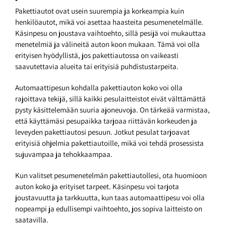
Pakettiautot ovat usein suurempia ja korkeampia kuin
henkilöautot, mikä voi asettaa haasteita pesumenetelmälle.
Käsinpesu on joustava vaihtoehto, sillä pesijä voi mukauttaa
menetelmiä ja välineitä auton koon mukaan. Tämä voi olla
erityisen hyödyllistä, jos pakettiautossa on vaikeasti
saavutettavia alueita tai erityisiä puhdistustarpeita.
Automaattipesun kohdalla pakettiauton koko voi olla
rajoittava tekijä, sillä kaikki pesulaitteistot eivät välttämättä
pysty käsittelemään suuria ajoneuvoja. On tärkeää varmistaa,
että käyttämäsi pesupaikka tarjoaa riittävän korkeuden ja
leveyden pakettiautosi pesuun. Jotkut pesulat tarjoavat
erityisiä ohjelmia pakettiautoille, mikä voi tehdä prosessista
sujuvampaa ja tehokkaampaa.
Kun valitset pesumenetelmän pakettiautollesi, ota huomioon
auton koko ja erityiset tarpeet. Käsinpesu voi tarjota
joustavuutta ja tarkkuutta, kun taas automaattipesu voi olla
nopeampi ja edullisempi vaihtoehto, jos sopiva laitteisto on
saatavilla.