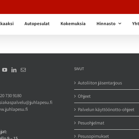
kkaaksi
Autopesulat
Kokemuksia
Hinnasto
Yht
SIVUT
Autoliiton jäsentarjous
20 730 9180
Ohjeet
siakaspalvelu@juhlapesu.fi
w.juhlapesu.fi
Palvelun käyttöönotto-ohjeet
Pesuohjelmat
jat:
Pesusopimukset
llo 9 – 15