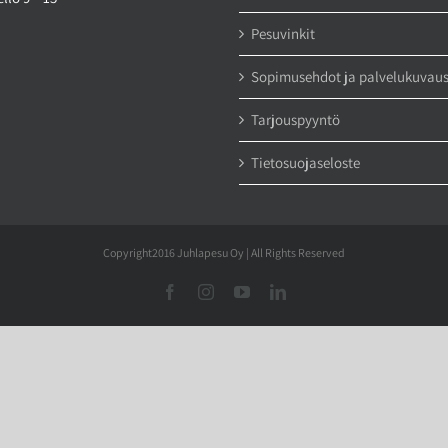
Pesuvinkit
Sopimusehdot ja palvelukuvau
Tarjouspyyntö
Tietosuojaseloste
Copyright2016 Juhlapesu Oy | All Rights Reserved
Facebook
Instagram
YouTube
LinkedIn