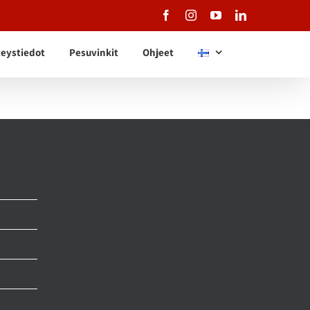
Facebook
Instagram
YouTube
LinkedIn
eystiedot
Pesuvinkit
Ohjeet