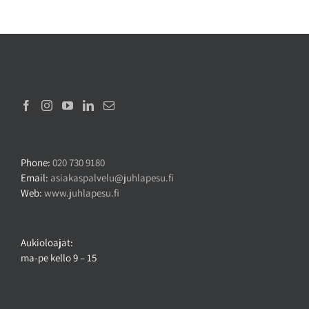
Phone:
020 730 9180
Email:
asiakaspalvelu@juhlapesu.fi
Web:
www.juhlapesu.fi
Aukioloajat:
ma-pe kello 9 – 15