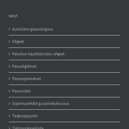
SIVUT
Autoliiton jäsentarjous
Ohjeet
Palvelun käyttöönotto-ohjeet
Pesuohjelmat
Pesusopimukset
Pesuvinkit
Sopimusehdot ja palvelukuvaus
Tarjouspyyntö
Tietosuojaseloste