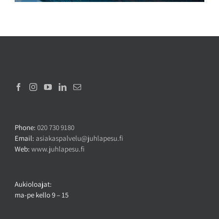
Phone:
020 730 9180
Email:
asiakaspalvelu@juhlapesu.fi
Web:
www.juhlapesu.fi
Aukioloajat:
ma-pe kello 9 – 15