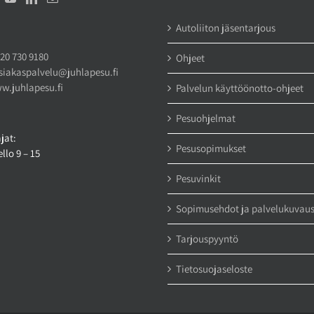
Autoliiton jäsentarjous
20 730 9180
Ohjeet
siakaspalvelu@juhlapesu.fi
w.juhlapesu.fi
Palvelun käyttöönotto-ohjeet
Pesuohjelmat
jat:
Pesusopimukset
llo 9 – 15
Pesuvinkit
Sopimusehdot ja palvelukuvau
Tarjouspyyntö
Tietosuojaseloste