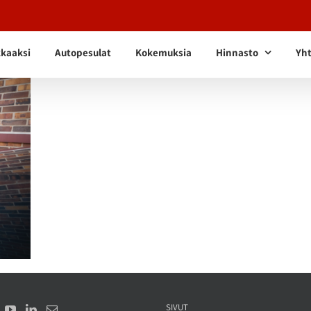
kkaaksi
Autopesulat
Kokemuksia
Hinnasto
Yht
SIVUT