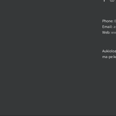
Phone:
0
Email:
a
Web:
ww
Aukioloa
ma-pe ke