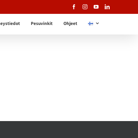
Facebook
Instagram
YouTube
LinkedIn
eystiedot
Pesuvinkit
Ohjeet