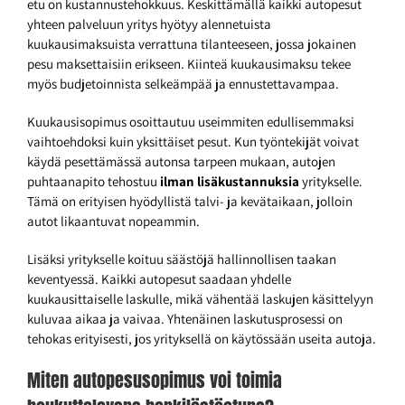
etu on kustannustehokkuus. Keskittämällä kaikki autopesut
yhteen palveluun yritys hyötyy alennetuista
kuukausimaksuista verrattuna tilanteeseen, jossa jokainen
pesu maksettaisiin erikseen. Kiinteä kuukausimaksu tekee
myös budjetoinnista selkeämpää ja ennustettavampaa.
Kuukausisopimus osoittautuu useimmiten edullisemmaksi
vaihtoehdoksi kuin yksittäiset pesut. Kun työntekijät voivat
käydä pesettämässä autonsa tarpeen mukaan, autojen
puhtaanapito tehostuu
ilman lisäkustannuksia
yritykselle.
Tämä on erityisen hyödyllistä talvi- ja kevätaikaan, jolloin
autot likaantuvat nopeammin.
Lisäksi yritykselle koituu säästöjä hallinnollisen taakan
keventyessä. Kaikki autopesut saadaan yhdelle
kuukausittaiselle laskulle, mikä vähentää laskujen käsittelyyn
kuluvaa aikaa ja vaivaa. Yhtenäinen laskutusprosessi on
tehokas erityisesti, jos yrityksellä on käytössään useita autoja.
Miten autopesusopimus voi toimia