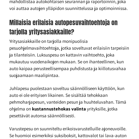
mahdollistaa autokohtaisen seurannan ja raportoinnin, joka
voi auttaa autojen ylläpidon suunnittelussa ja optimoinnissa.
Millaisia erilaisia autopesuvaihtoehtoja on
tarjolla yritysasiakkaille?
Yritysasiakkaille on tarjolla monipuolisia
pesuohjelmavaihtoehtoja, jotka soveltuvat erilaisiin tarpeisiin
ja tilanteisiin. Luksuspesu on kattavin vaihtoehto, joka
mukautuu vuodenaikojen mukaan. Se on ihanteellinen, kun
auto kaipaa perusteellisempaa puhdistusta ja kiillotusvahaa
suojaamaan maalipintaa.
Juhlapesu puolestaan soveltuu säännölliseen käyttöön, kun
auto ei ole erityisen likainen. Se sisältää tehokkaan
pehmoharjapesun, vanteiden pesun ja huuhteluvahan. Tämä
ohjelma on
kustannustehokas valinta
yrityksille, jotka
pesettävät autonsa säännöllisesti.
Varustepesu on suunniteltu erikoisvarustelluille ajoneuvoille.
Se huomioi esimerkiksi suksiboksit, kattovalot tai lava-auton