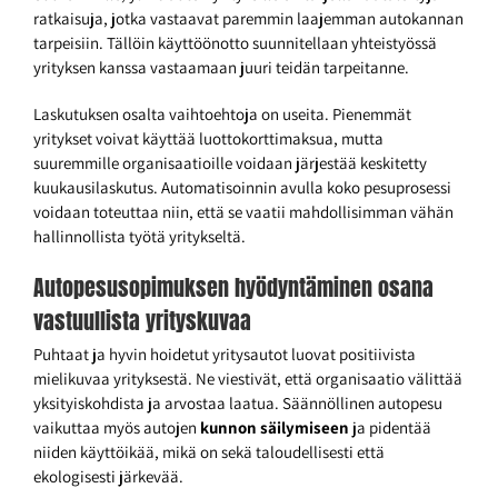
ratkaisuja, jotka vastaavat paremmin laajemman autokannan
tarpeisiin. Tällöin käyttöönotto suunnitellaan yhteistyössä
yrityksen kanssa vastaamaan juuri teidän tarpeitanne.
Laskutuksen osalta vaihtoehtoja on useita. Pienemmät
yritykset voivat käyttää luottokorttimaksua, mutta
suuremmille organisaatioille voidaan järjestää keskitetty
kuukausilaskutus. Automatisoinnin avulla koko pesuprosessi
voidaan toteuttaa niin, että se vaatii mahdollisimman vähän
hallinnollista työtä yritykseltä.
Autopesusopimuksen hyödyntäminen osana
vastuullista yrityskuvaa
Puhtaat ja hyvin hoidetut yritysautot luovat positiivista
mielikuvaa yrityksestä. Ne viestivät, että organisaatio välittää
yksityiskohdista ja arvostaa laatua. Säännöllinen autopesu
vaikuttaa myös autojen
kunnon säilymiseen
ja pidentää
niiden käyttöikää, mikä on sekä taloudellisesti että
ekologisesti järkevää.