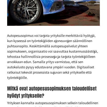
Autopesusopimus voi tarjota yrityksille merkittäviä hyötyjä,
kun kyseessä on työntekijöiden ajoneuvojen säännöllinen
puhtaanapito. Keskittämällä autopesupalvelut yhteen
sopimukseen, organisaatio voi saavuttaa kustannussäästöjä,
tehostaa hallinnollisia prosesseja ja tarjota työntekijöilleen
arvokkaan edun. Samalla yritys varmistaa, että sen
autokalusto pysyy edustavana ympäri vuoden. Digitaaliset
ratkaisut tekevät prosessista sujuvan sekä yritykselle että
työntekijöille.
Mitkä ovat autopesusopimuksen taloudelliset
hyödyt yritykselle?
Yrityksen kannalta autopesusopimuksen selkein taloudellinen