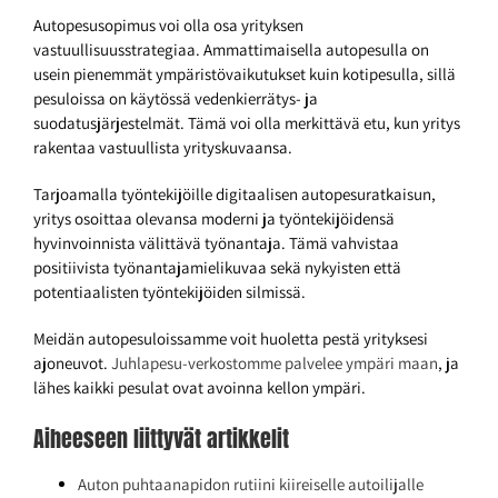
Autopesusopimus voi olla osa yrityksen
vastuullisuusstrategiaa. Ammattimaisella autopesulla on
usein pienemmät ympäristövaikutukset kuin kotipesulla, sillä
pesuloissa on käytössä vedenkierrätys- ja
suodatusjärjestelmät. Tämä voi olla merkittävä etu, kun yritys
rakentaa vastuullista yrityskuvaansa.
Tarjoamalla työntekijöille digitaalisen autopesuratkaisun,
yritys osoittaa olevansa moderni ja työntekijöidensä
hyvinvoinnista välittävä työnantaja. Tämä vahvistaa
positiivista työnantajamielikuvaa sekä nykyisten että
potentiaalisten työntekijöiden silmissä.
Meidän autopesuloissamme voit huoletta pestä yrityksesi
ajoneuvot.
Juhlapesu-verkostomme palvelee ympäri maan
, ja
lähes kaikki pesulat ovat avoinna kellon ympäri.
Aiheeseen liittyvät artikkelit
Auton puhtaanapidon rutiini kiireiselle autoilijalle