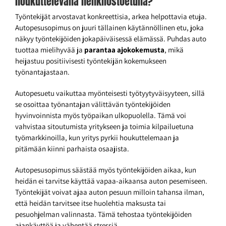
houkuttelevana henkilöstöetuna?
Työntekijät arvostavat konkreettisia, arkea helpottavia etuja.
Autopesusopimus on juuri tällainen käytännöllinen etu, joka
näkyy työntekijöiden jokapäiväisessä elämässä. Puhdas auto
tuottaa mielihyvää ja
parantaa ajokokemusta
, mikä
heijastuu positiivisesti työntekijän kokemukseen
työnantajastaan.
Autopesuetu vaikuttaa myönteisesti työtyytyväisyyteen, sillä
se osoittaa työnantajan välittävän työntekijöiden
hyvinvoinnista myös työpaikan ulkopuolella. Tämä voi
vahvistaa sitoutumista yritykseen ja toimia kilpailuetuna
työmarkkinoilla, kun yritys pyrkii houkuttelemaan ja
pitämään kiinni parhaista osaajista.
Autopesusopimus säästää myös työntekijöiden aikaa, kun
heidän ei tarvitse käyttää vapaa-aikaansa auton pesemiseen.
Työntekijät voivat ajaa auton pesuun milloin tahansa ilman,
että heidän tarvitsee itse huolehtia maksusta tai
pesuohjelman valinnasta. Tämä tehostaa työntekijöiden
ajankäyttöä ja vähentää stressiä.