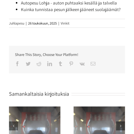
Autopesu Lohja - auton puhtaaksi kesällä ja talvella
Kuinka tunnistaa pesun jälkeen jääneet suolajäämät?
Juhlapesu
|
26 toukokuun, 2025
|
Vinkit
Share This Story, Choose Your Platform!
Facebook
Twitter
Reddit
LinkedIn
Tumblr
Pinterest
Vk
Sähköposti
Samankaltaisia kirjoituksia
Näin poistat savun hajun
Autopesun vaikutus