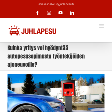
Skip
asiakaspalvelu@juhlapesu.fi
to
Facebook
Instagram
YouTube
LinkedIn
content
Kuinka yritys voi hyödyntää
autopesusopimusta työntekijöiden
ajoneuvoille?
Katso
kuvaa
isompana