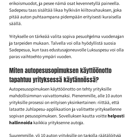
erikoismuodot, ja pesee nämä osat kevennetyllä paineella.
Sadepesu taas sisältää likaa hylkivän kiiltovahauksen, joka
pitää auton puhtaampana pidempään erityisesti kuraisella
säällä.
Yritykselle on tärkeää valita sopiva pesuohjelma vuodenajan
ja tarpeiden mukaan. Talvella voi olla hyödyllistä suosia
Sadepesua, kun taas edustusajoneuvolle Luksuspesu voi olla
paras vaihtoehto ympäri vuoden.
Miten autopesusopimuksen käyttöönotto
tapahtuu yrityksessä käytännössä?
Autopesusopimuksen käyttöönotto on tehty yrityksille
mahdollisimman vaivattomaksi. Pienemmille, alle 10 auton
yrityksille prosessi on erityisen yksinkertainen: riittää, että
lataatte Juhlapesu-applikaation ja valitsette yrityksellenne
sopivan pesusopimuksen. Sovelluksen kautta voitte
helposti
hallinnoida
kaikkia yrityksenne autoja.
Suuremmille, yli 10 auton yrityksille on tarjolla räätälöityjä