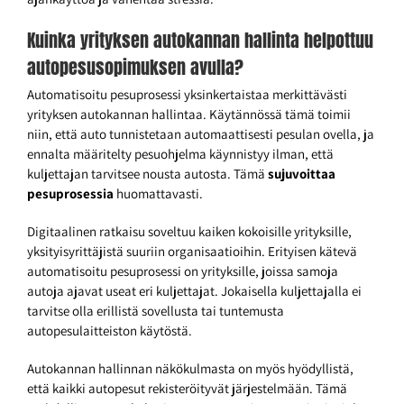
Kuinka yrityksen autokannan hallinta helpottuu
autopesusopimuksen avulla?
Automatisoitu pesuprosessi yksinkertaistaa merkittävästi
yrityksen autokannan hallintaa. Käytännössä tämä toimii
niin, että auto tunnistetaan automaattisesti pesulan ovella, ja
ennalta määritelty pesuohjelma käynnistyy ilman, että
kuljettajan tarvitsee nousta autosta. Tämä
sujuvoittaa
pesuprosessia
huomattavasti.
Digitaalinen ratkaisu soveltuu kaiken kokoisille yrityksille,
yksityisyrittäjistä suuriin organisaatioihin. Erityisen kätevä
automatisoitu pesuprosessi on yrityksille, joissa samoja
autoja ajavat useat eri kuljettajat. Jokaisella kuljettajalla ei
tarvitse olla erillistä sovellusta tai tuntemusta
autopesulaitteiston käytöstä.
Autokannan hallinnan näkökulmasta on myös hyödyllistä,
että kaikki autopesut rekisteröityvät järjestelmään. Tämä