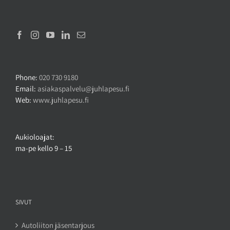
Phone:
020 730 9180
Email:
asiakaspalvelu@juhlapesu.fi
Web:
www.juhlapesu.fi
Aukioloajat:
ma-pe kello 9 – 15
SIVUT
Autoliiton jäsentarjous