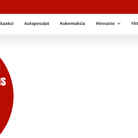
kkaaksi
Autopesulat
Kokemuksia
Hinnasto
Yht