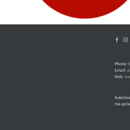
Phone:
0
Email:
a
Web:
ww
Aukioloa
ma-pe ke