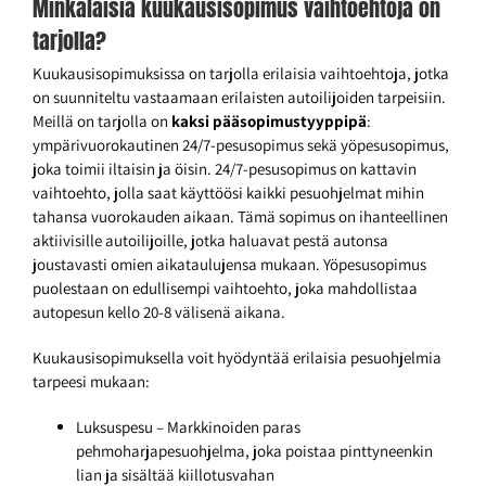
Minkälaisia kuukausisopimus vaihtoehtoja on
tarjolla?
Kuukausisopimuksissa on tarjolla erilaisia vaihtoehtoja, jotka
on suunniteltu vastaamaan erilaisten autoilijoiden tarpeisiin.
Meillä on tarjolla on
kaksi pääsopimustyyppipä
:
ympärivuorokautinen 24/7-pesusopimus sekä yöpesusopimus,
joka toimii iltaisin ja öisin. 24/7-pesusopimus on kattavin
vaihtoehto, jolla saat käyttöösi kaikki pesuohjelmat mihin
tahansa vuorokauden aikaan. Tämä sopimus on ihanteellinen
aktiivisille autoilijoille, jotka haluavat pestä autonsa
joustavasti omien aikataulujensa mukaan. Yöpesusopimus
puolestaan on edullisempi vaihtoehto, joka mahdollistaa
autopesun kello 20-8 välisenä aikana.
Kuukausisopimuksella voit hyödyntää erilaisia pesuohjelmia
tarpeesi mukaan:
Luksuspesu – Markkinoiden paras
pehmoharjapesuohjelma, joka poistaa pinttyneenkin
lian ja sisältää kiillotusvahan