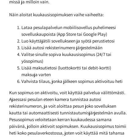
missä ja milloin vain.
Näin aloitat kuukausisopimuksen vaihe vaiheelta:
Lataa pesulapalvelun mobiilisovellus puhelimeesi
sovelluskaupoista (App Store tai Google Play)
Luo käyttäjätili sovellukseen ja syötä perustietosi
Lisää autosi rekisterinumero järjestelmään
Valitse sinulle sopiva kuukausisopimus (24/7 tai
yösopimus)
Lisää maksutietosi (luottokortti tai debit-kortti)
maksuja varten
Vahvista tilaus, jonka jälkeen sopimus aktivoituu heti
Kun sopimus on aktivoitu, voit käyttää palvelua välittömästi.
Ajaessasi pesulan eteen kamera tunnistaa autosi
rekisterinumeron, ja voit aloittaa pesun joko sovelluksen
kautta tai automaattisesti tunnistautumisjärjestelmän avulla.
Pesusopimus veloitetaan kerran kuukaudessa samana
päivänä, jolloin aktivoit sopimuksen. Kuukausisopimus toimii
heti koko pesulaverkostossa, joten voit käyttää mitä tahansa