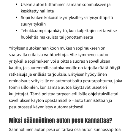
Usean auton liittäminen samaan sopimukseen ja
keskitetty hallinta
Sopii kaiken kokoisille yrityksille yksityisyrittäjistä
suuryrityksiin
Tehokkaampi ajankäyttö, kun kuljettajien ei tarvitse
huolehtia maksuista tai jonottamisesta
Yrityksen autokannan koon mukaan sopimukseen on
saatavilla erilaisia vaihtoehtoja. Alle kymmenen auton
yrityksille sopimuksen voi aloittaa suoraan sovelluksen
kautta, ja suuremmille autokannoille on tarjolla räätälöityjä
ratkaisuja ja erillisiä tarjouksia. Erityisen hyödyllinen
ominaisuus yrityksille on automatisoitu pesutapahtuma, joka
toimii silloinkin, kun samaa autoa käyttävät useat eri
kuljettajat. Tämä poistaa tarpeen erillisille ohjeistuksille tai
sovelluksen käytön opastamiselle – auto tunnistetaan ja
pesuprosessi käynnistyy automaattisesti.
Miksi säännöllinen auton pesu kannattaa?
Säännöllinen auton pesu on tärkeä osa auton kunnossapitoa