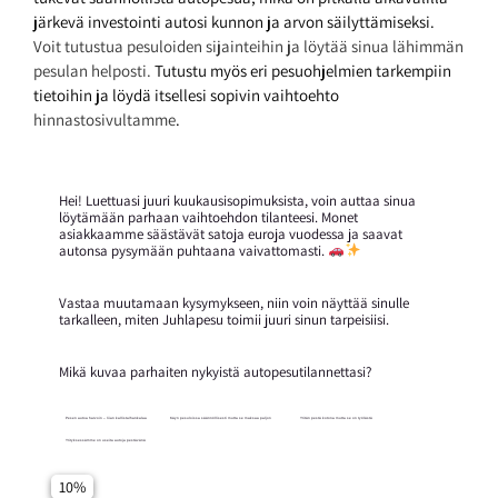
järkevä investointi autosi kunnon ja arvon säilyttämiseksi.
Voit tutustua pesuloiden sijainteihin ja löytää sinua lähimmän
pesulan helposti.
Tutustu myös eri pesuohjelmien tarkempiin
tietoihin ja löydä itsellesi sopivin vaihtoehto
hinnastosivultamme
.
Hei! Luettuasi juuri kuukausisopimuksista, voin auttaa sinua
löytämään parhaan vaihtoehdon tilanteesi. Monet
asiakkaamme säästävät satoja euroja vuodessa ja saavat
autonsa pysymään puhtaana vaivattomasti.
1-2 kertaa kuukaudessa
Aikaa menee liikaa
Tulos ei ole tarpeeksi hyvä
3-5 kertaa kuukaudessa
Riippuu säästä ja vuodenajasta
Yli 5 kertaa kuukaudessa
Vastaa muutamaan kysymykseen, niin voin näyttää sinulle
Vaivattomuus ja helppous
Heti kun mahdollista
1-3 autoa
Säästö pitkällä aikavälillä
Muutaman viikon sisällä
4-10 autoa
Mahdollisuus pestä useammin
Haluan tietää enemmän ensin
Yli 10 autoa
Etunimi
tarkalleen, miten Juhlapesu toimii juuri sinun tarpeisiisi.
Sukunimi
Mikä kuvaa parhaiten nykyistä autopesutilannettasi?
Sähköposti
Pesen autoa harvoin – liian kallista/hankalaa
Käyn pesuloissa säännöllisesti mutta se maksaa paljon
Yritän pestä kotona mutta se on työlästä
Puhelinnumero
Yrityksessämme on useita autoja pestävänä
Kiinnostuksen kohde