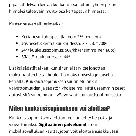
jopa kahdeksan kertaa kuukaudessa, jolloin yhden pesun
hinnaksi tulee vain murto-osa kertapesun hinnasta.
Kustannusvertailuesimerkki:
Kertapesu Juhlapesulla: noin 25€ per kerta
Jos peset 8 kertaa kuukaudessa: 8 × 25€ = 200€
24/7 kuukausisopimus: 56€/kk (ensimmäinen auto)
Säästö kuukaudessa: 144€
Lisäksi säästät aikaa, kun sinun ei tarvitse jonottaa
maksupäätteelle tai huolehtia maksamisesta jokaisella
kerralla. Kuukausisopimuksen suurin etu onkin
vaivattomuuden ja säästön yhdistelmä. Mitä useammin peset
autosi, sitä suuremman hyödyn saat kuukausisopimuksesta.
Miten kuukausisopimuksen voi aloittaa?
Kuukausisopimuksen aloittaminen on tehty helpoksi ja
vaivattomaksi.
Digitaalinen palvelumalli
toimii
mobiilisovelluksen kautta, joten voit aloittaa asiakkuutesi