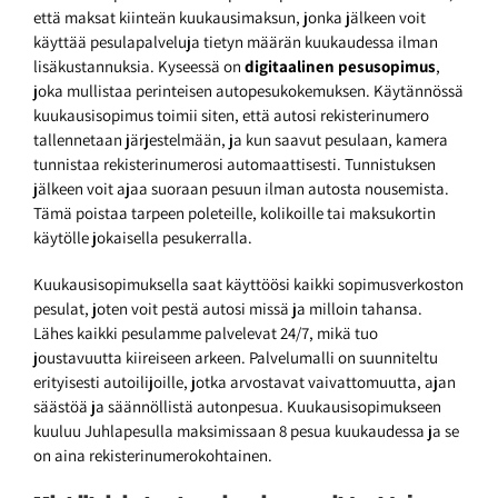
että maksat kiinteän kuukausimaksun, jonka jälkeen voit
käyttää pesulapalveluja tietyn määrän kuukaudessa ilman
lisäkustannuksia. Kyseessä on
digitaalinen pesusopimus
,
joka mullistaa perinteisen autopesukokemuksen. Käytännössä
kuukausisopimus toimii siten, että autosi rekisterinumero
tallennetaan järjestelmään, ja kun saavut pesulaan, kamera
tunnistaa rekisterinumerosi automaattisesti. Tunnistuksen
jälkeen voit ajaa suoraan pesuun ilman autosta nousemista.
Tämä poistaa tarpeen poleteille, kolikoille tai maksukortin
käytölle jokaisella pesukerralla.
Kuukausisopimuksella saat käyttöösi kaikki sopimusverkoston
pesulat, joten voit pestä autosi missä ja milloin tahansa.
Lähes kaikki pesulamme palvelevat 24/7, mikä tuo
joustavuutta kiireiseen arkeen. Palvelumalli on suunniteltu
erityisesti autoilijoille, jotka arvostavat vaivattomuutta, ajan
säästöä ja säännöllistä autonpesua. Kuukausisopimukseen
kuuluu Juhlapesulla maksimissaan 8 pesua kuukaudessa ja se
on aina rekisterinumerokohtainen.