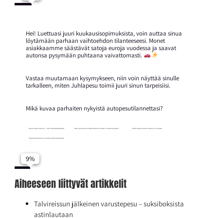
Lähetä tiedot
Hei! Luettuasi juuri kuukausisopimuksista, voin auttaa sinua
löytämään parhaan vaihtoehdon tilanteeseesi. Monet
asiakkaamme säästävät satoja euroja vuodessa ja saavat
autonsa pysymään puhtaana vaivattomasti.
1-2 kertaa kuukaudessa
Aikaa menee liikaa
Tulos ei ole tarpeeksi hyvä
3-5 kertaa kuukaudessa
Riippuu säästä ja vuodenajasta
Yli 5 kertaa kuukaudessa
Vastaa muutamaan kysymykseen, niin voin näyttää sinulle
24/7 käytettävyys – pesu milloin
Automaattinen tunnistus – ei sovellusta
Koko pesulaverkosto
Vaivattomuus ja helppous
1-3 autoa
Säästö pitkällä aikavälillä
4-10 autoa
Mahdollisuus pestä useammin
Yli 10 autoa
vain
tarvita
käytössä
Etunimi
tarkalleen, miten Juhlapesu toimii juuri sinun tarpeisiisi.
Sukunimi
Eri pesuohjelmat (Luksus-, Juhla-,
Säästö kertapesuihin
Varustepesu)
verrattuna
Mikä kuvaa parhaiten nykyistä autopesutilannettasi?
Sähköposti
Jatka
Pesen autoa harvoin – liian kallista/hankalaa
Käyn pesuloissa säännöllisesti mutta se maksaa paljon
Yritän pestä kotona mutta se on työläs
Puhelinnumero
Yrityksessämme on useita autoja pestävänä
Kiinnostuksen kohde
Jatka yhteystietoihin
Aiheeseen liittyvät artikkelit
Lähetä tiedot
Talvireissun jälkeinen varustepesu – suksiboksista
astinlautaan