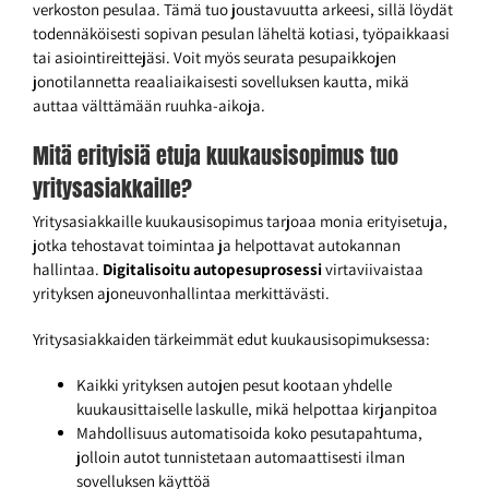
verkoston pesulaa. Tämä tuo joustavuutta arkeesi, sillä löydät
todennäköisesti sopivan pesulan läheltä kotiasi, työpaikkaasi
tai asiointireittejäsi. Voit myös seurata pesupaikkojen
jonotilannetta reaaliaikaisesti sovelluksen kautta, mikä
auttaa välttämään ruuhka-aikoja.
Mitä erityisiä etuja kuukausisopimus tuo
yritysasiakkaille?
Yritysasiakkaille kuukausisopimus tarjoaa monia erityisetuja,
jotka tehostavat toimintaa ja helpottavat autokannan
hallintaa.
Digitalisoitu autopesuprosessi
virtaviivaistaa
yrityksen ajoneuvonhallintaa merkittävästi.
Yritysasiakkaiden tärkeimmät edut kuukausisopimuksessa:
Kaikki yrityksen autojen pesut kootaan yhdelle
kuukausittaiselle laskulle, mikä helpottaa kirjanpitoa
Mahdollisuus automatisoida koko pesutapahtuma,
jolloin autot tunnistetaan automaattisesti ilman
sovelluksen käyttöä