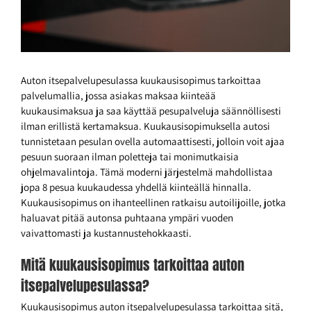
Auton itsepalvelupesulassa kuukausisopimus tarkoittaa
palvelumallia, jossa asiakas maksaa kiinteää
kuukausimaksua ja saa käyttää pesupalveluja säännöllisesti
ilman erillistä kertamaksua. Kuukausisopimuksella autosi
tunnistetaan pesulan ovella automaattisesti, jolloin voit ajaa
pesuun suoraan ilman poletteja tai monimutkaisia
ohjelmavalintoja. Tämä moderni järjestelmä mahdollistaa
jopa 8 pesua kuukaudessa yhdellä kiinteällä hinnalla.
Kuukausisopimus on ihanteellinen ratkaisu autoilijoille, jotka
haluavat pitää autonsa puhtaana ympäri vuoden
vaivattomasti ja kustannustehokkaasti.
Mitä kuukausisopimus tarkoittaa auton
itsepalvelupesulassa?
Kuukausisopimus auton itsepalvelupesulassa tarkoittaa sitä,