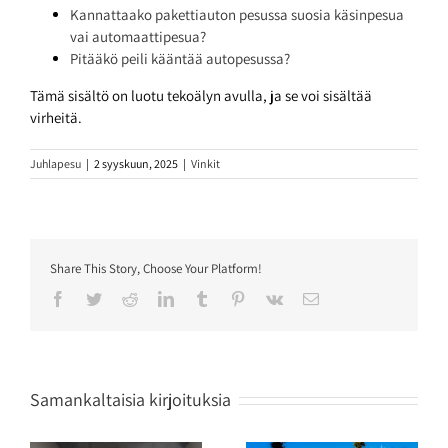
Kannattaako pakettiauton pesussa suosia käsinpesua
vai automaattipesua?
Pitääkö peili kääntää autopesussa?
Tämä sisältö on luotu tekoälyn avulla, ja se voi sisältää
virheitä.
Juhlapesu
|
2 syyskuun, 2025
|
Vinkit
Share This Story, Choose Your Platform!
Facebook
Twitter
Reddit
LinkedIn
Tumblr
Pinterest
Vk
Sähköposti
Samankaltaisia kirjoituksia