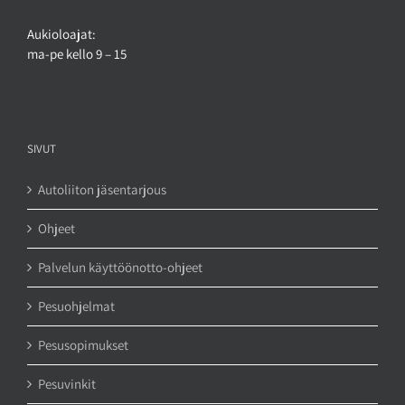
Aukioloajat:
ma-pe kello 9 – 15
SIVUT
Autoliiton jäsentarjous
Ohjeet
Palvelun käyttöönotto-ohjeet
Pesuohjelmat
Pesusopimukset
Pesuvinkit