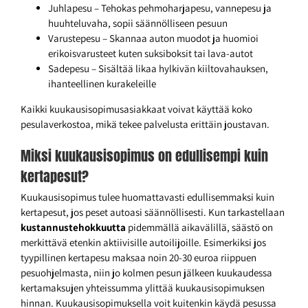
Juhlapesu – Tehokas pehmoharjapesu, vannepesu ja
huuhteluvaha, sopii säännölliseen pesuun
Varustepesu – Skannaa auton muodot ja huomioi
erikoisvarusteet kuten suksiboksit tai lava-autot
Sadepesu – Sisältää likaa hylkivän kiiltovahauksen,
ihanteellinen kurakeleille
Kaikki kuukausisopimusasiakkaat voivat käyttää koko
pesulaverkostoa, mikä tekee palvelusta erittäin joustavan.
Miksi kuukausisopimus on edullisempi kuin
kertapesut?
Kuukausisopimus tulee huomattavasti edullisemmaksi kuin
kertapesut, jos peset autoasi säännöllisesti. Kun tarkastellaan
kustannustehokkuutta
pidemmällä aikavälillä, säästö on
merkittävä etenkin aktiivisille autoilijoille. Esimerkiksi jos
tyypillinen kertapesu maksaa noin 20-30 euroa riippuen
pesuohjelmasta, niin jo kolmen pesun jälkeen kuukaudessa
kertamaksujen yhteissumma ylittää kuukausisopimuksen
hinnan. Kuukausisopimuksella voit kuitenkin käydä pesussa