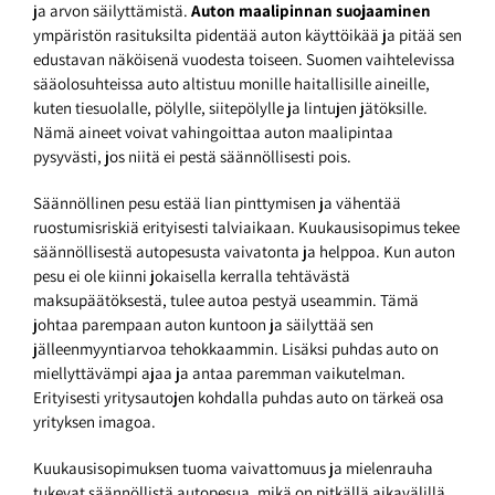
ja arvon säilyttämistä.
Auton maalipinnan suojaaminen
ympäristön rasituksilta pidentää auton käyttöikää ja pitää sen
edustavan näköisenä vuodesta toiseen. Suomen vaihtelevissa
sääolosuhteissa auto altistuu monille haitallisille aineille,
kuten tiesuolalle, pölylle, siitepölylle ja lintujen jätöksille.
Nämä aineet voivat vahingoittaa auton maalipintaa
pysyvästi, jos niitä ei pestä säännöllisesti pois.
Säännöllinen pesu estää lian pinttymisen ja vähentää
ruostumisriskiä erityisesti talviaikaan. Kuukausisopimus tekee
säännöllisestä autopesusta vaivatonta ja helppoa. Kun auton
pesu ei ole kiinni jokaisella kerralla tehtävästä
maksupäätöksestä, tulee autoa pestyä useammin. Tämä
johtaa parempaan auton kuntoon ja säilyttää sen
jälleenmyyntiarvoa tehokkaammin. Lisäksi puhdas auto on
miellyttävämpi ajaa ja antaa paremman vaikutelman.
Erityisesti yritysautojen kohdalla puhdas auto on tärkeä osa
yrityksen imagoa.
Kuukausisopimuksen tuoma vaivattomuus ja mielenrauha
tukevat säännöllistä autopesua, mikä on pitkällä aikavälillä