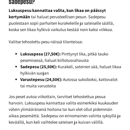
sadepesu?
Luksuspesu kannattaa valita, kun likaa on päässyt
kertymään
tai haluat perusteellisen pesun. Sadepesu
puolestaan sopii parhaiten kurakeleille ja sateiselle säällä,
koska sen likaa hylkivä vaikutus kestää noin kaksi viikkoa.
Valitse tehostettu pesu näissä tilanteissa:
Luksuspesu (27,50€):
Pinttynyt lika, pitkä tauko
pesemisessä, haluat kiillotusvahausta
Sadepesu (25,50€):
Kurakeli, sateinen sää, haluat likaa
hylkivän suojan
Varustepesu (24,50€):
Autossa suksiboksi, kattovalot
tai muita varusteita
Jos peset autoa viikottain, tarvitset tehostettua pesua
harvoin. Luksuspesu kannattaa valita esimerkiksi kuukauden
välein ylimääräisenä hoitona tai kun olet ollut pidemmän
aikaa pesemättä. Sadepesu on erinomainen valinta syksyllä ja
keväällä, kun keli vaihtelee sateisen ja kuivan välillä.