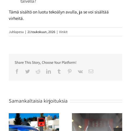
talvella?
Tämä sisältö on luotu tekoälyn avulla, ja se voi sisältää
virheitä.
Juhlapesu
|
21 toukokuun, 2026
|
Vinkit
Share This Story, Choose Your Platform!
Facebook
Twitter
Reddit
LinkedIn
Tumblr
Pinterest
Vk
Sähköposti
Samankaltaisia kirjoituksia