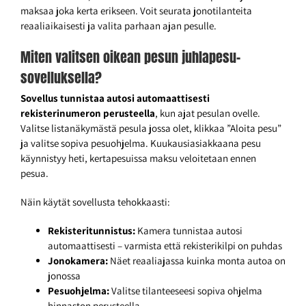
maksaa joka kerta erikseen. Voit seurata jonotilanteita
reaaliaikaisesti ja valita parhaan ajan pesulle.
Miten valitsen oikean pesun juhlapesu-
sovelluksella?
Sovellus tunnistaa autosi automaattisesti
rekisterinumeron perusteella
, kun ajat pesulan ovelle.
Valitse listanäkymästä pesula jossa olet, klikkaa ”Aloita pesu”
ja valitse sopiva pesuohjelma. Kuukausiasiakkaana pesu
käynnistyy heti, kertapesuissa maksu veloitetaan ennen
pesua.
Näin käytät sovellusta tehokkaasti:
Rekisteritunnistus:
Kamera tunnistaa autosi
automaattisesti – varmista että rekisterikilpi on puhdas
Jonokamera:
Näet reaaliajassa kuinka monta autoa on
jonossa
Pesuohjelma:
Valitse tilanteeseesi sopiva ohjelma
hinnaston perusteella