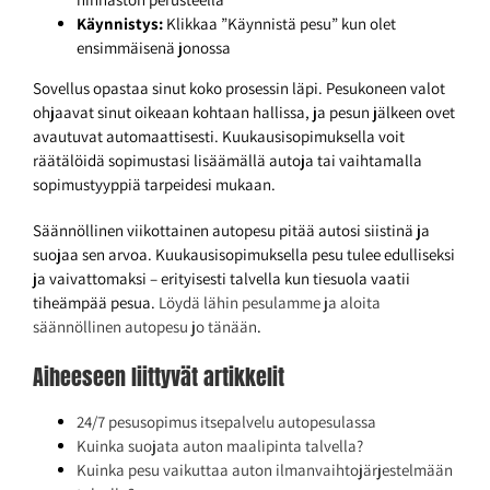
Käynnistys:
Klikkaa ”Käynnistä pesu” kun olet
ensimmäisenä jonossa
Sovellus opastaa sinut koko prosessin läpi. Pesukoneen valot
ohjaavat sinut oikeaan kohtaan hallissa, ja pesun jälkeen ovet
avautuvat automaattisesti. Kuukausisopimuksella voit
räätälöidä sopimustasi lisäämällä autoja tai vaihtamalla
sopimustyyppiä tarpeidesi mukaan.
Säännöllinen viikottainen autopesu pitää autosi siistinä ja
suojaa sen arvoa. Kuukausisopimuksella pesu tulee edulliseksi
ja vaivattomaksi – erityisesti talvella kun tiesuola vaatii
tiheämpää pesua.
Löydä lähin pesulamme ja aloita
säännöllinen autopesu jo tänään
.
Aiheeseen liittyvät artikkelit
24/7 pesusopimus itsepalvelu autopesulassa
Kuinka suojata auton maalipinta talvella?
Kuinka pesu vaikuttaa auton ilmanvaihtojärjestelmään