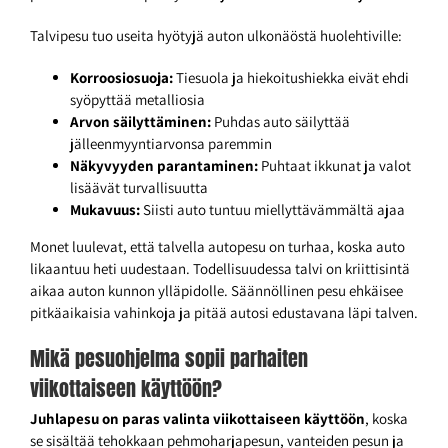
Talvipesu tuo useita hyötyjä auton ulkonäöstä huolehtiville:
Korroosiosuoja:
Tiesuola ja hiekoitushiekka eivät ehdi
syöpyttää metalliosia
Arvon säilyttäminen:
Puhdas auto säilyttää
jälleenmyyntiarvonsa paremmin
Näkyvyyden parantaminen:
Puhtaat ikkunat ja valot
lisäävät turvallisuutta
Mukavuus:
Siisti auto tuntuu miellyttävämmältä ajaa
Monet luulevat, että talvella autopesu on turhaa, koska auto
likaantuu heti uudestaan. Todellisuudessa talvi on kriittisintä
aikaa auton kunnon ylläpidolle. Säännöllinen pesu ehkäisee
pitkäaikaisia vahinkoja ja pitää autosi edustavana läpi talven.
Mikä pesuohjelma sopii parhaiten
viikottaiseen käyttöön?
Juhlapesu on paras valinta viikottaiseen käyttöön
, koska
se sisältää tehokkaan pehmoharjapesun, vanteiden pesun ja