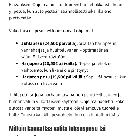
kuivauksen. Ohjelma poistaa tuoreen lian tehokkaasti ilman
ylipesua, kun auto pestään säännöllisesti eikä lika ehdi
pinttymään.
Viikottaiseen pesukäyttöön sopivat ohjelmat:
Juhlapesu (24,50€ päivällä):
Sisältää harjapesun,
vanneharjat ja huuhteluvahan – optimaalinen
säännölliseen käyttöön
Harjapesu (20,50€ päivällä):
Nopea ja tehokas
vaihtoehto, kun lika ei ole pinttynyt
Harjaton pesu (19,50€ päivällä):
Sopii välipesuksi, kun
autossa on hyvä vaha
Juhlapesu tarjoaa parhaan tasapainon perusteellisuuden ja
hinnan välillä viikottaiseen käyttöön. Ohjelma huolehtii koko
autosta vanteita myöten, mutta ei ole yliampuva tuoreelle
lialle.
Tutustu kaikkiin pesuohjelmiimme ja hintoihin täältä
.
Milloin kannattaa valita luksuspesu tai