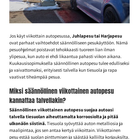
Jos käyt viikottain autopesussa,
Juhlapesu tai Harjapesu
ovat parhaat vaihtoehdot säännölliseen pesukäyttöön. Nämä
pesuohjelmat poistavat tehokkaasti tuoreen lian ilman
ylipesua, kun auto ei ehdi likaantua pahasti viikon aikana.
Kuukausisopimuksella säännöllinen autopesu tulee edulliseksi
ja vaivattomaksi, erityisesti talvella kun tiesuola ja rapa
vaativat tiheämpää pesua.
Miksi säännöllinen viikottainen autopesu
kannattaa talvellakin?
Säännöllinen viikottainen autopesu suojaa autoasi
talvella tiesuolan aiheuttamalta korroosiolta ja pitää
ulkonäön siistinä.
Tiesuola syövyttää auton metalliosia ja
maalipintaa, jos sen antaa kertyä viikoittain. Viikottainen
pesu estää suolan pinttymisen ja säästää kalliilta korjauksilta.