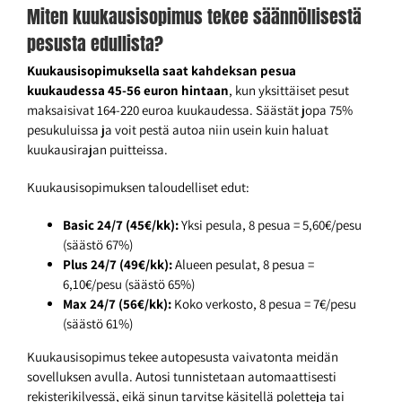
Miten kuukausisopimus tekee säännöllisestä
pesusta edullista?
Kuukausisopimuksella saat kahdeksan pesua
kuukaudessa 45-56 euron hintaan
, kun yksittäiset pesut
maksaisivat 164-220 euroa kuukaudessa. Säästät jopa 75%
pesukuluissa ja voit pestä autoa niin usein kuin haluat
kuukausirajan puitteissa.
Kuukausisopimuksen taloudelliset edut:
Basic 24/7 (45€/kk):
Yksi pesula, 8 pesua = 5,60€/pesu
(säästö 67%)
Plus 24/7 (49€/kk):
Alueen pesulat, 8 pesua =
6,10€/pesu (säästö 65%)
Max 24/7 (56€/kk):
Koko verkosto, 8 pesua = 7€/pesu
(säästö 61%)
Kuukausisopimus tekee autopesusta vaivatonta meidän
sovelluksen avulla. Autosi tunnistetaan automaattisesti
rekisterikilvessä, eikä sinun tarvitse käsitellä poletteja tai