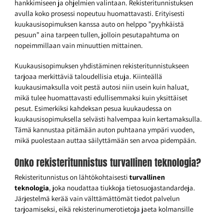
hankkimiseen ja ohjelmien valintaan. Rekisteritunnistuksen
avulla koko prosessi nopeutuu huomattavasti. Erityisesti
kuukausisopimuksen kanssa auto on helppo ”pyyhkäistä
pesuun” aina tarpeen tullen, jolloin pesutapahtuma on
nopeimmillaan vain minuuttien mittainen.
Kuukausisopimuksen yhdistäminen rekisteritunnistukseen
tarjoaa merkittäviä taloudellisia etuja. Kiinteällä
kuukausimaksulla voit pestä autosi niin usein kuin haluat,
mikä tulee huomattavasti edullisemmaksi kuin yksittäiset
pesut. Esimerkiksi kahdeksan pesua kuukaudessa on
kuukausisopimuksella selvästi halvempaa kuin kertamaksulla.
Tämä kannustaa pitämään auton puhtaana ympäri vuoden,
mikä puolestaan auttaa säilyttämään sen arvoa pidempään.
Onko rekisteritunnistus turvallinen teknologia?
Rekisteritunnistus on lähtökohtaisesti
turvallinen
teknologia
, joka noudattaa tiukkoja tietosuojastandardeja.
Järjestelmä kerää vain välttämättömät tiedot palvelun
tarjoamiseksi, eikä rekisterinumerotietoja jaeta kolmansille