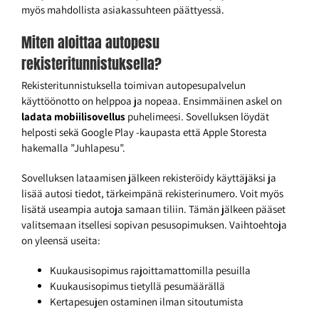
myös mahdollista asiakassuhteen päättyessä.
Miten aloittaa autopesu
rekisteritunnistuksella?
Rekisteritunnistuksella toimivan autopesupalvelun
käyttöönotto on helppoa ja nopeaa. Ensimmäinen askel on
ladata mobiilisovellus
puhelimeesi. Sovelluksen löydät
helposti sekä Google Play -kaupasta että Apple Storesta
hakemalla ”Juhlapesu”.
Sovelluksen lataamisen jälkeen rekisteröidy käyttäjäksi ja
lisää autosi tiedot, tärkeimpänä rekisterinumero. Voit myös
lisätä useampia autoja samaan tiliin. Tämän jälkeen pääset
valitsemaan itsellesi sopivan pesusopimuksen. Vaihtoehtoja
on yleensä useita:
Kuukausisopimus rajoittamattomilla pesuilla
Kuukausisopimus tietyllä pesumäärällä
Kertapesujen ostaminen ilman sitoutumista