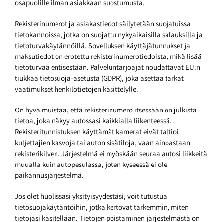
osapuolille ilman asiakkaan suostumusta.
Rekisterinumerot ja asiakastiedot säilytetään suojatuissa
tietokannoissa, jotka on suojattu nykyaikaisilla salauksilla ja
tietoturvakäytännöillä. Sovelluksen käyttäjätunnukset ja
maksutiedot on erotettu rekisterinumerotiedoista, mikä lisää
tietoturvaa entisestään. Palveluntarjoajat noudattavat EU:n
tiukkaa tietosuoja-asetusta (GDPR), joka asettaa tarkat
vaatimukset henkilötietojen käsittelylle.
On hyvä muistaa, että rekisterinumero itsessään on julkista
tietoa, joka näkyy autossasi kaikkialla liikenteessä.
Rekisteritunnistuksen käyttämät kamerat eivät taltioi
kuljettajien kasvoja tai auton sisätiloja, vaan ainoastaan
rekisterikilven. Järjestelmä ei myöskään seuraa autosi liikkeitä
muualla kuin autopesulassa, joten kyseessä ei ole
paikannusjärjestelmä.
Jos olet huolissasi yksityisyydestäsi, voit tutustua
tietosuojakäytäntöihin, jotka kertovat tarkemmin, miten
tietojasi käsitellään. Tietojen poistaminen järjestelmästä on