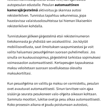
autopesulan edustalle. Pesulan
automaattinen
kamerajärjestelmä
aktivoituu ja skannaa autosi
rekisterikilven. Tunnistus tapahtuu sekunneissa, jopa
haastavissa valaistusolosuhteissa tai hieman likaisenkin
rekisterikilven kohdalla.
Tunnistuksen jälkeen järjestelmä etsii rekisterinumeron
tietokannasta ja yhdistää sen asiakastiliisi. Jos käytät
mobiilisovellusta, saat ilmoituksen saapumisestasi ja voit
valita haluamasi pesuohjelman suoraan puhelimellasi. Jos
sinulla on kuukausisopimus, järjestelmä tarkistaa sopimuksesi
voimassaolon automaattisesti. Kertapesujen tapauksessa
maksu veloitetaan suoraan sovelluksessa olevalta
maksukortiltasi.
Kun pesuohjelma on valittu ja maksu on varmistettu, pesulan
ovet avautuvat automaattisesti. Sinun tarvitsee vain ajaa
sisään ja seurata pesukoneen valo-ohjeita oikeaan kohtaan.
Sammuta moottori, lukitse ovet ja pesu alkaa automaattisesti.
Koko prosessin aikana et joudu poistumaan autostasi,