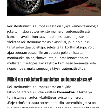
Rekisteritunnistus autopesulassa on nykyaikainen teknologia,
joka tunnistaa autosi rekisterinumeron automaattisesti
kameran avulla, kun saavut autopesulaan. Järjestelmä
yhdistää rekisterinumeron asiakastiliisi, jolloin sinun ei
tarvitse käyttää poletteja, seteleitä tai korttimaksuja. Voit
ajaa suoraan pesuun ilman autosta poistumista tai
monimutkaisia ohjelmavalintoja. Tämä innovaatio on
mullistanut autopesulan käyttökokemuksen tekemällä siitä
nopeampaa, mukavampaa ja täysin automatisoitua.
Mikä on rekisteritunnistus autopesulassa?
Rekisteritunnistus autopesulassa on älykäs
teknologiaratkaisu, joka käyttää
konenäköä
ja tekoälyä
tunnistamaan autosi yksilöllisen rekisterinumeron.
Järjestelmä perustuu korkealaatuisiin kameroihin, jotka on
sijoitettu strategisesti autopesulaan sisäänkäynnin yhteyteen.