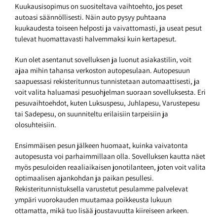
Kuukausisopimus on suositeltava vaihtoehto, jos peset
autoasi säännöllisesti. Näin auto pysyy puhtaana
kuukaudesta toiseen helposti ja vaivattomasti, ja useat pesut
tulevat huomattavasti halvemmaksi kuin kertapesut.
Kun olet asentanut sovelluksen ja luonut asiakastilin, voit
ajaa mihin tahansa verkoston autopesulaan. Autopesuun
saapuessasi rekisteritunnus tunnistetaan automaattisesti, ja
voit valita haluamasi pesuohjelman suoraan sovelluksesta. Eri
pesuvaihtoehdot, kuten Luksuspesu, Juhlapesu, Varustepesu
tai Sadepesu, on suunniteltu erilaisiin tarpeisiin ja
olosuhteisiin.
Ensimmäisen pesun jälkeen huomaat, kuinka vaivatonta
autopesusta voi parhaimmillaan olla. Sovelluksen kautta näet
myös pesuloiden reaaliaikaisen jonotilanteen, joten voit valita
optimaalisen ajankohdan ja paikan pesullesi.
Rekisteritunnistuksella varustetut pesulamme palvelevat
ympäri vuorokauden muutamaa poikkeusta lukuun
ottamatta, mikä tuo lisää joustavuutta kiireiseen arkeen.