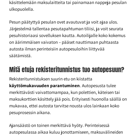
käsittelemään maksulaitteita tai painamaan nappeja pesulan
ulkopuolella.
Pesun päätyttyä pesulan ovet avautuvat ja voit ajaa ulos.
Järjestelmä tallentaa pesutapahtuman tiliisi, ja voit seurata
pesuhistoriaasi sovelluksen kautta. Autoilijalle koko kokemus
on äärimmäisen vaivaton – pääset nauttimaan puhtaasta
autosta ilman perinteisiin autopesuloihin liittyvää
säätämistä.
Mitä etuja rekisteritunnistus tuo autopesuun?
Rekisteritunnistuksen suurin etu on kiistatta
käyttömukavuuden parantuminen
. Autopesusta tulee
merkittävästi vaivattomampaa, kun polettien, käteisen tai
maksukorttien käsittely jää pois. Erityisesti huonolla säällä on
mukavaa, ettei autosta tarvitse nousta ulos lainkaan koko
pesuprosessin aikana.
Ajansäästö on toinen merkittävä hyöty. Perinteisessä
autopesulassa aikaa kuluu jonottamiseen, maksuvälineiden