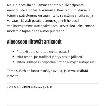
Me Juhlapesulla haluamme tarjota sinulle helpointa
mahdollista autopesukokemusta. Rekisteritunnistuksella
toimiva palvelumme on suunniteltu säästämään aikaasi ja
vaivaasi. Löydät pesuloidemme sijainnit helposti
verkkosivujemme karttapalvelusta
. Tervetuloa kokeilemaan
modernia tapaa pitää autosi puhtaana!
Aiheeseen liittyvät artikkelit
Pitääkö auto sulattaa ennen pesua?
Mitä tehdä, jos tuulilasi jäätyy pesun jälkeen?
Miten Juhlapesu helpottaa firman autojen autopesua?
Tämä sisältö on luotu tekoälyn avulla, ja se voi sisältää
virheitä.
Juhlapesu
|
2 lokakuun, 2025
|
Vinkit