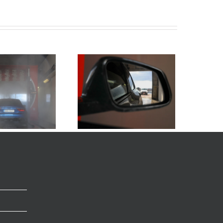
tä kannattaa huomioida,
n valitsee pesuohjelman
pakettiautolle?