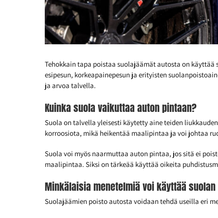
Tehokkain tapa poistaa suolajäämät autosta on käyttää sä
esipesun, korkeapainepesun ja erityisten suolanpoistoai
ja arvoa talvella.
Kuinka suola vaikuttaa auton pintaan?
Suola on talvella yleisesti käytetty aine teiden liukkaude
korroosiota, mikä heikentää maalipintaa ja voi johtaa r
Suola voi myös naarmuttaa auton pintaa, jos sitä ei pois
maalipintaa. Siksi on tärkeää käyttää oikeita puhdistusm
Minkälaisia menetelmiä voi käyttää suolan
Suolajäämien poisto autosta voidaan tehdä useilla eri m