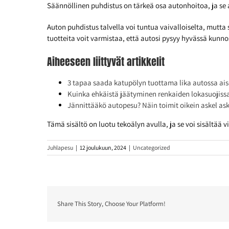
Säännöllinen puhdistus on tärkeä osa autonhoitoa, ja se
Auton puhdistus talvella voi tuntua vaivalloiselta, mutt
tuotteita voit varmistaa, että autosi pysyy hyvässä kunn
Aiheeseen liittyvät artikkelit
3 tapaa saada katupölyn tuottama lika autossa ais
Kuinka ehkäistä jäätyminen renkaiden lokasuojiss
Jännittääkö autopesu? Näin toimit oikein askel ask
Tämä sisältö on luotu tekoälyn avulla, ja se voi sisältää vi
Juhlapesu
|
12 joulukuun, 2024
|
Uncategorized
Share This Story, Choose Your Platform!