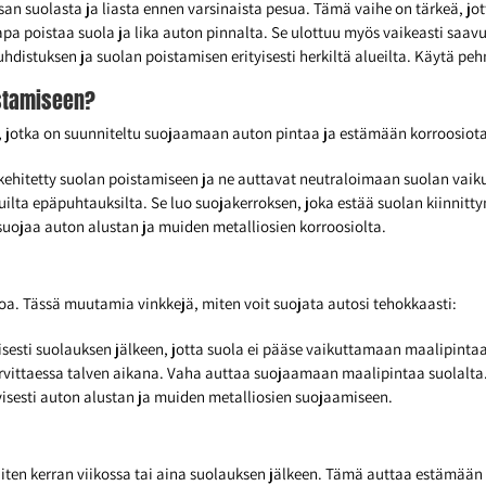
n suolasta ja liasta ennen varsinaista pesua. Tämä vaihe on tärkeä, jo
 poistaa suola ja lika auton pinnalta. Se ulottuu myös vaikeasti saavut
stuksen ja suolan poistamisen erityisesti herkiltä alueilta. Käytä pehm
istamiseen?
a, jotka on suunniteltu suojaamaan auton pintaa ja estämään korroosiota
 kehitetty suolan poistamiseen ja ne auttavat neutraloimaan suolan vaik
ilta epäpuhtauksilta. Se luo suojakerroksen, joka estää suolan kiinnitt
uojaa auton alustan ja muiden metalliosien korroosiolta.
oa. Tässä muutamia vinkkejä, miten voit suojata autosi tehokkaasti:
yisesti suolauksen jälkeen, jotta suola ei pääse vaikuttamaan maalipinta
rvittaessa talven aikana. Vaha auttaa suojaamaan maalipintaa suolalta
yisesti auton alustan ja muiden metalliosien suojaamiseen.
luiten kerran viikossa tai aina suolauksen jälkeen. Tämä auttaa estämään