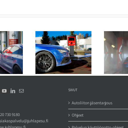
sein auto kannattaa
Mi
Kuinka suojata autoa
eväällä katupölyn
ku
katupölyltä pesun jälkeen?
takia?
SIVUT
Autoliiton jäsentarjous
20 730 9180
Ohjeet
siakaspalvelu@juhlapesu.fi
w.juhlapesu.fi
Palvelun käyttöönotto-ohjeet