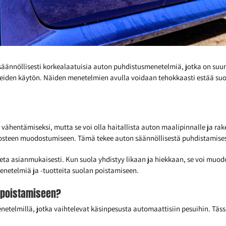
ännöllisesti korkealaatuisia auton puhdistusmenetelmiä, jotka on suunn
neiden käytön. Näiden menetelmien avulla voidaan tehokkaasti estää su
n vähentämiseksi, mutta se voi olla haitallista auton maalipinnalle ja rak
uosteen muodostumiseen. Tämä tekee auton säännöllisestä puhdistamisesta
teta asianmukaisesti. Kun suola yhdistyy likaan ja hiekkaan, se voi mu
enetelmiä ja -tuotteita suolan poistamiseen.
 poistamiseen?
enetelmillä, jotka vaihtelevat käsinpesusta automaattisiin pesuihin. T