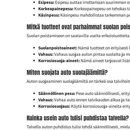
Esipesu:
Esipesu auttaa irrottamaan suurimman osa
Korkeapainepesu:
Korkeapainepesu on tehokas tapa
Käsinpesu:
Käsinpesu mahdollistaa tarkemman puhdi
Mitkä tuotteet ovat parhaimmat suolan po
Suolan poistamiseen on saatavilla useita erikoistuotteit
Suolanpoistoaineet:
Nämä tuotteet on erityisesti
Vahaus:
Vahaus suojaa auton pintaa suolalta ja mu
Korrosiosuoja-aineet:
Nämä aineet tarjoavat lisäs
Miten suojata auto suolajäämiltä?
Auton suojaaminen suolajäämiltä on tärkeä osa talvihoit
Säännöllinen pesu:
Pese auto säännöllisesti, erit
Vahaus:
Vahaa auto ennen talvikauden alkua ja ta
Korrosiosuojaus:
Käytä korrosiosuoja-aineita erit
Kuinka usein auto tulisi puhdistaa talvella?
Talvella auton puhdistus tulisi tehdä säännöllisesti, mie