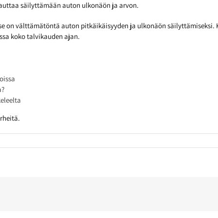
 auttaa säilyttämään auton ulkonäön ja arvon.
a se on välttämätöntä auton pitkäikäisyyden ja ulkonäön säilyttämiseksi
ossa koko talvikauden ajan.
oissa
a?
eleelta
rheitä.