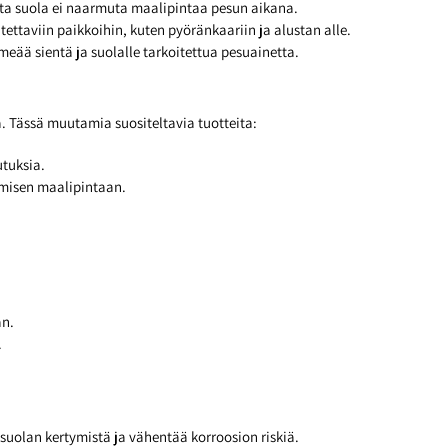
tta suola ei naarmuta maalipintaa pesun aikana.
ettaviin paikkoihin, kuten pyöränkaariin ja alustan alle.
eää sientä ja suolalle tarkoitettua pesuainetta.
. Tässä muutamia suositeltavia tuotteita:
utuksia.
ymisen maalipintaan.
an.
.
 suolan kertymistä ja vähentää korroosion riskiä.