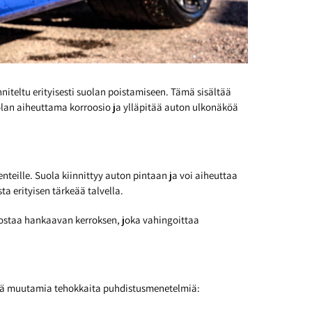
iteltu erityisesti suolan poistamiseen. Tämä sisältää
olan aiheuttama korroosio ja ylläpitää auton ulkonäköä
enteille. Suola kiinnittyy auton pintaan ja voi aiheuttaa
 erityisen tärkeää talvella.
odostaa hankaavan kerroksen, joka vahingoittaa
ässä muutamia tehokkaita puhdistusmenetelmiä: