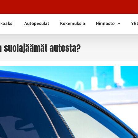
kkaaksi
Autopesulat
Kokemuksia
Hinnasto
Yht
a suolajäämät autosta?