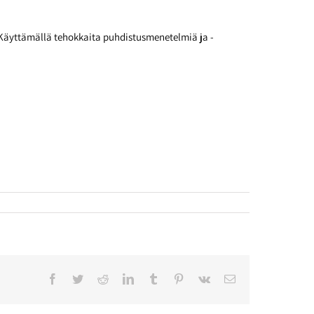
. Käyttämällä tehokkaita puhdistusmenetelmiä ja -
Facebook
Twitter
Reddit
LinkedIn
Tumblr
Pinterest
Vk
Sähköposti