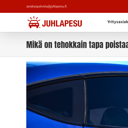
Skip
asiakaspalvelu@juhlapesu.fi
to
content
Yritysasia
Mikä on tehokkain tapa poista
Katso
kuvaa
isompana