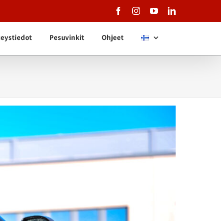
Facebook
Instagram
YouTube
LinkedIn
eystiedot
Pesuvinkit
Ohjeet