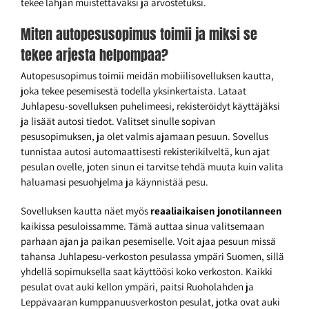
tekee lahjan muistettavaksi ja arvostetuksi.
Miten autopesusopimus toimii ja miksi se
tekee arjesta helpompaa?
Autopesusopimus toimii meidän mobiilisovelluksen kautta,
joka tekee pesemisestä todella yksinkertaista. Lataat
Juhlapesu-sovelluksen puhelimeesi, rekisteröidyt käyttäjäksi
ja lisäät autosi tiedot. Valitset sinulle sopivan
pesusopimuksen, ja olet valmis ajamaan pesuun. Sovellus
tunnistaa autosi automaattisesti rekisterikilveltä, kun ajat
pesulan ovelle, joten sinun ei tarvitse tehdä muuta kuin valita
haluamasi pesuohjelma ja käynnistää pesu.
Sovelluksen kautta näet myös
reaaliaikaisen jonotilanneen
kaikissa pesuloissamme. Tämä auttaa sinua valitsemaan
parhaan ajan ja paikan pesemiselle. Voit ajaa pesuun missä
tahansa Juhlapesu-verkoston pesulassa ympäri Suomen, sillä
yhdellä sopimuksella saat käyttöösi koko verkoston. Kaikki
pesulat ovat auki kellon ympäri, paitsi Ruoholahden ja
Leppävaaran kumppanuusverkoston pesulat, jotka ovat auki