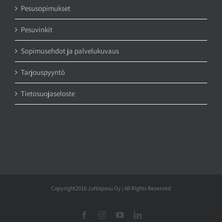
Pesusopimukset
Pesuvinkit
Sopimusehdot ja palvelukuvaus
Tarjouspyyntö
Tietosuojaseloste
Copyright2016 Juhlapesu Oy | All Rights Reserved
Facebook
Instagram
YouTube
LinkedIn