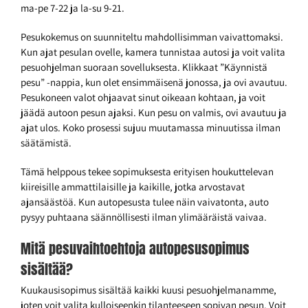
ma-pe 7-22 ja la-su 9-21.
Pesukokemus on suunniteltu mahdollisimman vaivattomaksi.
Kun ajat pesulan ovelle, kamera tunnistaa autosi ja voit valita
pesuohjelman suoraan sovelluksesta. Klikkaat ”Käynnistä
pesu” -nappia, kun olet ensimmäisenä jonossa, ja ovi avautuu.
Pesukoneen valot ohjaavat sinut oikeaan kohtaan, ja voit
jäädä autoon pesun ajaksi. Kun pesu on valmis, ovi avautuu ja
ajat ulos. Koko prosessi sujuu muutamassa minuutissa ilman
säätämistä.
Tämä helppous tekee sopimuksesta erityisen houkuttelevan
kiireisille ammattilaisille ja kaikille, jotka arvostavat
ajansäästöä. Kun autopesusta tulee näin vaivatonta, auto
pysyy puhtaana säännöllisesti ilman ylimääräistä vaivaa.
Mitä pesuvaihtoehtoja autopesusopimus
sisältää?
Kuukausisopimus sisältää kaikki kuusi pesuohjelmanamme,
joten voit valita kulloiseenkin tilanteeseen sopivan pesun. Voit