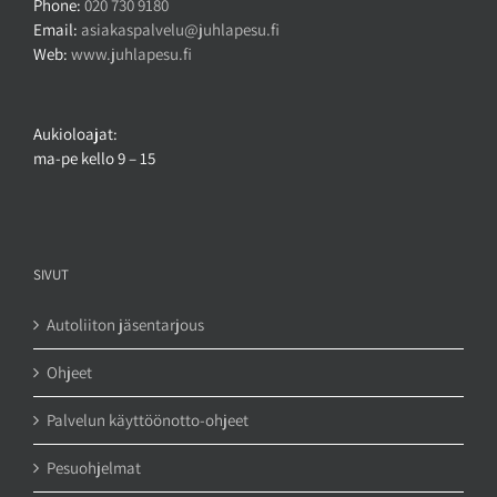
Phone:
020 730 9180
Email:
asiakaspalvelu@juhlapesu.fi
Web:
www.juhlapesu.fi
Aukioloajat:
ma-pe kello 9 – 15
SIVUT
Autoliiton jäsentarjous
Ohjeet
Palvelun käyttöönotto-ohjeet
Pesuohjelmat