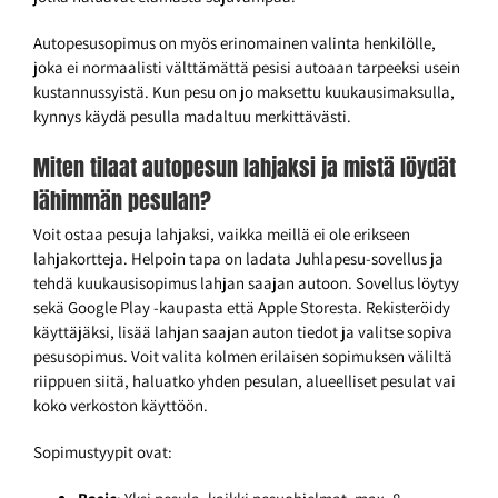
Autopesusopimus on myös erinomainen valinta henkilölle,
joka ei normaalisti välttämättä pesisi autoaan tarpeeksi usein
kustannussyistä. Kun pesu on jo maksettu kuukausimaksulla,
kynnys käydä pesulla madaltuu merkittävästi.
Miten tilaat autopesun lahjaksi ja mistä löydät
lähimmän pesulan?
Voit ostaa pesuja lahjaksi, vaikka meillä ei ole erikseen
lahjakortteja. Helpoin tapa on ladata Juhlapesu-sovellus ja
tehdä kuukausisopimus lahjan saajan autoon. Sovellus löytyy
sekä Google Play -kaupasta että Apple Storesta. Rekisteröidy
käyttäjäksi, lisää lahjan saajan auton tiedot ja valitse sopiva
pesusopimus. Voit valita kolmen erilaisen sopimuksen väliltä
riippuen siitä, haluatko yhden pesulan, alueelliset pesulat vai
koko verkoston käyttöön.
Sopimustyypit ovat: