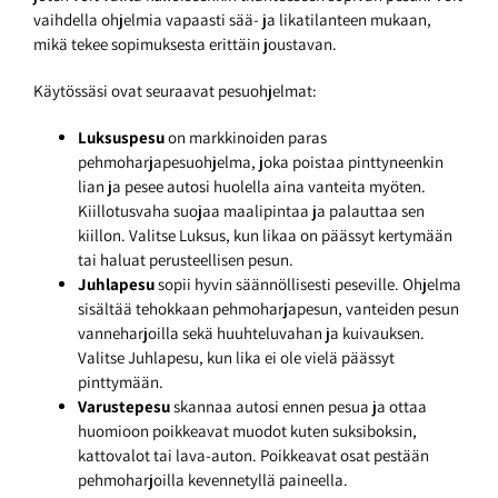
vaihdella ohjelmia vapaasti sää- ja likatilanteen mukaan,
mikä tekee sopimuksesta erittäin joustavan.
Käytössäsi ovat seuraavat pesuohjelmat:
Luksuspesu
on markkinoiden paras
pehmoharjapesuohjelma, joka poistaa pinttyneenkin
lian ja pesee autosi huolella aina vanteita myöten.
Kiillotusvaha suojaa maalipintaa ja palauttaa sen
kiillon. Valitse Luksus, kun likaa on päässyt kertymään
tai haluat perusteellisen pesun.
Juhlapesu
sopii hyvin säännöllisesti peseville. Ohjelma
sisältää tehokkaan pehmoharjapesun, vanteiden pesun
vanneharjoilla sekä huuhteluvahan ja kuivauksen.
Valitse Juhlapesu, kun lika ei ole vielä päässyt
pinttymään.
Varustepesu
skannaa autosi ennen pesua ja ottaa
huomioon poikkeavat muodot kuten suksiboksin,
kattovalot tai lava-auton. Poikkeavat osat pestään
pehmoharjoilla kevennetyllä paineella.