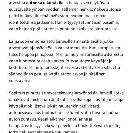
arvostaa
autonsa ulkonäköä
ja haluaa sen näyttävän
edustavalta ympäri vuoden. Tällainen henkilö näkee autonsa
paitsi kulkuvälineenä myös statussymbolina ja oman
identiteettinsä jatkeena. Hän ei tyydy satunnaisiin pesuihin,
vaan haluaa pitää autonsa puhtaana kaikissa olosuhteissa.
Lahja sopii erinomaisesti kiireisille ammattilaisille, jotka
arvostavat ajansäästöä ja vaivattomuutta. Kun autopesusta
tulee helppoa ja nopeaa, se ei tunnu ylimääräiseltä askareelta
vaan luontevalta osalta arkea. Yritysautojen käyttäjät ja
laatutietoiset autonomistajat arvostavat erityisesti sitä, että
säännöllinen pesu säilyttää auton arvon ja pitää sen
edustavana.
Sopimus puhuttelee myös teknologiamyönteisiä ihmisiä, jotka
omaksuvat mielellään digitaalisia ratkaisuja. Jos lahjan saaja
käyttää mobiilisovelluksia muutenkin aktiivisesti,
autopesusovellus tuntuu hänelle luontevalta tavalta hoitaa
auton puhtaus. Reaaliaikainen jonotilanne ja
helppokäyttöisyys tekevät palvelusta houkuttelevan kaikille,
jotka haluavat elämästä sujuvampaa.