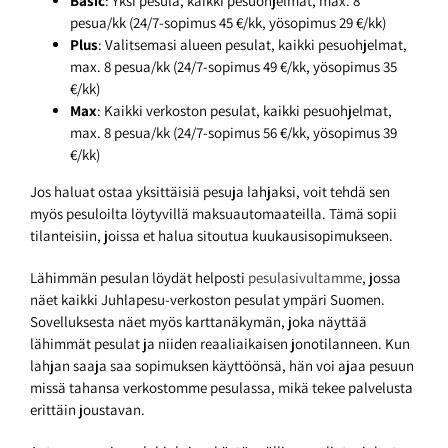
Basic
: Yksi pesula, kaikki pesuohjelmat, max. 8
pesua/kk (24/7-sopimus 45 €/kk, yösopimus 29 €/kk)
Plus
: Valitsemasi alueen pesulat, kaikki pesuohjelmat,
max. 8 pesua/kk (24/7-sopimus 49 €/kk, yösopimus 35
€/kk)
Max
: Kaikki verkoston pesulat, kaikki pesuohjelmat,
max. 8 pesua/kk (24/7-sopimus 56 €/kk, yösopimus 39
€/kk)
Jos haluat ostaa yksittäisiä pesuja lahjaksi, voit tehdä sen
myös pesuloilta löytyvillä maksuautomaateilla. Tämä sopii
tilanteisiin, joissa et halua sitoutua kuukausisopimukseen.
Lähimmän pesulan löydät helposti
pesulasivultamme
, jossa
näet kaikki Juhlapesu-verkoston pesulat ympäri Suomen.
Sovelluksesta näet myös karttanäkymän, joka näyttää
lähimmät pesulat ja niiden reaaliaikaisen jonotilanneen. Kun
lahjan saaja saa sopimuksen käyttöönsä, hän voi ajaa pesuun
missä tahansa verkostomme pesulassa, mikä tekee palvelusta
erittäin joustavan.