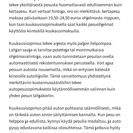
tekee yksittäisestä pesusta huomattavasti edullisemman kuin
kertapesu. Kun vertaat hintoja, ero on merkittävä: kertapesu
maksaa päiväaikaan 19,50–24,50 euroa ohjelmasta riippuen,
kun taas kuukausisopimuksella saat kaikki pesuohjelmat
käyttöösi kiinteällä kuukausimaksulla.
Kuukausisopimus tekee arjesta myös paljon helpompaa.
Lahjan saaja ei tarvitse poletteja tai monimutkaisia
ohjelmavalintoja, vaan auto tunnistetaan pesulan ovella
automaattisesti rekisteritunnuksen perusteella. Voit ajaa
pesuun autosta nousematta, mikä on erityisen kätevää
kiireisille autoilijoille. Tämä vaivattomuus yhdistettynä
merkittäviin kustannussäästöihin tekee
autopesusopimuksesta käytännöllisemmän valinnan kuin
yhden pesun lahjakortin.
Kuukausisopimus pitää auton puhtaana säännöllisesti, mikä
on tärkeää auton arvon säilyttämisen kannalta. Kun pesu on
helppoa ja edullista, kynnys käydä pesulla madaltuu, ja auto
pysyy edustavana kaikissa olosuhteissa. Tämä jatkuva hyöty