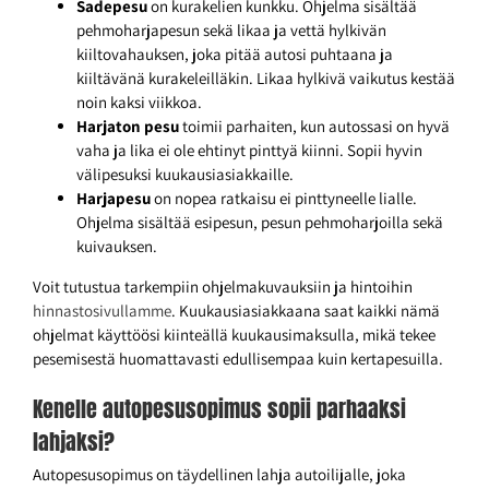
Sadepesu
on kurakelien kunkku. Ohjelma sisältää
pehmoharjapesun sekä likaa ja vettä hylkivän
kiiltovahauksen, joka pitää autosi puhtaana ja
kiiltävänä kurakeleilläkin. Likaa hylkivä vaikutus kestää
noin kaksi viikkoa.
Harjaton pesu
toimii parhaiten, kun autossasi on hyvä
vaha ja lika ei ole ehtinyt pinttyä kiinni. Sopii hyvin
välipesuksi kuukausiasiakkaille.
Harjapesu
on nopea ratkaisu ei pinttyneelle lialle.
Ohjelma sisältää esipesun, pesun pehmoharjoilla sekä
kuivauksen.
Voit tutustua tarkempiin ohjelmakuvauksiin ja hintoihin
hinnastosivullamme
. Kuukausiasiakkaana saat kaikki nämä
ohjelmat käyttöösi kiinteällä kuukausimaksulla, mikä tekee
pesemisestä huomattavasti edullisempaa kuin kertapesuilla.
Kenelle autopesusopimus sopii parhaaksi
lahjaksi?
Autopesusopimus on täydellinen lahja autoilijalle, joka