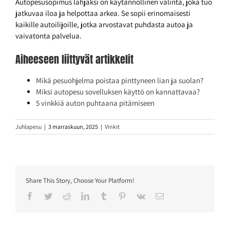
Autopesusopimus lahjaksi on käytännöllinen valinta, joka tuo
jatkuvaa iloa ja helpottaa arkea. Se sopii erinomaisesti
kaikille autoilijoille, jotka arvostavat puhdasta autoa ja
vaivatonta palvelua.
Aiheeseen liittyvät artikkelit
Mikä pesuohjelma poistaa pinttyneen lian ja suolan?
Miksi autopesu sovelluksen käyttö on kannattavaa?
5 vinkkiä auton puhtaana pitämiseen
Juhlapesu
|
3 marraskuun, 2025
|
Vinkit
Share This Story, Choose Your Platform!
Facebook
Twitter
Reddit
LinkedIn
Tumblr
Pinterest
Vk
Sähköposti