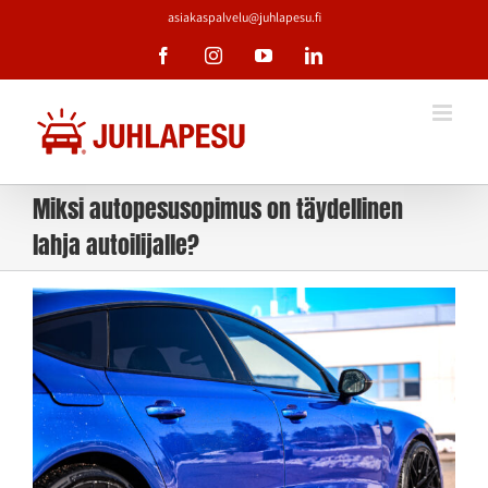
Skip
asiakaspalvelu@juhlapesu.fi
to
Facebook
Instagram
YouTube
LinkedIn
content
Miksi autopesusopimus on täydellinen
lahja autoilijalle?
Katso
kuvaa
isompana