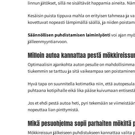
linnun jätökset, sillä ne sisältävät happamia aineita. Nä
Kesäisin puista tippuva mahla on erityisen tahmeaa ja va
kovettuvat nopeasti lämpimällä säällä, ja niiden poist
Säännöllisen puhdistamisen laiminlyönti
voi ajan myö
jälleenmyyntiarvoon.
Milloin autoa kannattaa pestä mökkireissu
Optimaalisin ajankohta auton pesulle on mahdollisimman 
tiukemmin se tarttuu ja sitä vaikeampaa sen poistamin
Hyvä tapa on suunnitella kotimatka niin, että autopesula
puhtaana kotipihalle eikä lika pääse kuivumaan entisest
Jos et ehdi pestä autoa heti, pyri tekemään se viimeistää
nopeuttaa lian pinttymistä.
Mikä pesuohjelma sopii parhaiten mökiltä 
Mökkireissun jälkeiseen puhdistukseen kannattaa valita p