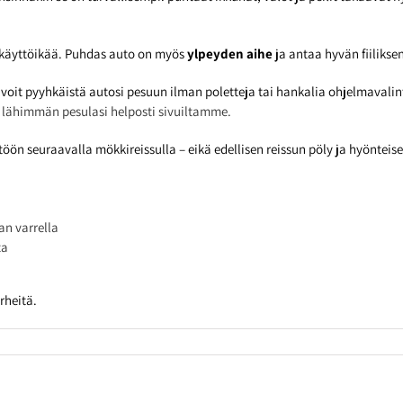
n käyttöikää. Puhdas auto on myös
ylpeyden aihe
ja antaa hyvän fiilikse
voit pyyhkäistä autosi pesuun ilman poletteja tai hankalia ohjelmaval
 lähimmän pesulasi helposti sivuiltamme.
n seuraavalla mökkireissulla – eikä edellisen reissun pöly ja hyönteise
n varrella
ta
rheitä.