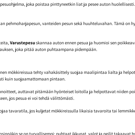
suohjelma, joka poistaa pinttyneetkin liat ja pesee auton huolellisesti
kaan pehmoharjapesun, vanteiden pesun sekä huuhteluvahan. Tämä on hyv
teita,
Varustepesu
skannaa auton ennen pesua ja huomioi sen poikkeava
vahauksen, joka pitää auton puhtaampana pidempään.
nen mökkireissua tehty vahakäsittely suojaa maalipintaa lialta ja he
osti kuin suojaamattomaan pintaan.
nnoitteet, auttavat pitämään hyönteiset loitolla ja helpottavat niiden po
een, jos pesua ei voi tehdä välittömästi.
aa tavaratila, jos kuljetat mökkireissulla likaisia tavaroita tai lemmikk
nsinnäkin se on turvallisempi: puhtaat ikkunat, valot ja peilit takaava