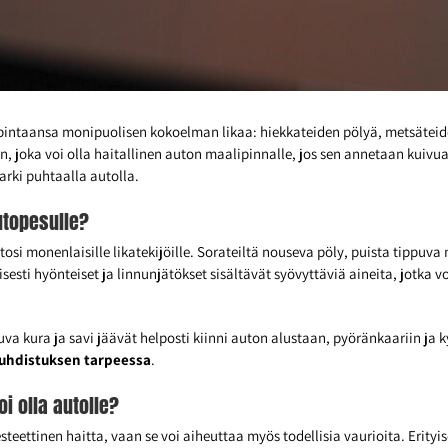
t pintaansa monipuolisen kokoelman likaa: hiekkateiden pölyä, metsätei
 joka voi olla haitallinen auton maalipinnalle, jos sen annetaan kuivu
arki puhtaalla autolla.
utopesulle?
osi monenlaisille likatekijöille. Sorateiltä nouseva pöly, puista tippu
yisesti hyönteiset ja linnunjätökset sisältävät syövyttäviä aineita, jotka
kuva kura ja savi jäävät helposti kiinni auton alustaan, pyöränkaariin ja
uhdistuksen tarpeessa
.
oi olla autolle?
steettinen haitta, vaan se voi aiheuttaa myös todellisia vaurioita. Erityi