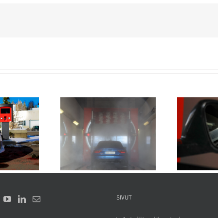
dät mustan auton
Autopesu ja sähköautot –
änä ympäri vuoden
mitä pitää huomioida
SIVUT