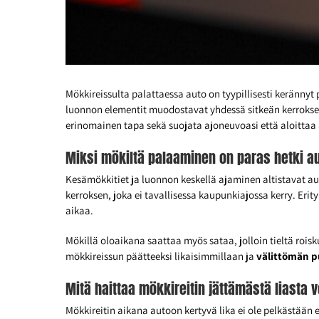
Mökkireissulta palattaessa auto on tyypillisesti keränny
luonnon elementit muodostavat yhdessä sitkeän kerroksen,
erinomainen tapa sekä suojata ajoneuvoasi että aloittaa 
Miksi mökiltä palaaminen on paras hetki a
Kesämökkitiet ja luonnon keskellä ajaminen altistavat aut
kerroksen, joka ei tavallisessa kaupunkiajossa kerry. Erit
aikaa.
Mökillä oloaikana saattaa myös sataa, jolloin tieltä rois
mökkireissun päätteeksi likaisimmillaan ja
välittömän p
Mitä haittaa mökkireitin jättämästä liasta v
Mökkireitin aikana autoon kertyvä lika ei ole pelkästään e