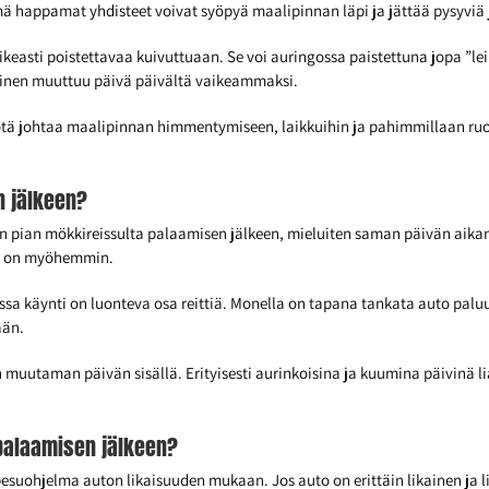
mä happamat yhdisteet voivat syöpyä maalipinnan läpi ja jättää pysyviä 
ikeasti poistettavaa kuivuttuaan. Se voi auringossa paistettuna jopa ”l
aminen muuttuu päivä päivältä vaikeammaksi.
tä johtaa maalipinnan himmentymiseen, laikkuihin ja pahimmillaan ru
n jälkeen?
pian mökkireissulta palaamisen jälkeen, mieluiten saman päivän aikana
en on myöhemmin.
ssa käynti on luonteva osa reittiä. Monella on tapana tankata auto paluu
ään.
n muutaman päivän sisällä. Erityisesti aurinkoisina ja kuumina päivinä 
palaamisen jälkeen?
esuohjelma auton likaisuuden mukaan. Jos auto on erittäin likainen ja li