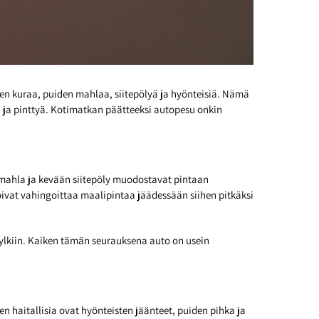
den kuraa, puiden mahlaa, siitepölyä ja hyönteisiä. Nämä
a ja pinttyä. Kotimatkan päätteeksi autopesu onkin
va mahla ja kevään siitepöly muodostavat pintaan
 voivat vahingoittaa maalipintaa jäädessään siihen pitkäksi
 kylkiin. Kaiken tämän seurauksena auto on usein
sen haitallisia ovat hyönteisten jäänteet, puiden pihka ja