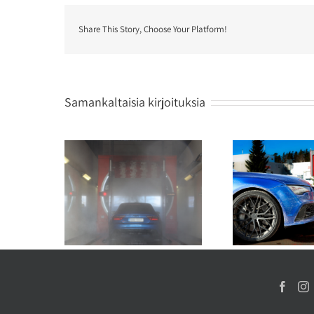
Share This Story, Choose Your Platform!
Samankaltaisia kirjoituksia
savun hajun
Autopesun vaikutus
Näin pi
sta
ajovalojen kirkkauteen
kiiltäv