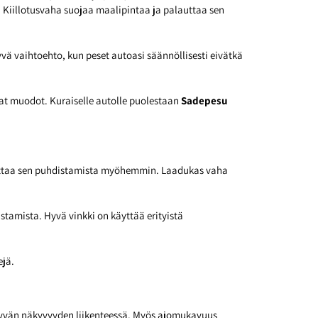
. Kiillotusvaha suojaa maalipintaa ja palauttaa sen
ä vaihtoehto, kun peset autoasi säännöllisesti eivätkä
t muodot. Kuraiselle autolle puolestaan
Sadepesu
lpottaa sen puhdistamista myöhemmin. Laadukas vaha
istamista. Hyvä vinkki on käyttää erityistä
ejä.
t hyvän näkyvyyden liikenteessä. Myös ajomukavuus