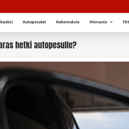
kkaaksi
Autopesulat
Kokemuksia
Hinnasto
Yht
aras hetki autopesulle?