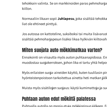
tehokkain valinta. Se on markkinoiden paras pehmoharjape
kiillon.
Normaaliin likaan sopii
Juhlapesu
, joka sisältää tehok
liat ole ehtineet pinttyä.
Jos autossa on kattoteline, suksiboksi tai muita lisävarus
sisältää pehmoharjapesun lisäksi likaa hylkivän kiilto
Miten suojata auto mökkimatkaa varten?
Ennakointi on viisautta myös auton puhtaanapidossa. En
muodostaa suojakerroksen, johon lika ei tartu yhtä help
Myös erilaisten suoja-aineiden käyttö, kuten tuulilasin pi
hyönteistenpoistoon tarkoitettua ainetta heti matkan jälk
Muista myös sisätilojen suojaus: käytä kumimattoja ja suoj
Puhtaan auton edut mökiltä palatessa
Puhtaalla autolla on monia etuja mökkireissun jälkeen. E