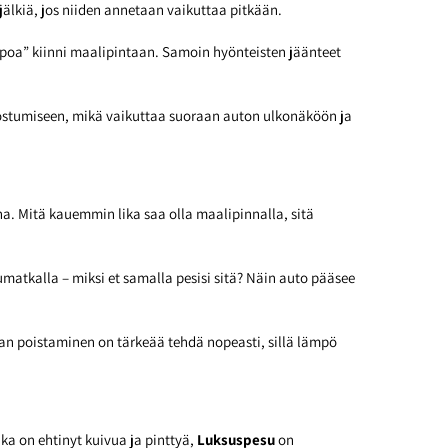
jälkiä, jos niiden annetaan vaikuttaa pitkään.
eipoa” kiinni maalipintaan. Samoin hyönteisten jäänteet
ostumiseen, mikä vaikuttaa suoraan auton ulkonäköön ja
. Mitä kauemmin lika saa olla maalipinnalla, sitä
matkalla – miksi et samalla pesisi sitä? Näin auto pääsee
lian poistaminen on tärkeää tehdä nopeasti, sillä lämpö
ka on ehtinyt kuivua ja pinttyä,
Luksuspesu
on