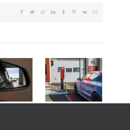
Facebook
Twitter
Reddit
LinkedIn
Tumblr
Pinterest
Vk
Sähköposti
Näin vältät vedenjäljet
autossa pesun jälkeen