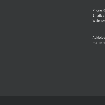
Phone:
0
Email:
a
Web:
ww
Aukioloa
ma-pe ke