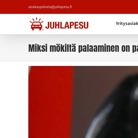
Skip
asiakaspalvelu@juhlapesu.fi
to
content
Yritysasia
Miksi mökiltä palaaminen on p
Katso
kuvaa
isompana