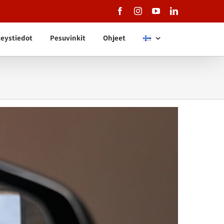
Facebook
Instagram
YouTube
LinkedIn
eystiedot
Pesuvinkit
Ohjeet