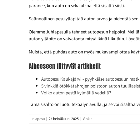
paranee, kun auto on sekä ulkoa että sisältä siisti.
Säännöllinen pesu ylläpitää auton arvoa ja pidentää se
Olemme Juhlapesulla tehneet autopesun helpoksi. Meillä 
auton ylläpito on vaivatonta missä ikinä liikutkin.
Löydät
Muista, että puhdas auto on myös mukavampi ottaa käyttöö
Aiheeseen liittyvät artikkelit
Autopesu Kaukajärvi - pyyhkäise autopesuun matka
5 vinkkiä ötökkätahrojen poistoon auton tuulilasis
Voiko auton pestä kylmällä vedellä?
Tämä sisältö on luotu tekoälyn avulla, ja se voi sisältää vi
Juhlapesu
|
24 heinäkuun, 2025
|
Vinkit