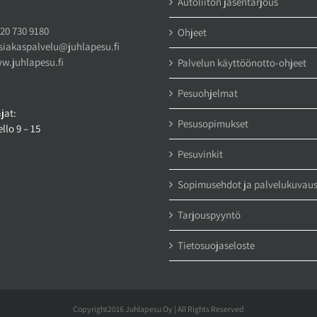
Autoliiton jäsentarjous
20 730 9180
Ohjeet
siakaspalvelu@juhlapesu.fi
w.juhlapesu.fi
Palvelun käyttöönotto-ohjeet
Pesuohjelmat
jat:
Pesusopimukset
llo 9 – 15
Pesuvinkit
Sopimusehdot ja palvelukuvau
Tarjouspyyntö
Tietosuojaseloste
Copyright2016 Juhlapesu Oy | All Rights Reserved