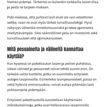
hieman pidempi. Tärkeintä on kuitenkin tarkkailla lasien tilaa
ja pestä ne tarpeen mukaan.
Pidä mielessä, että puhtaat lasit eivät ole vain esteettinen
seikka, vaan ne ovat myös tärkeä turvallisuustekijä. Hyvä
näkyvyys vähentää onnettomuusriskiä ja tekee ajamisesta
miellyttävämpää. Siksi säännöllinen pesu on investointi sekä
turvallisuuteen että ajomukavuuteen.
Mitä pesuaineita ja välineitä kannattaa
käyttää?
Kun kyseessä on pakettiauton lasien ja peilien puhdistus,
oikeat välineet ja pesuaineet voivat tehdä suuren eron. On
tärkeää valita tuotteita, jotka on suunniteltu erityisesti
autojen lasipinnoille. Esimerkiksi lasinpesunesteet, joissa on
vettä hylkiviä ominaisuuksia, voivat auttaa pitämään lasit
puhtaampina pidempään.
Erityisesti pakettiautoille suositellaan käyttämään
mikrokuituliinoja, jotka ovat hellävaraisia lasipinnoille