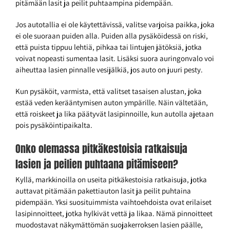
pitämään lasit ja peilit puhtaampina pidempään.
Jos autotallia ei ole käytettävissä, valitse varjoisa paikka, joka
ei ole suoraan puiden alla. Puiden alla pysäköidessä on riski,
että puista tippuu lehtiä, pihkaa tai lintujen jätöksiä, jotka
voivat nopeasti sumentaa lasit. Lisäksi suora auringonvalo voi
aiheuttaa lasien pinnalle vesijälkiä, jos auto on juuri pesty.
Kun pysäköit, varmista, että valitset tasaisen alustan, joka
estää veden kerääntymisen auton ympärille. Näin vältetään,
että roiskeet ja lika päätyvät lasipinnoille, kun autolla ajetaan
pois pysäköintipaikalta.
Onko olemassa pitkäkestoisia ratkaisuja
lasien ja peilien puhtaana pitämiseen?
Kyllä, markkinoilla on useita pitkäkestoisia ratkaisuja, jotka
auttavat pitämään pakettiauton lasit ja peilit puhtaina
pidempään. Yksi suosituimmista vaihtoehdoista ovat erilaiset
lasipinnoitteet, jotka hylkivät vettä ja likaa. Nämä pinnoitteet
muodostavat näkymättömän suojakerroksen lasien päälle,