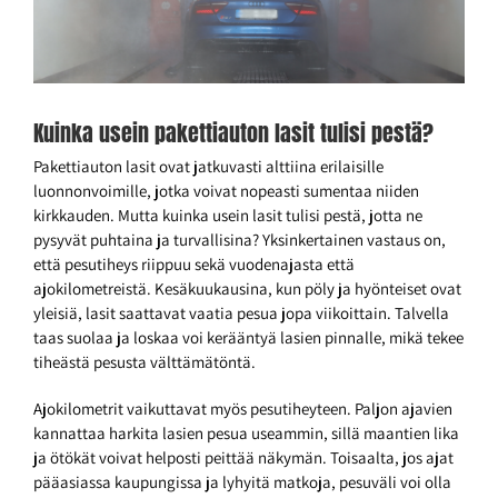
Kuinka usein pakettiauton lasit tulisi pestä?
Pakettiauton lasit ovat jatkuvasti alttiina erilaisille
luonnonvoimille, jotka voivat nopeasti sumentaa niiden
kirkkauden. Mutta kuinka usein lasit tulisi pestä, jotta ne
pysyvät puhtaina ja turvallisina? Yksinkertainen vastaus on,
että pesutiheys riippuu sekä vuodenajasta että
ajokilometreistä. Kesäkuukausina, kun pöly ja hyönteiset ovat
yleisiä, lasit saattavat vaatia pesua jopa viikoittain. Talvella
taas suolaa ja loskaa voi kerääntyä lasien pinnalle, mikä tekee
tiheästä pesusta välttämätöntä.
Ajokilometrit vaikuttavat myös pesutiheyteen. Paljon ajavien
kannattaa harkita lasien pesua useammin, sillä maantien lika
ja ötökät voivat helposti peittää näkymän. Toisaalta, jos ajat
pääasiassa kaupungissa ja lyhyitä matkoja, pesuväli voi olla