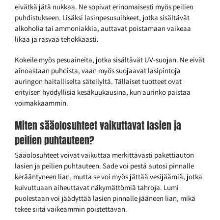
eivätkä jätä nukkaa. Ne sopivat erinomaisesti myös peilien
puhdistukseen. Lisäksi lasinpesusuihkeet, jotka sisältävät
alkoholia tai ammoniakkia, auttavat poistamaan vaikeaa
likaa ja rasvaa tehokkaasti.
Kokeile myös pesuaineita, jotka sisältävät UV-suojan. Ne eivät
ainoastaan puhdista, vaan myös suojaavat lasipintoja
auringon haitalliselta säteilyltä. Tällaiset tuotteet ovat
erityisen hyödyllisiä kesäkuukausina, kun aurinko paistaa
voimakkaammin.
Miten sääolosuhteet vaikuttavat lasien ja
peilien puhtauteen?
Sääolosuhteet voivat vaikuttaa merkittävästi pakettiauton
lasien ja peilien puhtauteen. Sade voi pestä autosi pinnalle
kerääntyneen lian, mutta se voi myös jättää vesijäämiä, jotka
kuivuttuaan aiheuttavat näkymättömiä tahroja. Lumi
puolestaan voi jäädyttää lasien pinnalle jääneen lian, mikä
tekee siitä vaikeammin poistettavan.