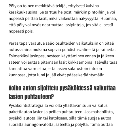
Pöly on toinen merkittävä tekijä, erityisesti kuivina
kesäkuukausina. Se tarttuu helposti märkiin pintoihin ja voi
nopeasti peittää lasit, mikä vaikeuttaa näkyvyyttä. Huomaa,
että pöly voi myös naarmuttaa lasipintoja, jos sitä ei pestä
nopeasti pois.
Paras tapa varautua sääolosuhteiden vaikutuksiin on pitää
autossa aina mukana sopivia puhdistusvälineitä ja -aineita.
Esimerkiksi lasinpesunesteen käyttäminen ennen ja jälkeen
sateen voi auttaa pitämään lasit kirkkaampina. Talvella taas
kannattaa varmistaa, että lasien sulatustoiminto on
kunnossa, jotta lumi ja jää eivät pääse kerääntymään.
Voiko auton sijoittelu pysäköidessä vaikuttaa
lasien puhtauteen?
Pysäköintistrategialla voi olla yllättävän suuri vaikutus
pakettiauton lasien ja peilien puhtauteen. Jos mahdollista,
pysäköi autotalliin tai katokseen, sillä tämä suojaa autoa
suoralta auringonvalolta, sateelta ja pölyltä. Tämä auttaa