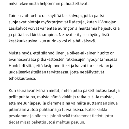
mikä tekee niistä helpommin puhdistettavat.
Toinen vaihtoehto on käyttää lasikalvoja, jotka paitsi
suojaavat pintoja myös tarjoavat lisäetuja, kuten UV-suojan.
Lasikalvot voivat vähentää auringon aiheuttamia heijastuksia
ja pitää lasit kirkkaampina. Ne ovat erityisen hyödyllisiä
kesäkuukausina, kun aurinko voi olla häikäisevä.
Muista myös, että säännöllinen ja oikea-aikainen huolto on
avainasemassa pitkäkestoisten ratkaisujen hyödyntämisessä.
Huolehdi siitä, että lasipinnoitteet ja kalvot tarkistetaan ja
uudelleenkäsitellään tarvittaessa, jotta ne säilyttävät
tehokkuutensa.
Kun seuraavan kerran mietit, miten pitää pakettiautosi lasit ja
peilit puhtaina, muista nämä vinkit ja ratkaisut. Ja muista,
että me Juhlapesulla olemme aina valmiita auttamaan sinua
pitämään autosi puhtaana ja turvallisena.
Katso kaikki
pesulamme ja niiden sijainnit sekä tarkemmat tiedot, jotta
tiedät missä pakettiautosi mahtuu pesuun.