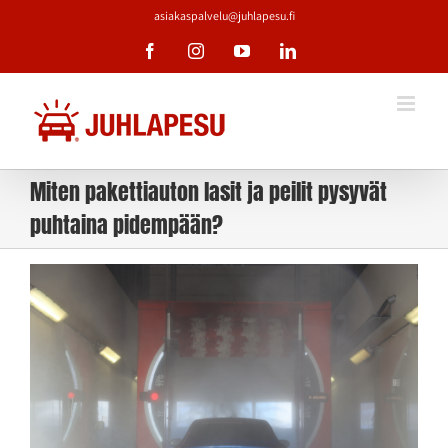
Skip
asiakaspalvelu@juhlapesu.fi
to
Facebook
Instagram
YouTube
LinkedIn
content
Miten pakettiauton lasit ja peilit pysyvät
puhtaina pidempään?
Katso
kuvaa
isompana