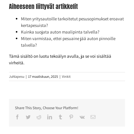
Aiheeseen liittyvät artikkelit
Miten yritysautoille tarkoitetut pesusopimukset eroavat
kertapesuista?
Kuinka suojata auton maalipinta talvella?
Miten varmistaa, ettei pesuaine jää auton pinnoille
talvella?
Tämä sisältö on luotu tekoälyn avulla, ja se voi sisältää
virheitä.
Juhlapesu
|
17 maaliskuun, 2025
|
Vinkit
Share This Story, Choose Your Platform!
Facebook
Twitter
Reddit
LinkedIn
Tumblr
Pinterest
Vk
Sähköposti