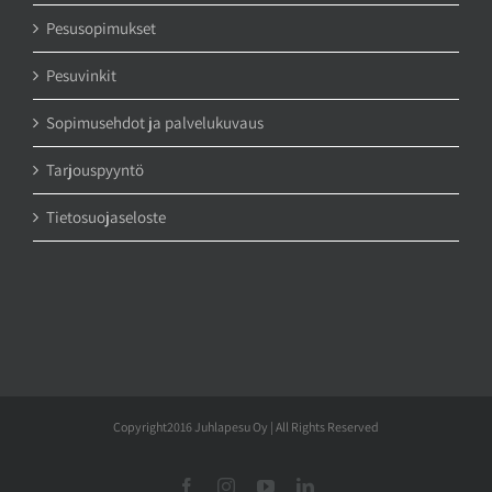
Pesusopimukset
Pesuvinkit
Sopimusehdot ja palvelukuvaus
Tarjouspyyntö
Tietosuojaseloste
Copyright2016 Juhlapesu Oy | All Rights Reserved
Facebook
Instagram
YouTube
LinkedIn