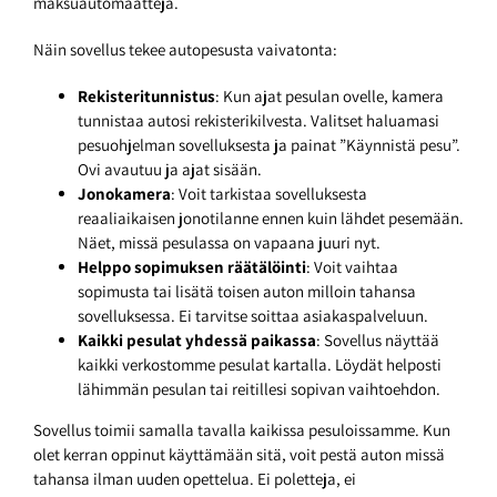
maksuautomaatteja.
Näin sovellus tekee autopesusta vaivatonta:
Rekisteritunnistus
: Kun ajat pesulan ovelle, kamera
tunnistaa autosi rekisterikilvesta. Valitset haluamasi
pesuohjelman sovelluksesta ja painat ”Käynnistä pesu”.
Ovi avautuu ja ajat sisään.
Jonokamera
: Voit tarkistaa sovelluksesta
reaaliaikaisen jonotilanne ennen kuin lähdet pesemään.
Näet, missä pesulassa on vapaana juuri nyt.
Helppo sopimuksen räätälöinti
: Voit vaihtaa
sopimusta tai lisätä toisen auton milloin tahansa
sovelluksessa. Ei tarvitse soittaa asiakaspalveluun.
Kaikki pesulat yhdessä paikassa
: Sovellus näyttää
kaikki verkostomme pesulat kartalla. Löydät helposti
lähimmän pesulan tai reitillesi sopivan vaihtoehdon.
Sovellus toimii samalla tavalla kaikissa pesuloissamme. Kun
olet kerran oppinut käyttämään sitä, voit pestä auton missä
tahansa ilman uuden opettelua. Ei poletteja, ei