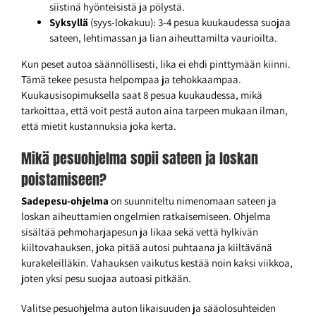
siistinä hyönteisistä ja pölystä.
Syksyllä
(syys-lokakuu): 3-4 pesua kuukaudessa suojaa
sateen, lehtimassan ja lian aiheuttamilta vaurioilta.
Kun peset autoa säännöllisesti, lika ei ehdi pinttymään kiinni.
Tämä tekee pesusta helpompaa ja tehokkaampaa.
Kuukausisopimuksella saat 8 pesua kuukaudessa, mikä
tarkoittaa, että voit pestä auton aina tarpeen mukaan ilman,
että mietit kustannuksia joka kerta.
Mikä pesuohjelma sopii sateen ja loskan
poistamiseen?
Sadepesu-ohjelma
on suunniteltu nimenomaan sateen ja
loskan aiheuttamien ongelmien ratkaisemiseen. Ohjelma
sisältää pehmoharjapesun ja likaa sekä vettä hylkivän
kiiltovahauksen, joka pitää autosi puhtaana ja kiiltävänä
kurakeleilläkin. Vahauksen vaikutus kestää noin kaksi viikkoa,
joten yksi pesu suojaa autoasi pitkään.
Valitse pesuohjelma auton likaisuuden ja sääolosuhteiden