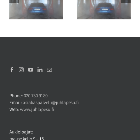
Näin poistat savun hajun
Autopesun vaikutus
sä
autosta
ajovalojen kirkkauteen
Phone:
020 730 9180
Email:
asiakaspalvelu@juhlapesu.fi
Web:
www.juhlapesu.fi
Aukioloajat:
ma-pe kello 9 – 15