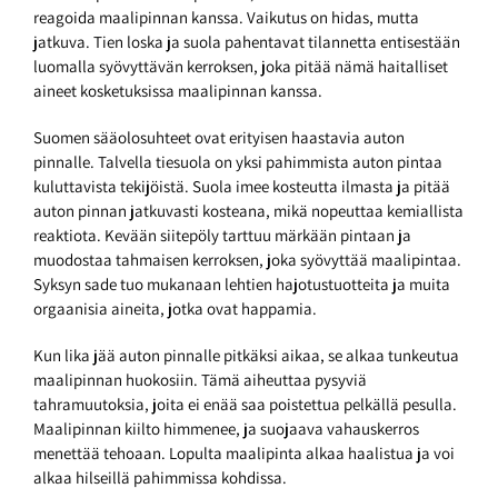
reagoida maalipinnan kanssa. Vaikutus on hidas, mutta
jatkuva. Tien loska ja suola pahentavat tilannetta entisestään
luomalla syövyttävän kerroksen, joka pitää nämä haitalliset
aineet kosketuksissa maalipinnan kanssa.
Suomen sääolosuhteet ovat erityisen haastavia auton
pinnalle. Talvella tiesuola on yksi pahimmista auton pintaa
kuluttavista tekijöistä. Suola imee kosteutta ilmasta ja pitää
auton pinnan jatkuvasti kosteana, mikä nopeuttaa kemiallista
reaktiota. Kevään siitepöly tarttuu märkään pintaan ja
muodostaa tahmaisen kerroksen, joka syövyttää maalipintaa.
Syksyn sade tuo mukanaan lehtien hajotustuotteita ja muita
orgaanisia aineita, jotka ovat happamia.
Kun lika jää auton pinnalle pitkäksi aikaa, se alkaa tunkeutua
maalipinnan huokosiin. Tämä aiheuttaa pysyviä
tahramuutoksia, joita ei enää saa poistettua pelkällä pesulla.
Maalipinnan kiilto himmenee, ja suojaava vahauskerros
menettää tehoaan. Lopulta maalipinta alkaa haalistua ja voi
alkaa hilseillä pahimmissa kohdissa.