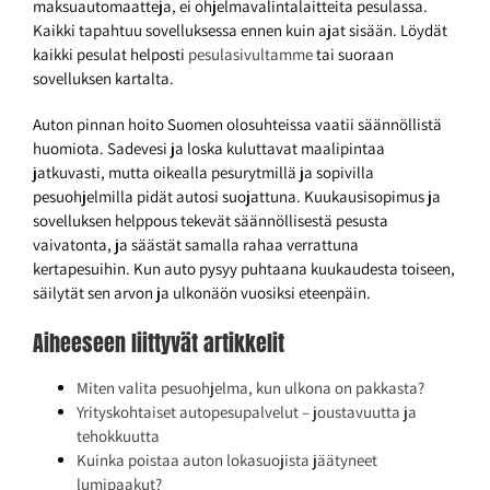
maksuautomaatteja, ei ohjelmavalintalaitteita pesulassa.
Kaikki tapahtuu sovelluksessa ennen kuin ajat sisään. Löydät
kaikki pesulat helposti
pesulasivultamme
tai suoraan
sovelluksen kartalta.
Auton pinnan hoito Suomen olosuhteissa vaatii säännöllistä
huomiota. Sadevesi ja loska kuluttavat maalipintaa
jatkuvasti, mutta oikealla pesurytmillä ja sopivilla
pesuohjelmilla pidät autosi suojattuna. Kuukausisopimus ja
sovelluksen helppous tekevät säännöllisestä pesusta
vaivatonta, ja säästät samalla rahaa verrattuna
kertapesuihin. Kun auto pysyy puhtaana kuukaudesta toiseen,
säilytät sen arvon ja ulkonäön vuosiksi eteenpäin.
Aiheeseen liittyvät artikkelit
Miten valita pesuohjelma, kun ulkona on pakkasta?
Yrityskohtaiset autopesupalvelut – joustavuutta ja
tehokkuutta
Kuinka poistaa auton lokasuojista jäätyneet
lumipaakut?