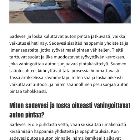
Sadevesi ja loska kuluttavat auton pintaa jatkuvasti, vaikka
vaikutus ei heti näy. Sadevesi sisältää happamia yhdisteitä ja
ilmansaasteita, jotka syövät maalipintaa vähitellen. Tieltä
tarttuvat suolat ja lika muodostavat syövyttävän kerroksen,
joka vahingoittaa auton suojaavaa pintakäsittelyä. Suomen
sääolosuhteet kiihdyttävät tätä prosessia huomattavasti.
Tässä artikkelissa käymme läpi, miten sää ja loska oikeasti
vaikuttavat autoosi, ja miten säännöllinen pesu suojaa auton
pintaa tehokkaasti.
Miten sadevesi ja loska oikeasti vahingoittavat
auton pintaa?
Sadevesi ei ole puhdasta vettä, vaan se sisältää ilmakehästä
keräämiään happamia yhdisteitä ja epäpuhtauksia. Kun
sadevesi putoaa auton pinnalle, nämä kemikaalit alkavat