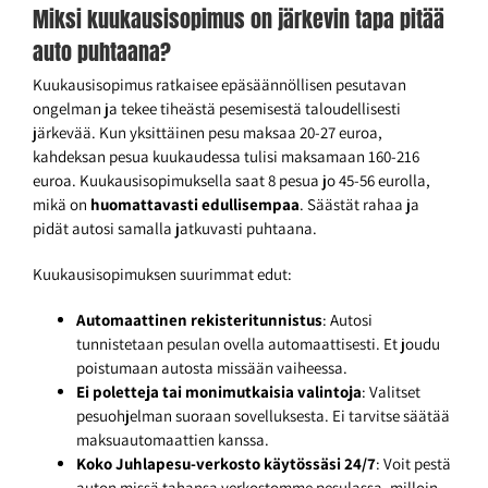
Miksi kuukausisopimus on järkevin tapa pitää
auto puhtaana?
Kuukausisopimus ratkaisee epäsäännöllisen pesutavan
ongelman ja tekee tiheästä pesemisestä taloudellisesti
järkevää. Kun yksittäinen pesu maksaa 20-27 euroa,
kahdeksan pesua kuukaudessa tulisi maksamaan 160-216
euroa. Kuukausisopimuksella saat 8 pesua jo 45-56 eurolla,
mikä on
huomattavasti edullisempaa
. Säästät rahaa ja
pidät autosi samalla jatkuvasti puhtaana.
Kuukausisopimuksen suurimmat edut:
Automaattinen rekisteritunnistus
: Autosi
tunnistetaan pesulan ovella automaattisesti. Et joudu
poistumaan autosta missään vaiheessa.
Ei poletteja tai monimutkaisia valintoja
: Valitset
pesuohjelman suoraan sovelluksesta. Ei tarvitse säätää
maksuautomaattien kanssa.
Koko Juhlapesu-verkosto käytössäsi 24/7
: Voit pestä
auton missä tahansa verkostomme pesulassa, milloin