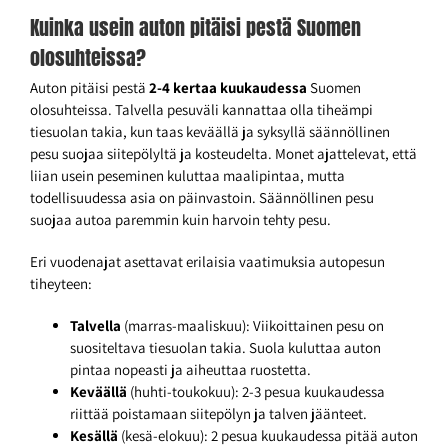
Kuinka usein auton pitäisi pestä Suomen
olosuhteissa?
Auton pitäisi pestä
2-4 kertaa kuukaudessa
Suomen
olosuhteissa. Talvella pesuväli kannattaa olla tiheämpi
tiesuolan takia, kun taas keväällä ja syksyllä säännöllinen
pesu suojaa siitepölyltä ja kosteudelta. Monet ajattelevat, että
liian usein peseminen kuluttaa maalipintaa, mutta
todellisuudessa asia on päinvastoin. Säännöllinen pesu
suojaa autoa paremmin kuin harvoin tehty pesu.
Eri vuodenajat asettavat erilaisia vaatimuksia autopesun
tiheyteen:
Talvella
(marras-maaliskuu): Viikoittainen pesu on
suositeltava tiesuolan takia. Suola kuluttaa auton
pintaa nopeasti ja aiheuttaa ruostetta.
Keväällä
(huhti-toukokuu): 2-3 pesua kuukaudessa
riittää poistamaan siitepölyn ja talven jäänteet.
Kesällä
(kesä-elokuu): 2 pesua kuukaudessa pitää auton