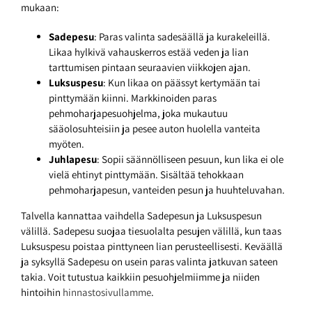
mukaan:
Sadepesu
: Paras valinta sadesäällä ja kurakeleillä.
Likaa hylkivä vahauskerros estää veden ja lian
tarttumisen pintaan seuraavien viikkojen ajan.
Luksuspesu
: Kun likaa on päässyt kertymään tai
pinttymään kiinni. Markkinoiden paras
pehmoharjapesuohjelma, joka mukautuu
sääolosuhteisiin ja pesee auton huolella vanteita
myöten.
Juhlapesu
: Sopii säännölliseen pesuun, kun lika ei ole
vielä ehtinyt pinttymään. Sisältää tehokkaan
pehmoharjapesun, vanteiden pesun ja huuhteluvahan.
Talvella kannattaa vaihdella Sadepesun ja Luksuspesun
välillä. Sadepesu suojaa tiesuolalta pesujen välillä, kun taas
Luksuspesu poistaa pinttyneen lian perusteellisesti. Keväällä
ja syksyllä Sadepesu on usein paras valinta jatkuvan sateen
takia. Voit tutustua kaikkiin pesuohjelmiimme ja niiden
hintoihin
hinnastosivullamme
.