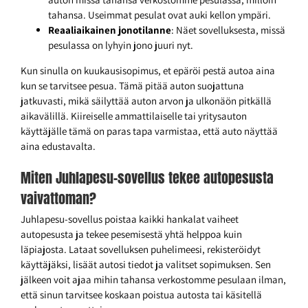
tahansa. Useimmat pesulat ovat auki kellon ympäri.
Reaaliaikainen jonotilanne
: Näet sovelluksesta, missä
pesulassa on lyhyin jono juuri nyt.
Kun sinulla on kuukausisopimus, et epäröi pestä autoa aina
kun se tarvitsee pesua. Tämä pitää auton suojattuna
jatkuvasti, mikä säilyttää auton arvon ja ulkonäön pitkällä
aikavälillä. Kiireiselle ammattilaiselle tai yritysauton
käyttäjälle tämä on paras tapa varmistaa, että auto näyttää
aina edustavalta.
Miten Juhlapesu-sovellus tekee autopesusta
vaivattoman?
Juhlapesu-sovellus poistaa kaikki hankalat vaiheet
autopesusta ja tekee pesemisestä yhtä helppoa kuin
läpiajosta. Lataat sovelluksen puhelimeesi, rekisteröidyt
käyttäjäksi, lisäät autosi tiedot ja valitset sopimuksen. Sen
jälkeen voit ajaa mihin tahansa verkostomme pesulaan ilman,
että sinun tarvitsee koskaan poistua autosta tai käsitellä