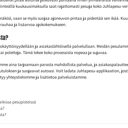
 kiinteällä kuukausimaksulla saat rajattomasti pesuja koko Juhlapesu-ver
äköä, vaan se myös suojaa ajoneuvon pintaa ja pidentää sen ikää. Kuuk
nrauhaa ja lisäarvoa ajokokemukseen.
sta?
pokäyttöisyydellään ja asiakaslähtöisellä palvelullaan. Meidän pesulamm
ai poletteja. Tämä tekee koko prosessista nopeaa ja sujuvaa.
me aina tarjoamaan parasta mahdollista palvelua, ja asiakaspalautte
uloksen ja suojaavat autoasi. Voit ladata Juhlapesu-applikaation, josta l
ytyy yhteystietomme ja lisätietoa palveluistamme.
ikissa pesupisteissä
ja?
sta?