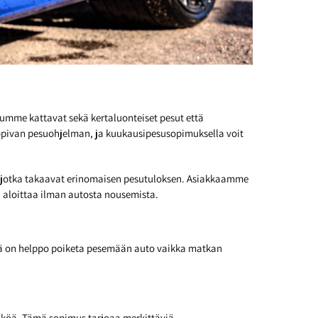
umme kattavat sekä kertaluonteiset pesut että
sopivan pesuohjelman, ja kuukausipesusopimuksella voit
la, jotka takaavat erinomaisen pesutuloksen. Asiakkaamme
n aloittaa ilman autosta nousemista.
ltä on helppo poiketa pesemään auto vaikka matkan
näköä. Tämä sopimus tarjoaa merkittäviä