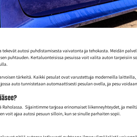
a tekevät autosi puhdistamisesta vaivatonta ja tehokasta. Meidän palvel
sen puhtauden. Kertaluonteisissa pesuissa voit valita auton tarpeisiin 
lla.
arvoisen tärkeitä. Kaikki pesulat ovat varustettuja moderneilla laitteil
 jossa auto tunnistetaan automaattisesti pesulan ovella, ja pesu voidaa
pääsee?
ä Raholassa. Sijaintimme tarjoaa erinomaiset liikenneyhteydet, ja mei
voit ajaa autosi pesuun silloin, kun se sinulle parhaiten sopii.
 haluavat pitää autonsa jatkuvasti puhtaana ilman ylimääräistä vaivan