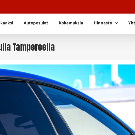
kkaaksi
Autopesulat
Kokemuksia
Hinnasto
Yht
lla Tampereella