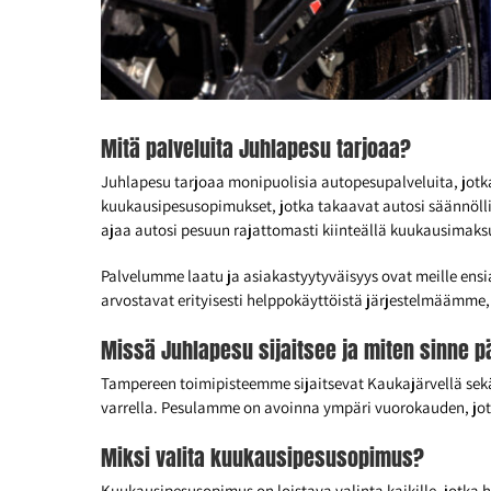
Mitä palveluita Juhlapesu tarjoaa?
Juhlapesu tarjoaa monipuolisia autopesupalveluita, jotk
kuukausipesusopimukset, jotka takaavat autosi säännölli
ajaa autosi pesuun rajattomasti kiinteällä kuukausimaksu
Palvelumme laatu ja asiakastyytyväisyys ovat meille ensi
arvostavat erityisesti helppokäyttöistä järjestelmäämme,
Missä Juhlapesu sijaitsee ja miten sinne 
Tampereen toimipisteemme sijaitsevat Kaukajärvellä sek
varrella. Pesulamme on avoinna ympäri vuorokauden, joten 
Miksi valita kuukausipesusopimus?
Kuukausipesusopimus on loistava valinta kaikille, jotka