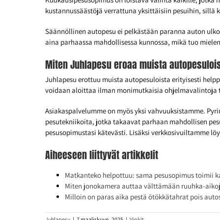
kustannussäästöjä verrattuna yksittäisiin pesuihin, sillä
Säännöllinen autopesu ei pelkästään paranna auton ulkon
aina parhaassa mahdollisessa kunnossa, mikä tuo miele
Miten Juhlapesu eroaa muista autopesuloi
Juhlapesu erottuu muista autopesuloista erityisesti help
voidaan aloittaa ilman monimutkaisia ohjelmavalintoja t
Asiakaspalvelumme on myös yksi vahvuuksistamme. Pyrim
pesutekniikoita, jotka takaavat parhaan mahdollisen pesut
pesusopimustasi kätevästi. Lisäksi verkkosivuiltamme lö
Aiheeseen liittyvät artikkelit
Matkanteko helpottuu: sama pesusopimus toimii ka
Miten jonokamera auttaa välttämään ruuhka-aiko
Milloin on paras aika pestä ötökkätahrat pois auto
Juhlapesu
|
7 maaliskuun, 2025
|
Vinkit