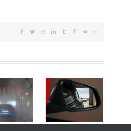
Facebook
Twitter
Reddit
LinkedIn
Tumblr
Pinterest
Vk
Sähköposti
utopesu ja sähköautot –
mitä pitää huomioida