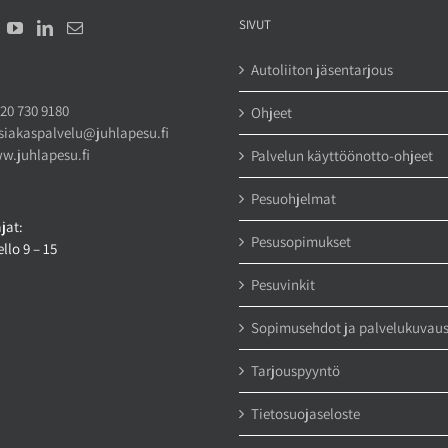
SIVUT
Autoliiton jäsentarjous
20 730 9180
Ohjeet
siakaspalvelu@juhlapesu.fi
w.juhlapesu.fi
Palvelun käyttöönotto-ohjeet
Pesuohjelmat
jat:
Pesusopimukset
llo 9 – 15
Pesuvinkit
Sopimusehdot ja palvelukuvau
Tarjouspyyntö
Tietosuojaseloste