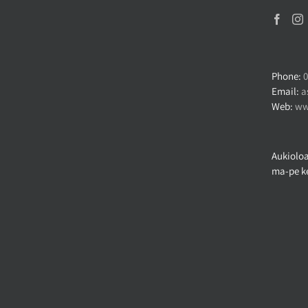
Phone:
0
Email:
a
Web:
ww
Aukioloa
ma-pe ke