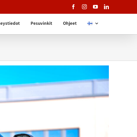
Facebook
Instagram
YouTube
LinkedIn
eystiedot
Pesuvinkit
Ohjeet