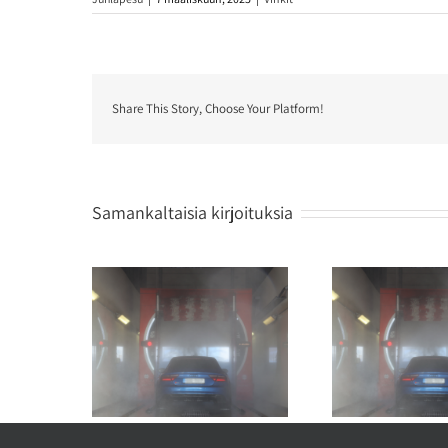
Share This Story, Choose Your Platform!
Samankaltaisia kirjoituksia
nnan suojaus
Näin poistat savun hajun
Auto
välissä
autosta
ajoval