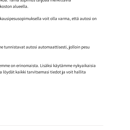
koston alueella.
ausipesusopimuksella voit olla varma, että autosi on
e tunnistavat autosi automaattisesti, jolloin pesu
emme on erinomaista. Lisäksi käytämme nykyaikaisia
öydät kaikki tarvitsemasi tiedot ja voit hallita