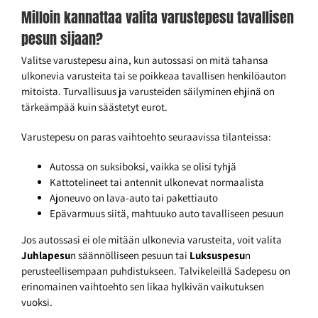
Milloin kannattaa valita varustepesu tavallisen
pesun sijaan?
Valitse varustepesu aina, kun autossasi on mitä tahansa
ulkonevia varusteita tai se poikkeaa tavallisen henkilöauton
mitoista. Turvallisuus ja varusteiden säilyminen ehjinä on
tärkeämpää kuin säästetyt eurot.
Varustepesu on paras vaihtoehto seuraavissa tilanteissa:
Autossa on suksiboksi, vaikka se olisi tyhjä
Kattotelineet tai antennit ulkonevat normaalista
Ajoneuvo on lava-auto tai pakettiauto
Epävarmuus siitä, mahtuuko auto tavalliseen pesuun
Jos autossasi ei ole mitään ulkonevia varusteita, voit valita
Juhlapesu
n säännölliseen pesuun tai
Luksuspesu
n
perusteellisempaan puhdistukseen. Talvikeleillä Sadepesu on
erinomainen vaihtoehto sen likaa hylkivän vaikutuksen
vuoksi.