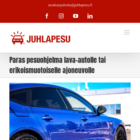
Skip
asiakaspalvelu@juhlapesu.fi
to
Facebook
Instagram
YouTube
LinkedIn
content
Paras pesuohjelma lava-autolle tai
erikoismuotoiselle ajoneuvolle
Katso
kuvaa
isompana