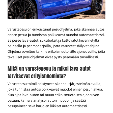
Varustepesu on erikoistunut pesuohjelma, joka skannaa autosi
ennen pesua ja tunnistaa poikkeavat muodot automaattisesti.
Se pesee lava-autot, suksiboksit ja kattovalot kevennetyllä
paineella ja pehmoharjoilla, jotta varusteet säilyvät ehjinä.
Ohjelma soveltuu kaikille erikoismuotoisille ajoneuvoille, joita
tavalliset pesuohjelmat eivät pysty pesemään turvallisesti.
Mikä on varustepesu ja miksi lava-autot
tarvitsevat erityishuomiota?
Varustepesu toimii edistyneen skannausjärjestelmän avulla,
joka tunnistaa autosi poikkeavat muodot ennen pesun alkua.
Kun ajat lava-auton tai muun erikoismuotoisen ajoneuvon
pesuun, kamera analysoi auton muodon ja säätää
pesupaineen sekä harjojen liikkeet automaattisesti.