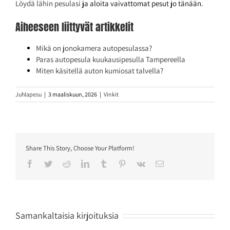
Löydä lähin pesulasi
ja aloita vaivattomat pesut jo tänään.
Aiheeseen liittyvät artikkelit
Mikä on jonokamera autopesulassa?
Paras autopesula kuukausipesulla Tampereella
Miten käsitellä auton kumiosat talvella?
Juhlapesu
|
3 maaliskuun, 2026
|
Vinkit
Share This Story, Choose Your Platform!
Facebook
Twitter
Reddit
LinkedIn
Tumblr
Pinterest
Vk
Sähköposti
Samankaltaisia kirjoituksia