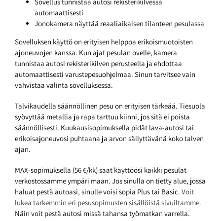
Sovellus tunnistaa autosi rekisterikilvessä
automaattisesti
Jonokamera näyttää reaaliaikaisen tilanteen pesulassa
Sovelluksen käyttö on erityisen helppoa erikoismuotoisten
ajoneuvojen kanssa. Kun ajat pesulan ovelle, kamera
tunnistaa autosi rekisterikilven perusteella ja ehdottaa
automaattisesti varustepesuohjelmaa. Sinun tarvitsee vain
vahvistaa valinta sovelluksessa.
Talvikaudella säännöllinen pesu on erityisen tärkeää. Tiesuola
syövyttää metallia ja rapa tarttuu kiinni, jos sitä ei poista
säännöllisesti. Kuukausisopimuksella pidät lava-autosi tai
erikoisajoneuvosi puhtaana ja arvon säilyttävänä koko talven
ajan.
MAX-sopimuksella (56 €/kk) saat käyttöösi kaikki pesulat
verkostossamme ympäri maan. Jos sinulla on tietty alue, jossa
haluat pestä autoasi, sinulle voisi sopia Plus tai Basic.
Voit
lukea tarkemmin eri pesusopimusten sisällöistä sivuiltamme.
Näin voit pestä autosi missä tahansa työmatkan varrella.