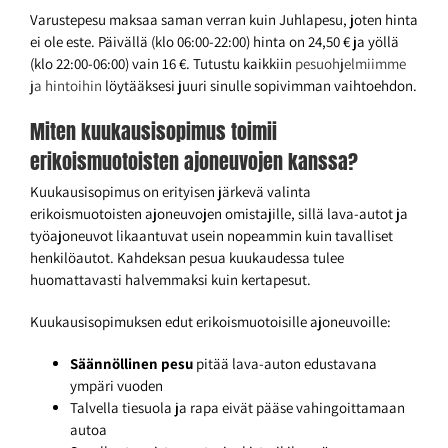
Varustepesu maksaa saman verran kuin Juhlapesu, joten hinta
ei ole este. Päivällä (klo 06:00-22:00) hinta on 24,50 € ja yöllä
(klo 22:00-06:00) vain 16 €. Tutustu kaikkiin
pesuohjelmiimme
ja hintoihin
löytääksesi juuri sinulle sopivimman vaihtoehdon.
Miten kuukausisopimus toimii
erikoismuotoisten ajoneuvojen kanssa?
Kuukausisopimus on erityisen järkevä valinta
erikoismuotoisten ajoneuvojen omistajille, sillä lava-autot ja
työajoneuvot likaantuvat usein nopeammin kuin tavalliset
henkilöautot. Kahdeksan pesua kuukaudessa tulee
huomattavasti halvemmaksi kuin kertapesut.
Kuukausisopimuksen edut erikoismuotoisille ajoneuvoille:
Säännöllinen pesu
pitää lava-auton edustavana
ympäri vuoden
Talvella tiesuola ja rapa eivät pääse vahingoittamaan
autoa