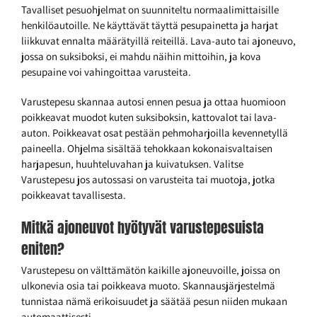
Tavalliset pesuohjelmat on suunniteltu normaalimittaisille
henkilöautoille. Ne käyttävät täyttä pesupainetta ja harjat
liikkuvat ennalta määrätyillä reiteillä. Lava-auto tai ajoneuvo,
jossa on suksiboksi, ei mahdu näihin mittoihin, ja kova
pesupaine voi vahingoittaa varusteita.
Varustepesu skannaa autosi ennen pesua ja ottaa huomioon
poikkeavat muodot kuten suksiboksin, kattovalot tai lava-
auton. Poikkeavat osat pestään pehmoharjoilla kevennetyllä
paineella. Ohjelma sisältää tehokkaan kokonaisvaltaisen
harjapesun, huuhteluvahan ja kuivatuksen. Valitse
Varustepesu jos autossasi on varusteita tai muotoja, jotka
poikkeavat tavallisesta.
Mitkä ajoneuvot hyötyvät varustepesuista
eniten?
Varustepesu on välttämätön kaikille ajoneuvoille, joissa on
ulkonevia osia tai poikkeava muoto. Skannausjärjestelmä
tunnistaa nämä erikoisuudet ja säätää pesun niiden mukaan
automaattisesti.