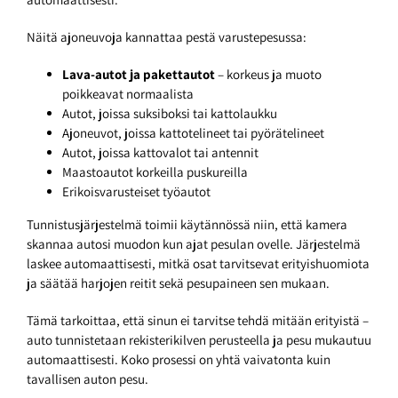
Näitä ajoneuvoja kannattaa pestä varustepesussa:
Lava-autot ja pakettautot
– korkeus ja muoto
poikkeavat normaalista
Autot, joissa suksiboksi tai kattolaukku
Ajoneuvot, joissa kattotelineet tai pyörätelineet
Autot, joissa kattovalot tai antennit
Maastoautot korkeilla puskureilla
Erikoisvarusteiset työautot
Tunnistusjärjestelmä toimii käytännössä niin, että kamera
skannaa autosi muodon kun ajat pesulan ovelle. Järjestelmä
laskee automaattisesti, mitkä osat tarvitsevat erityishuomiota
ja säätää harjojen reitit sekä pesupaineen sen mukaan.
Tämä tarkoittaa, että sinun ei tarvitse tehdä mitään erityistä –
auto tunnistetaan rekisterikilven perusteella ja pesu mukautuu
automaattisesti. Koko prosessi on yhtä vaivatonta kuin
tavallisen auton pesu.