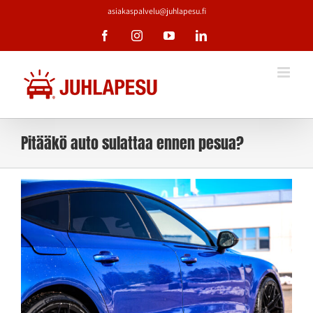
Skip
asiakaspalvelu@juhlapesu.fi
to
Facebook
Instagram
YouTube
LinkedIn
content
Pitääkö auto sulattaa ennen pesua?
Katso
kuvaa
isompana