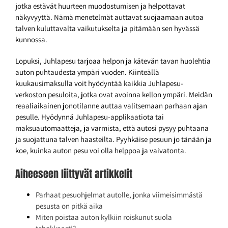
jotka estävät huurteen muodostumisen ja helpottavat
näkyvyyttä. Nämä menetelmät auttavat suojaamaan autoa
talven kuluttavalta vaikutukselta ja pitämään sen hyvässä
kunnossa.
Lopuksi, Juhlapesu tarjoaa helpon ja kätevän tavan huolehtia
auton puhtaudesta ympäri vuoden. Kiinteällä
kuukausimaksulla voit hyödyntää kaikkia Juhlapesu-
verkoston pesuloita, jotka ovat avoinna kellon ympäri. Meidän
reaaliaikainen jonotilanne auttaa valitsemaan parhaan ajan
pesulle. Hyödynnä Juhlapesu-applikaatiota tai
maksuautomaatteja, ja varmista, että autosi pysyy puhtaana
ja suojattuna talven haasteilta. Pyyhkäise pesuun jo tänään ja
koe, kuinka auton pesu voi olla helppoa ja vaivatonta.
Aiheeseen liittyvät artikkelit
Parhaat pesuohjelmat autolle, jonka viimeisimmästä
pesusta on pitkä aika
Miten poistaa auton kylkiin roiskunut suola