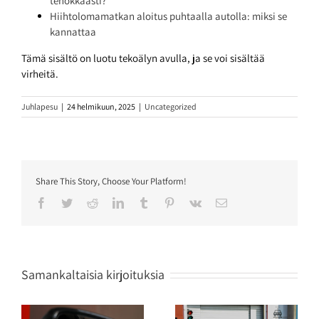
tehokkaasti?
Hiihtolomamatkan aloitus puhtaalla autolla: miksi se
kannattaa
Tämä sisältö on luotu tekoälyn avulla, ja se voi sisältää
virheitä.
Juhlapesu
|
24 helmikuun, 2025
|
Uncategorized
Share This Story, Choose Your Platform!
Facebook
Twitter
Reddit
LinkedIn
Tumblr
Pinterest
Vk
Sähköposti
Samankaltaisia kirjoituksia