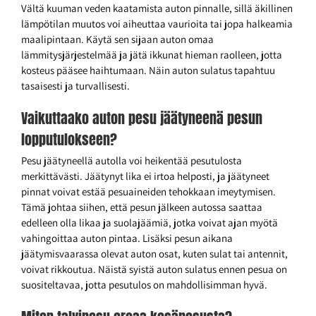
Vältä kuuman veden kaatamista auton pinnalle, sillä äkillinen
lämpötilan muutos voi aiheuttaa vaurioita tai jopa halkeamia
maalipintaan. Käytä sen sijaan auton omaa
lämmitysjärjestelmää ja jätä ikkunat hieman raolleen, jotta
kosteus pääsee haihtumaan. Näin auton sulatus tapahtuu
tasaisesti ja turvallisesti.
Vaikuttaako auton pesu jäätyneenä pesun
lopputulokseen?
Pesu jäätyneellä autolla voi heikentää pesutulosta
merkittävästi. Jäätynyt lika ei irtoa helposti, ja jäätyneet
pinnat voivat estää pesuaineiden tehokkaan imeytymisen.
Tämä johtaa siihen, että pesun jälkeen autossa saattaa
edelleen olla likaa ja suolajäämiä, jotka voivat ajan myötä
vahingoittaa auton pintaa. Lisäksi pesun aikana
jäätymisvaarassa olevat auton osat, kuten sulat tai antennit,
voivat rikkoutua. Näistä syistä auton sulatus ennen pesua on
suositeltavaa, jotta pesutulos on mahdollisimman hyvä.