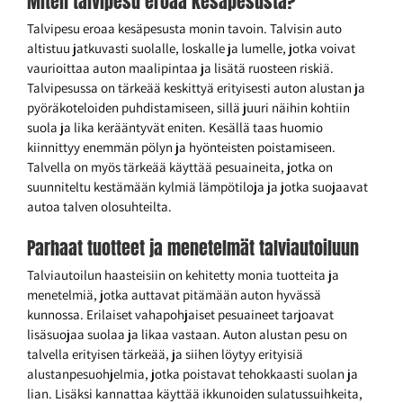
Miten talvipesu eroaa kesäpesusta?
Talvipesu eroaa kesäpesusta monin tavoin. Talvisin auto
altistuu jatkuvasti suolalle, loskalle ja lumelle, jotka voivat
vaurioittaa auton maalipintaa ja lisätä ruosteen riskiä.
Talvipesussa on tärkeää keskittyä erityisesti auton alustan ja
pyöräkoteloiden puhdistamiseen, sillä juuri näihin kohtiin
suola ja lika kerääntyvät eniten. Kesällä taas huomio
kiinnittyy enemmän pölyn ja hyönteisten poistamiseen.
Talvella on myös tärkeää käyttää pesuaineita, jotka on
suunniteltu kestämään kylmiä lämpötiloja ja jotka suojaavat
autoa talven olosuhteilta.
Parhaat tuotteet ja menetelmät talviautoiluun
Talviautoilun haasteisiin on kehitetty monia tuotteita ja
menetelmiä, jotka auttavat pitämään auton hyvässä
kunnossa. Erilaiset vahapohjaiset pesuaineet tarjoavat
lisäsuojaa suolaa ja likaa vastaan. Auton alustan pesu on
talvella erityisen tärkeää, ja siihen löytyy erityisiä
alustanpesuohjelmia, jotka poistavat tehokkaasti suolan ja
lian. Lisäksi kannattaa käyttää ikkunoiden sulatussuihkeita,