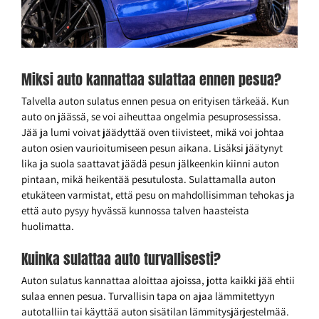
Miksi auto kannattaa sulattaa ennen pesua?
Talvella auton sulatus ennen pesua on erityisen tärkeää. Kun
auto on jäässä, se voi aiheuttaa ongelmia pesuprosessissa.
Jää ja lumi voivat jäädyttää oven tiivisteet, mikä voi johtaa
auton osien vaurioitumiseen pesun aikana. Lisäksi jäätynyt
lika ja suola saattavat jäädä pesun jälkeenkin kiinni auton
pintaan, mikä heikentää pesutulosta. Sulattamalla auton
etukäteen varmistat, että pesu on mahdollisimman tehokas ja
että auto pysyy hyvässä kunnossa talven haasteista
huolimatta.
Kuinka sulattaa auto turvallisesti?
Auton sulatus kannattaa aloittaa ajoissa, jotta kaikki jää ehtii
sulaa ennen pesua. Turvallisin tapa on ajaa lämmitettyyn
autotalliin tai käyttää auton sisätilan lämmitysjärjestelmää.