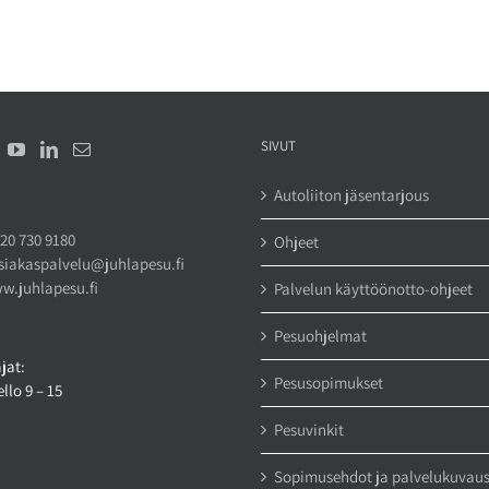
SIVUT
Autoliiton jäsentarjous
20 730 9180
Ohjeet
siakaspalvelu@juhlapesu.fi
w.juhlapesu.fi
Palvelun käyttöönotto-ohjeet
Pesuohjelmat
jat:
Pesusopimukset
llo 9 – 15
Pesuvinkit
Sopimusehdot ja palvelukuvau