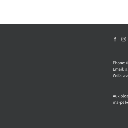
Phone:
0
Email:
a
Web:
ww
Aukioloa
ma-pe ke