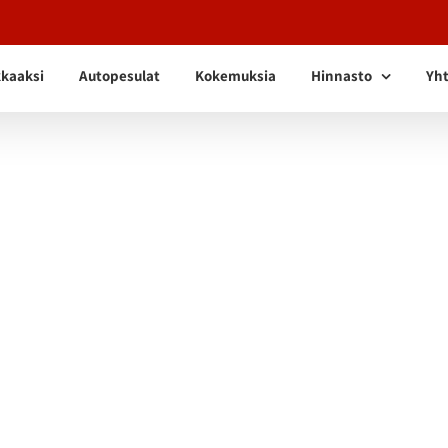
kkaaksi
Autopesulat
Kokemuksia
Hinnasto
Yht