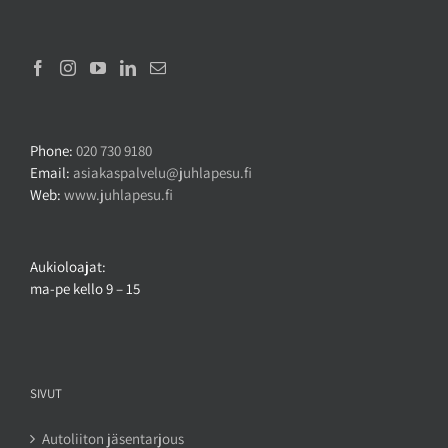
Phone:
020 730 9180
Email:
asiakaspalvelu@juhlapesu.fi
Web:
www.juhlapesu.fi
Aukioloajat:
ma-pe kello 9 – 15
SIVUT
Autoliiton jäsentarjous