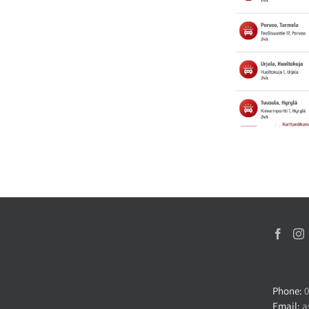
Phone:
0
Email:
a