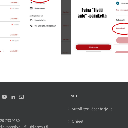
SIVUT
Autoliiton jäsentarjous
20 730 9180
Ohjeet
siakaspalvelu@juhlapesu.fi