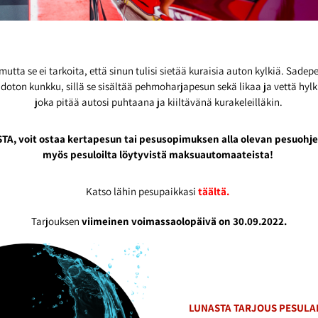
mutta se ei tarkoita, että sinun tulisi sietää kuraisia auton kylkiä. Sad
hdoton kunkku, sillä se sisältää pehmoharjapesun sekä likaa ja vettä hyl
joka pitää autosi puhtaana ja kiiltävänä kurakeleilläkin.
TA, voit ostaa kertapesun tai pesusopimuksen alla olevan pesuoh
myös pesuloilta löytyvistä maksuautomaateista!
Katso lähin pesupaikkasi
täältä.
Tarjouksen
viimeinen voimassaolopäivä on 30.09.2022.
LUNASTA TARJOUS PESULA