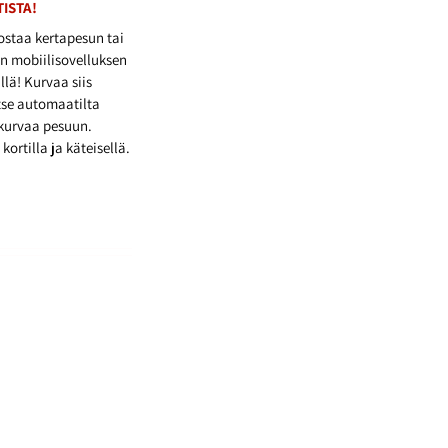
ISTA!
ostaa kertapesun tai
n mobiilisovelluksen
llä! Kurvaa siis
itse automaatilta
kurvaa pesuun.
rtilla ja käteisellä.