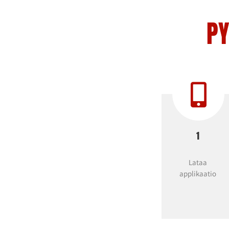
PY
1
Lataa
applikaatio