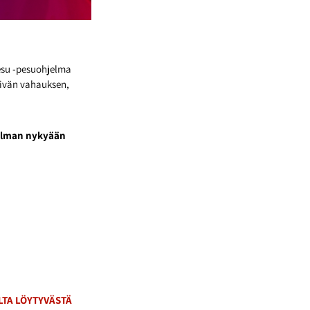
epesu -pesuohjelma
kivän vahauksen,
jelman nykyään
LTA LÖYTYVÄSTÄ