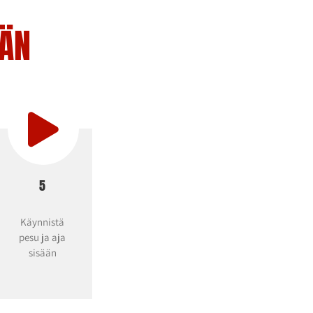
ÄÄN
5
Käynnistä
pesu ja aja
sisään