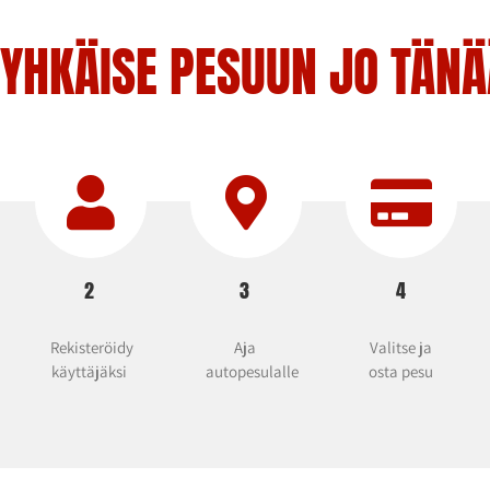
YHKÄISE PESUUN JO TÄN
2
3
4
Rekisteröidy
Aja
Valitse ja
käyttäjäksi
autopesulalle
osta pesu