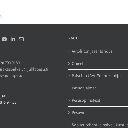
SIVUT
Autoliiton jäsentarjous
20 730 9180
Ohjeet
siakaspalvelu@juhlapesu.fi
w.juhlapesu.fi
Palvelun käyttöönotto-ohjeet
Pesuohjelmat
jat:
Pesusopimukset
llo 9 – 15
Pesuvinkit
Sopimusehdot ja palvelukuvau