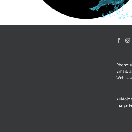
Phone:
0
Email:
a
Web:
ww
Aukioloa
ma-pe ke