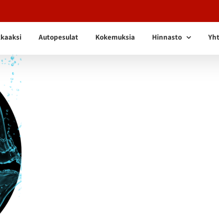
kkaaksi
Autopesulat
Kokemuksia
Hinnasto
Yht