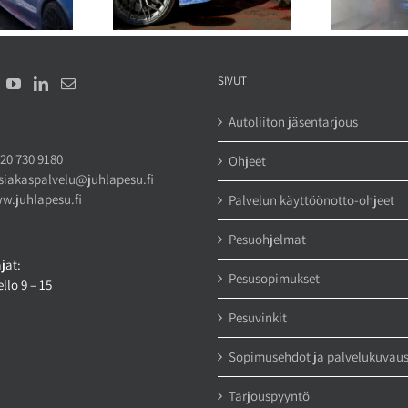
SIVUT
Autoliiton jäsentarjous
20 730 9180
Ohjeet
siakaspalvelu@juhlapesu.fi
w.juhlapesu.fi
Palvelun käyttöönotto-ohjeet
Pesuohjelmat
jat:
Pesusopimukset
llo 9 – 15
Pesuvinkit
Sopimusehdot ja palvelukuvau
Tarjouspyyntö