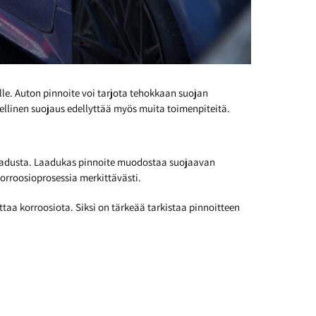
lle. Auton pinnoite voi tarjota tehokkaan suojan
dellinen suojaus edellyttää myös muita toimenpiteitä.
a laadusta. Laadukas pinnoite muodostaa suojaavan
orroosioprosessia merkittävästi.
ttaa korroosiota. Siksi on tärkeää tarkistaa pinnoitteen