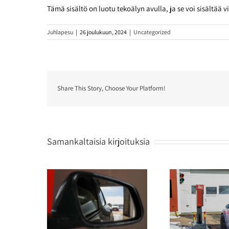
Tämä sisältö on luotu tekoälyn avulla, ja se voi sisältää vi
Juhlapesu
|
26 joulukuun, 2024
|
Uncategorized
Share This Story, Choose Your Platform!
Samankaltaisia kirjoituksia
. kotipiha –
Mitkä ovat tehokkaimmat
Kuinka u
 käsitellään
pesumenetelmät kevään
pestä k
in?
katupölyn poistoon?