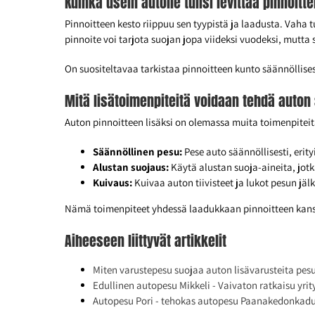
Kuinka usein autolle tulisi levittää pinnoi
Pinnoitteen kesto riippuu sen tyypistä ja laadusta. Vaha 
pinnoite voi tarjota suojan jopa viideksi vuodeksi, mutta
On suositeltavaa tarkistaa pinnoitteen kunto säännöllises
Mitä lisätoimenpiteitä voidaan tehdä auton
Auton pinnoitteen lisäksi on olemassa muita toimenpiteitä,
Säännöllinen pesu:
Pese auto säännöllisesti, erity
Alustan suojaus:
Käytä alustan suoja-aineita, jotk
Kuivaus:
Kuivaa auton tiivisteet ja lukot pesun jälk
Nämä toimenpiteet yhdessä laadukkaan pinnoitteen kanssa
Aiheeseen liittyvät artikkelit
Miten varustepesu suojaa auton lisävarusteita pes
Edullinen autopesu Mikkeli - Vaivaton ratkaisu yr
Autopesu Pori - tehokas autopesu Paanakedonkadu