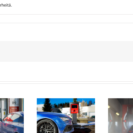
rheitä.
sein auto kannattaa
Mi
Kuinka suojata autoa
eväällä katupölyn
ku
katupölyltä pesun jälkeen?
takia?