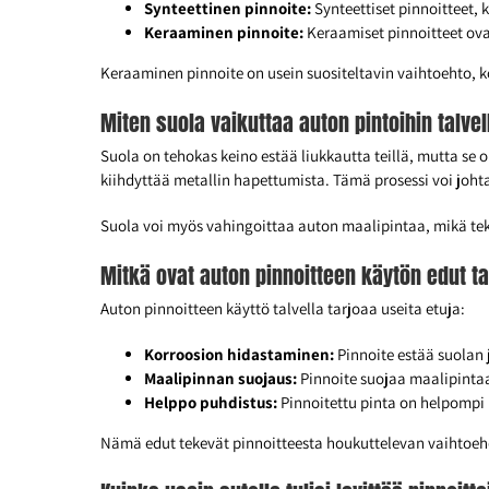
Synteettinen pinnoite:
Synteettiset pinnoitteet, 
Keraaminen pinnoite:
Keraamiset pinnoitteet ovat
Keraaminen pinnoite on usein suositeltavin vaihtoehto, k
Miten suola vaikuttaa auton pintoihin talvel
Suola on tehokas keino estää liukkautta teillä, mutta se 
kiihdyttää metallin hapettumista. Tämä prosessi voi joht
Suola voi myös vahingoittaa auton maalipintaa, mikä teke
Mitkä ovat auton pinnoitteen käytön edut ta
Auton pinnoitteen käyttö talvella tarjoaa useita etuja:
Korroosion hidastaminen:
Pinnoite estää suolan 
Maalipinnan suojaus:
Pinnoite suojaa maalipintaa 
Helppo puhdistus:
Pinnoitettu pinta on helpompi p
Nämä edut tekevät pinnoitteesta houkuttelevan vaihtoeh