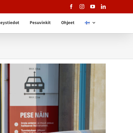
Facebook
Instagram
YouTube
LinkedIn
eystiedot
Pesuvinkit
Ohjeet