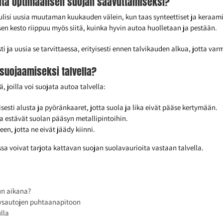
tteita optimaalisen suojan saavuttamiseksi?
tulisi uusia muutaman kuukauden välein, kun taas synteettiset ja keraam
 sen kesto riippuu myös siitä, kuinka hyvin autoa huolletaan ja pestään.
ti ja uusia se tarvittaessa, erityisesti ennen talvikauden alkua, jotta v
 suojaamiseksi talvella?
 joilla voi suojata autoa talvella:
isesti alusta ja pyöränkaaret, jotta suola ja lika eivät pääse kertymään.
a estävät suolan pääsyn metallipintoihin.
een, jotta ne eivät jäädy kiinni.
 voivat tarjota kattavan suojan suolavaurioita vastaan talvella.
un aikana?
itysautojen puhtaanapitoon
lla