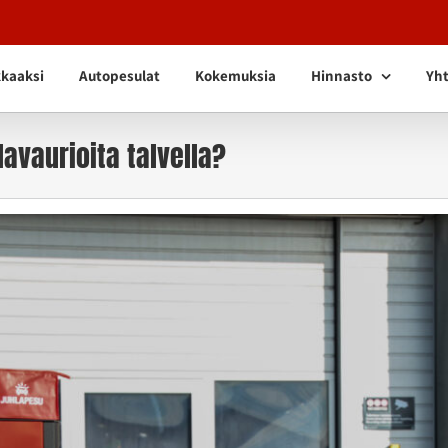
kkaaksi
Autopesulat
Kokemuksia
Hinnasto
Yht
avaurioita talvella?