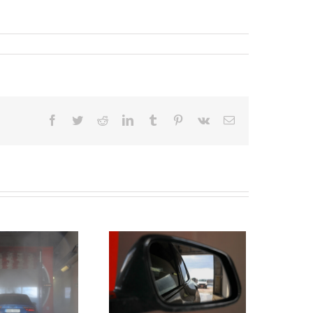
Facebook
Twitter
Reddit
LinkedIn
Tumblr
Pinterest
Vk
Sähköposti
tä kannattaa huomioida,
n valitsee pesuohjelman
pakettiautolle?