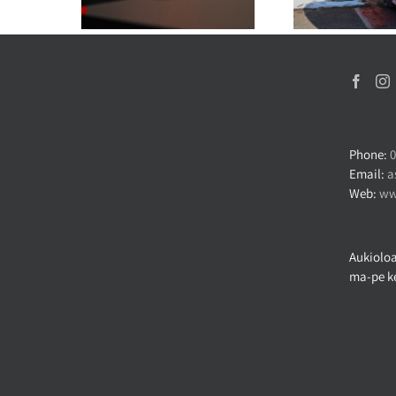
Phone:
0
Email:
a
Web:
ww
Aukioloa
ma-pe ke