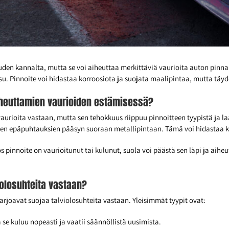
suuden kannalta, mutta se voi aiheuttaa merkittäviä vaurioita auton pinna
isu. Pinnoite voi hidastaa korroosiota ja suojata maalipintaa, mutta täy
iheuttamien vaurioiden estämisessä?
avaurioita vastaan, mutta sen tehokkuus riippuu pinnoitteen tyypistä j
den epäpuhtauksien pääsyn suoraan metallipintaan. Tämä voi hidastaa k
s pinnoite on vaurioitunut tai kulunut, suola voi päästä sen läpi ja aiheu
violosuhteita vastaan?
 tarjoavat suojaa talviolosuhteita vastaan. Yleisimmät tyypit ovat:
se kuluu nopeasti ja vaatii säännöllistä uusimista.