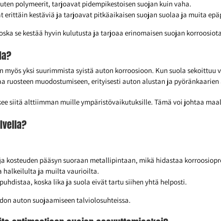
kuten polymeerit, tarjoavat pidempikestoisen suojan kuin vaha.
 erittäin kestäviä ja tarjoavat pitkäaikaisen suojan suolaa ja muita ep
oska se kestää hyvin kulutusta ja tarjoaa erinomaisen suojan korroosiot
la?
on myös yksi suurimmista syistä auton korroosioon. Kun suola sekoittuu v
aa ruosteen muodostumiseen, erityisesti auton alustan ja pyöränkaarien a
e siitä alttiimman muille ympäristövaikutuksille. Tämä voi johtaa maal
lvella?
ja kosteuden pääsyn suoraan metallipintaan, mikä hidastaa korroosiopr
halkeilulta ja muilta vaurioilta.
uhdistaa, koska lika ja suola eivät tartu siihen yhtä helposti.
don auton suojaamiseen talviolosuhteissa.