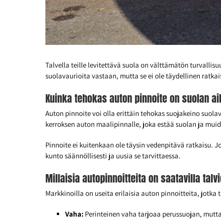
Talvella teille levitettävä suola on välttämätön turvalli
suolavaurioita vastaan, mutta se ei ole täydellinen ratka
Kuinka tehokas auton pinnoite on suolan a
Auton pinnoite voi olla erittäin tehokas suojakeino suol
kerroksen auton maalipinnalle, joka estää suolan ja mui
Pinnoite ei kuitenkaan ole täysin vedenpitävä ratkaisu. Jo
kunto säännöllisesti ja uusia se tarvittaessa.
Millaisia autopinnoitteita on saatavilla tal
Markkinoilla on useita erilaisia auton pinnoitteita, jotka
Vaha:
Perinteinen vaha tarjoaa perussuojan, mutta 