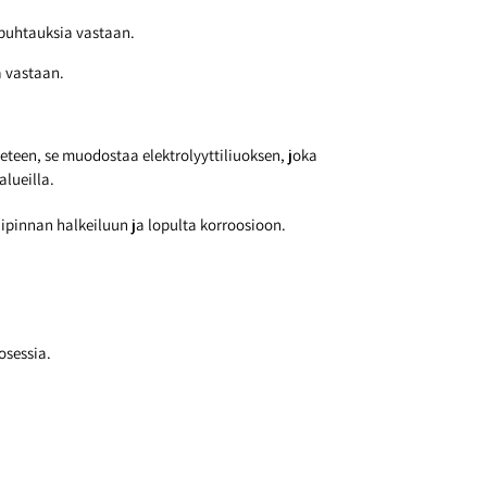
äpuhtauksia vastaan.
a vastaan.
eteen, se muodostaa elektrolyyttiliuoksen, joka
lueilla.
ipinnan halkeiluun ja lopulta korroosioon.
osessia.