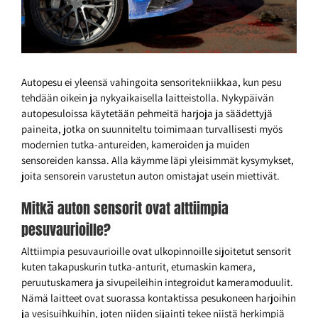
Autopesu ei yleensä vahingoita sensoritekniikkaa, kun pesu
tehdään oikein ja nykyaikaisella laitteistolla. Nykypäivän
autopesuloissa käytetään pehmeitä harjoja ja säädettyjä
paineita, jotka on suunniteltu toimimaan turvallisesti myös
modernien tutka-antureiden, kameroiden ja muiden
sensoreiden kanssa. Alla käymme läpi yleisimmät kysymykset,
joita sensorein varustetun auton omistajat usein miettivät.
Mitkä auton sensorit ovat alttiimpia
pesuvaurioille?
Alttiimpia pesuvaurioille ovat ulkopinnoille sijoitetut sensorit
kuten takapuskurin tutka-anturit, etumaskin kamera,
peruutuskamera ja sivupeileihin integroidut kameramoduulit.
Nämä laitteet ovat suorassa kontaktissa pesukoneen harjoihin
ja vesisuihkuihin, joten niiden sijainti tekee niistä herkimpiä