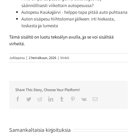
säännöllisesti viikottain autopesussa?
Autopesu Kaukajärvi - helppo tapa pitää auto puhtaana
Auton sisäpesu hiihtoloman jälkeen: irti hiekasta,
loskasta ja lumesta
Tämä sisältö on luotu tekoälyn avulla, ja se voi sisältää
virheitä.
Juhlapesu
|
2 heinäkuun, 2026
|
Vinkit
Share This Story, Choose Your Platform!
Facebook
Twitter
Reddit
LinkedIn
Tumblr
Pinterest
Vk
Sähköposti
Samankaltaisia kirjoituksia