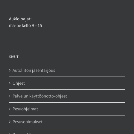
Aukioloajat:
ma-pe kello 9 – 15
SIVUT
Autoliiton jäsentarjous
Ohjeet
Palvelun käyttöönotto-ohjeet
Pesuohjelmat
Pesusopimukset