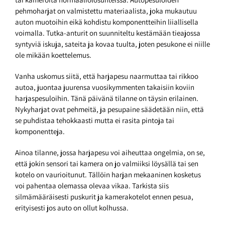
pehmoharjat on valmistettu materiaalista, joka mukautuu
auton muotoihin eikä kohdistu komponentteihin liiallisella
voimalla. Tutka-anturit on suunniteltu kestämään tieajossa
syntyviä iskuja, sateita ja kovaa tuulta, joten pesukone ei niille
ole mikään koettelemus.
Vanha uskomus siitä, että harjapesu naarmuttaa tai rikkoo
autoa, juontaa juurensa vuosikymmenten takaisiin koviin
harjaspesuloihin. Tänä päivänä tilanne on täysin erilainen.
Nykyharjat ovat pehmeitä, ja pesupaine säädetään niin, että
se puhdistaa tehokkaasti mutta ei rasita pintoja tai
komponentteja.
Ainoa tilanne, jossa harjapesu voi aiheuttaa ongelmia, on se,
että jokin sensori tai kamera on jo valmiiksi löysällä tai sen
kotelo on vaurioitunut. Tällöin harjan mekaaninen kosketus
voi pahentaa olemassa olevaa vikaa. Tarkista siis
silmämääräisesti puskurit ja kamerakotelot ennen pesua,
erityisesti jos auto on ollut kolhussa.