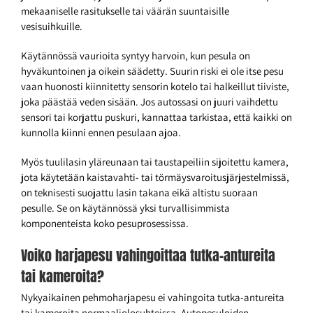
mekaaniselle rasitukselle tai väärän suuntaisille
vesisuihkuille.
Käytännössä vaurioita syntyy harvoin, kun pesula on
hyväkuntoinen ja oikein säädetty. Suurin riski ei ole itse pesu
vaan huonosti kiinnitetty sensorin kotelo tai halkeillut tiiviste,
joka päästää veden sisään. Jos autossasi on juuri vaihdettu
sensori tai korjattu puskuri, kannattaa tarkistaa, että kaikki on
kunnolla kiinni ennen pesulaan ajoa.
Myös tuulilasin yläreunaan tai taustapeiliin sijoitettu kamera,
jota käytetään kaistavahti- tai törmäysvaroitusjärjestelmissä,
on teknisesti suojattu lasin takana eikä altistu suoraan
pesulle. Se on käytännössä yksi turvallisimmista
komponenteista koko pesuprosessissa.
Voiko harjapesu vahingoittaa tutka-antureita
tai kameroita?
Nykyaikainen pehmoharjapesu ei vahingoita tutka-antureita
tai kameroita normaaliolosuhteissa. Autopesuloiden