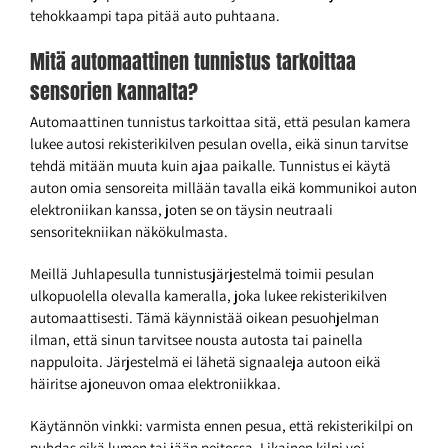
tehokkaampi tapa pitää auto puhtaana.
Mitä automaattinen tunnistus tarkoittaa
sensorien kannalta?
Automaattinen tunnistus tarkoittaa sitä, että pesulan kamera
lukee autosi rekisterikilven pesulan ovella, eikä sinun tarvitse
tehdä mitään muuta kuin ajaa paikalle. Tunnistus ei käytä
auton omia sensoreita millään tavalla eikä kommunikoi auton
elektroniikan kanssa, joten se on täysin neutraali
sensoritekniikan näkökulmasta.
Meillä Juhlapesulla tunnistusjärjestelmä toimii pesulan
ulkopuolella olevalla kameralla, joka lukee rekisterikilven
automaattisesti. Tämä käynnistää oikean pesuohjelman
ilman, että sinun tarvitsee nousta autosta tai painella
nappuloita. Järjestelmä ei lähetä signaaleja autoon eikä
häiritse ajoneuvon omaa elektroniikkaa.
Käytännön vinkki: varmista ennen pesua, että rekisterikilpi on
puhdas eikä lumen tai jään peitossa. Likainen kilpi voi