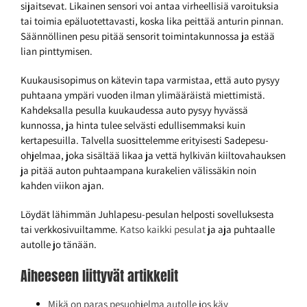
sijaitsevat. Likainen sensori voi antaa virheellisiä varoituksia
tai toimia epäluotettavasti, koska lika peittää anturin pinnan.
Säännöllinen pesu pitää sensorit toimintakunnossa ja estää
lian pinttymisen.
Kuukausisopimus on kätevin tapa varmistaa, että auto pysyy
puhtaana ympäri vuoden ilman ylimääräistä miettimistä.
Kahdeksalla pesulla kuukaudessa auto pysyy hyvässä
kunnossa, ja hinta tulee selvästi edullisemmaksi kuin
kertapesuilla. Talvella suosittelemme erityisesti Sadepesu-
ohjelmaa, joka sisältää likaa ja vettä hylkivän kiiltovahauksen
ja pitää auton puhtaampana kurakelien välissäkin noin
kahden viikon ajan.
Löydät lähimmän Juhlapesu-pesulan helposti sovelluksesta
tai verkkosivuiltamme.
Katso kaikki pesulat
ja aja puhtaalle
autolle jo tänään.
Aiheeseen liittyvät artikkelit
Mikä on paras pesuohjelma autolle jos käy