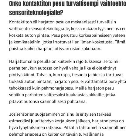
Onko kontaktiton pesu turvallisempi vaihtoehto
sensoriteknologialle?
Kontaktiton eli harjaton pesu on mekaanisesti turvallisin
vaihtoehto sensoriteknologialle, koska mikään fyysinen osa ei
kosketa auton pintaa. Pesu perustuu korkeapaineiseen veteen
ja kemikaaleihin, jotka irrottavat lian ilman kosketusta. Tämä
poistaa kaiken harjaan liittyvän riskin kokonaan.
Harjattomalla pesulla on kuitenkin rajoituksensa: se toimii
parhaiten, kun autossa on hyvä vaha ja lika ei ole ehtinyt
pinttyä kiinni. Talvisin, kun rapa, tiesuola ja hiekka tarttuvat
tiukasti auton pintaan, harjaton pesu ei välttämättä pure yhtä
tehokkaasti kuin pehmoharjapesu. Meillä harjaton pesu
sopiikin parhaiten välipesuksi kuukausiasiakkaille, jotka
pitävät autonsa säännöllisesti puhtaana.
Jos sensorien suojaaminen on sinulle erityisen tärkeää
esimerkiksi juuri tehdyn korjauksen jälkeen, harjaton pesu on
hyvä lyhytaikainen ratkaisu. Pitkällä tähtäimellä säännöllinen
pehmoharjapesu on kuitenkin täysin turvallinen ja