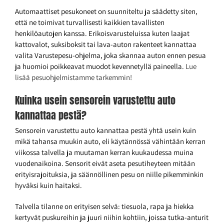
Automaattiset pesukoneet on suunniteltu ja säädetty siten,
että ne toimivat turvallisesti kaikkien tavallisten
henkilöautojen kanssa. Erikoisvarusteluissa kuten laajat
kattovalot, suksiboksit tai lava-auton rakenteet kannattaa
valita Varustepesu-ohjelma, joka skannaa auton ennen pesua
ja huomioi poikkeavat muodot kevennetyllä paineella.
Lue
lisää pesuohjelmistamme tarkemmin!
Kuinka usein sensorein varustettu auto
kannattaa pestä?
Sensorein varustettu auto kannattaa pestä yhtä usein kuin
mikä tahansa muukin auto, eli käytännössä vähintään kerran
viikossa talvella ja muutaman kerran kuukaudessa muina
vuodenaikoina. Sensorit eivät aseta pesutiheyteen mitään
erityisrajoituksia, ja säännöllinen pesu on niille pikemminkin
hyväksi kuin haitaksi.
Talvella tilanne on erityisen selvä: tiesuola, rapa ja hiekka
kertyvät puskureihin ja juuri niihin kohtiin, joissa tutka-anturit