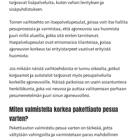
tarjoavat lisäpalveluita, kuten vahan levityksen ja
sisäpuhdistuksen.
Toinen vaihtoehto on itsepalvelupesulat, joissa voit itse hallita
pesuprosessia ja varmistaa, että ajoneuvosi saa huomiota
juuri niillä alueilla, jotka sitä eniten tarvitsevat.
Itsepalvelupesulat ovat erinomaisia tilanteissa, joissa
ajoneuvon korkeus tai erityistarpeet vaativat erityistä
huomiota.
Jos mikään näistä vaihtoehdoista ei tunnu oikealta, jotkut
korjaamot ja autotalot tarjoavat myös pesupalveluita
korkeille ajoneuvoille. Näissä paikoissa on usein asiantunteva
henkilökunta, joka voi neuvoa ja auttaa valitsemaan parhaan
pesumenetelmän juuri sinun ajoneuvollesi.
Miten valmistella korkea pakettiauto pesua
varten?
Pakettiauton valmistelu pesua varten on tärkeää, jotta
vältytään vahingoilta ja varmistetaan paras mahdollinen