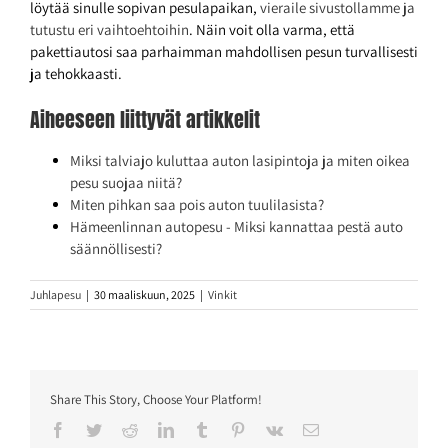
löytää sinulle sopivan pesulapaikan,
vieraile sivustollamme ja
tutustu eri vaihtoehtoihin
. Näin voit olla varma, että
pakettiautosi saa parhaimman mahdollisen pesun turvallisesti
ja tehokkaasti.
Aiheeseen liittyvät artikkelit
Miksi talviajo kuluttaa auton lasipintoja ja miten oikea
pesu suojaa niitä?
Miten pihkan saa pois auton tuulilasista?
Hämeenlinnan autopesu - Miksi kannattaa pestä auto
säännöllisesti?
Juhlapesu
|
30 maaliskuun, 2025
|
Vinkit
Share This Story, Choose Your Platform!
Facebook
Twitter
Reddit
LinkedIn
Tumblr
Pinterest
Vk
Sähköposti