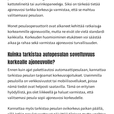
kattotelineitä tai aurinkopaneeleja. Siksi on tärkeää tietää
ajoneuvosi tarkka korkeus ja varmistaa, että se mahtuu
valitsemaasi pesulaan.
Monet pesulaoperaattorit ovat alkaneet kehittää ratkaisuja
korkeammille ajoneuvoille, mutta ne eivät ole vielä standardi
kaikkialla. Korkeuden huomioiminen etukäteen voi säästää
aikaa ja rahaa sekä varmistaa ajoneuvosi turvallisuuden.
Kuinka tarkistaa autopesulan soveltuvuus
korkealle ajoneuvolle?
Ennen kuin ajat pakettiautosi automaattipesulaan, kannattaa
tarkistaa pesulan tarjoamat korkeusrajoitukset. Useimmilla
pesuloilla on verkkosivustot tai mobiilisovellukset, joissa
nämä tiedot ovat helposti saatavilla. Tämä on erityisen
hyödyllistä, jos olet liikkeellä ja haluat varmistaa, että
valitsemasi pesula sopii ajoneuvosi korkeudelle.
Kannattaa myös tarkistaa pesulan ovikorkeus paikan päällä,
sillä jotkin pesulat saattavat päivittää tilojaan mutta unohtaa