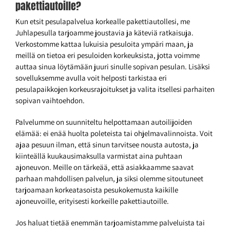
pakettiautoille?
Kun etsit pesulapalvelua korkealle pakettiautollesi, me
Juhlapesulla tarjoamme joustavia ja käteviä ratkaisuja.
Verkostomme kattaa lukuisia pesuloita ympäri maan, ja
meillä on tietoa eri pesuloiden korkeuksista, jotta voimme
auttaa sinua löytämään juuri sinulle sopivan pesulan. Lisäksi
sovelluksemme avulla voit helposti tarkistaa eri
pesulapaikkojen korkeusrajoitukset ja valita itsellesi parhaiten
sopivan vaihtoehdon.
Palvelumme on suunniteltu helpottamaan autoilijoiden
elämää: ei enää huolta poleteista tai ohjelmavalinnoista. Voit
ajaa pesuun ilman, että sinun tarvitsee nousta autosta, ja
kiinteällä kuukausimaksulla varmistat aina puhtaan
ajoneuvon. Meille on tärkeää, että asiakkaamme saavat
parhaan mahdollisen palvelun, ja siksi olemme sitoutuneet
tarjoamaan korkeatasoista pesukokemusta kaikille
ajoneuvoille, erityisesti korkeille pakettiautoille.
Jos haluat tietää enemmän tarjoamistamme palveluista tai