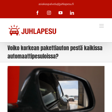
Skip
asiakaspalvelu@juhlapesu.fi
to
Facebook
Instagram
YouTube
LinkedIn
content
Voiko korkean pakettiauton pestä kaikissa
automaattipesuloissa?
Katso
kuvaa
isompana