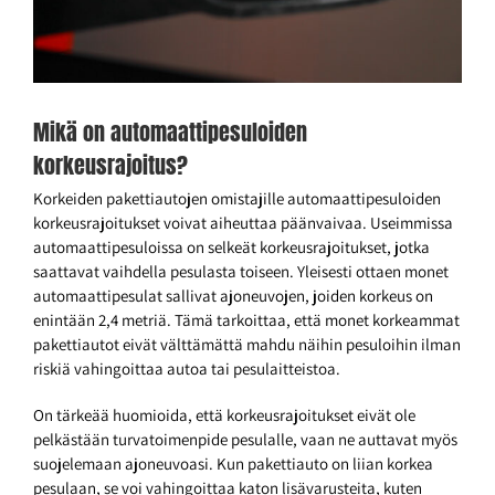
Mikä on automaattipesuloiden
korkeusrajoitus?
Korkeiden pakettiautojen omistajille automaattipesuloiden
korkeusrajoitukset voivat aiheuttaa päänvaivaa. Useimmissa
automaattipesuloissa on selkeät korkeusrajoitukset, jotka
saattavat vaihdella pesulasta toiseen. Yleisesti ottaen monet
automaattipesulat sallivat ajoneuvojen, joiden korkeus on
enintään 2,4 metriä. Tämä tarkoittaa, että monet korkeammat
pakettiautot eivät välttämättä mahdu näihin pesuloihin ilman
riskiä vahingoittaa autoa tai pesulaitteistoa.
On tärkeää huomioida, että korkeusrajoitukset eivät ole
pelkästään turvatoimenpide pesulalle, vaan ne auttavat myös
suojelemaan ajoneuvoasi. Kun pakettiauto on liian korkea
pesulaan, se voi vahingoittaa katon lisävarusteita, kuten