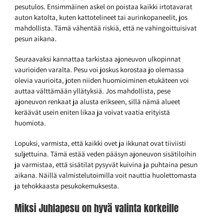
pesutulos. Ensimmäinen askel on poistaa kaikki irtotavarat
auton katolta, kuten kattotelineet tai aurinkopaneelit, jos
mahdollista. Tämä vähentää riskiä, että ne vahingoittuisivat
pesun aikana.
Seuraavaksi kannattaa tarkistaa ajoneuvon ulkopinnat
vaurioiden varalta. Pesu voi joskus korostaa jo olemassa
olevia vaurioita, joten niiden huomioiminen etukäteen voi
auttaa välttämään yllätyksiä. Jos mahdollista, pese
ajoneuvon renkaat ja alusta erikseen, sillä nämä alueet
keräävät usein eniten likaa ja voivat vaatia erityistä
huomiota.
Lopuksi, varmista, että kaikki ovet ja ikkunat ovat tiiviisti
suljettuina. Tämä estää veden pääsyn ajoneuvon sisätiloihin
ja varmistaa, että sisätilat pysyvät kuivina ja puhtaina pesun
aikana. Näillä valmistelutoimilla voit nauttia huolettomasta
ja tehokkaasta pesukokemuksesta.
Miksi Juhlapesu on hyvä valinta korkeille