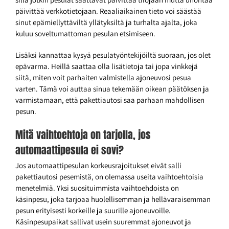
päivittää verkkotietojaan. Reaaliaikainen tieto voi säästää
sinut epämiellyttäviltä yllätyksiltä ja turhalta ajalta, joka
kuluu soveltumattoman pesulan etsimiseen.
Lisäksi kannattaa kysyä pesulatyöntekijöiltä suoraan, jos olet
epävarma. Heillä saattaa olla lisätietoja tai jopa vinkkejä
siitä, miten voit parhaiten valmistella ajoneuvosi pesua
varten. Tämä voi auttaa sinua tekemään oikean päätöksen ja
varmistamaan, että pakettiautosi saa parhaan mahdollisen
pesun.
Mitä vaihtoehtoja on tarjolla, jos
automaattipesula ei sovi?
Jos automaattipesulan korkeusrajoitukset eivät salli
pakettiautosi pesemistä, on olemassa useita vaihtoehtoisia
menetelmiä. Yksi suosituimmista vaihtoehdoista on
käsinpesu, joka tarjoaa huolellisemman ja hellävaraisemman
pesun erityisesti korkeille ja suurille ajoneuvoille.
Käsinpesupaikat sallivat usein suuremmat ajoneuvot ja