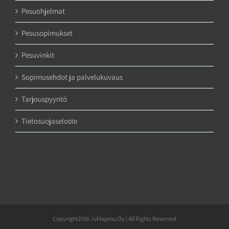
Pesuohjelmat
Pesusopimukset
Pesuvinkit
Sopimusehdot ja palvelukuvaus
Tarjouspyyntö
Tietosuojaseloste
Copyright2016 Juhlapesu Oy | All Rights Reserved