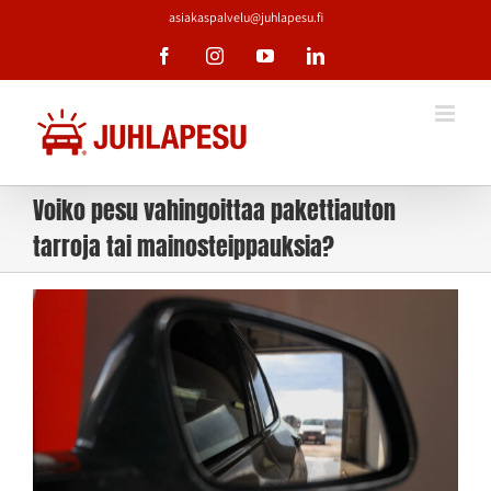
Skip
asiakaspalvelu@juhlapesu.fi
to
Facebook
Instagram
YouTube
LinkedIn
content
Voiko pesu vahingoittaa pakettiauton
tarroja tai mainosteippauksia?
Katso
kuvaa
isompana