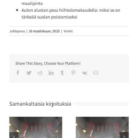
maalipinta
Auton alustan pesu hiihtolomakaudella: miksi se on
tärkeää suolan poistamiseksi
Juhlapesu
|
16 maaliskuun, 2025
|
Vinkit
Share This Story, Choose Your Platform!
Facebook
Twitter
Reddit
LinkedIn
Tumblr
Pinterest
Vk
Sähköposti
Samankaltaisia kirjoituksia