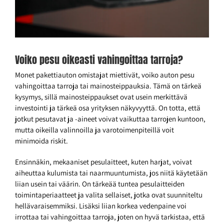
Voiko pesu oikeasti vahingoittaa tarroja?
Monet pakettiauton omistajat miettivät, voiko auton pesu
vahingoittaa tarroja tai mainosteippauksia. Tämä on tärkeä
kysymys, sillä mainosteippaukset ovat usein merkittävä
investointi ja tärkeä osa yrityksen näkyvyyttä. On totta, että
jotkut pesutavat ja -aineet voivat vaikuttaa tarrojen kuntoon,
mutta oikeilla valinnoilla ja varotoimenpiteillä voit
minimoida riskit.
Ensinnäkin, mekaaniset pesulaitteet, kuten harjat, voivat
aiheuttaa kulumista tai naarmuuntumista, jos niitä käytetään
liian usein tai väärin. On tärkeää tuntea pesulaitteiden
toimintaperiaatteet ja valita sellaiset, jotka ovat suunniteltu
hellävaraisemmiksi. Lisäksi liian korkea vedenpaine voi
irrottaa tai vahingoittaa tarroja, joten on hyvä tarkistaa, että