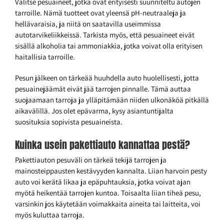
Valitse pesuaineet, jotka ovat erityisesti suunniteltu autojen
tarroille. Nämä tuotteet ovat yleensä pH-neutraaleja ja
hellävaraisia, ja niitä on saatavilla useimmissa
autotarvikeliikkeissä. Tarkista myös, että pesuaineet eivät
sisällä alkoholia tai ammoniakkia, jotka voivat olla erityisen
haitallisia tarroille.
Pesun jälkeen on tärkeää huuhdella auto huolellisesti, jotta
pesuainejäämät eivät jää tarrojen pinnalle. Tämä auttaa
suojaamaan tarroja ja ylläpitämään niiden ulkonäköä pitkällä
aikavälillä. Jos olet epävarma, kysy asiantuntijalta
suosituksia sopivista pesuaineista.
Kuinka usein pakettiauto kannattaa pestä?
Pakettiauton pesuväli on tärkeä tekijä tarrojen ja
mainosteippausten kestävyyden kannalta. Liian harvoin pesty
auto voi kerätä likaa ja epäpuhtauksia, jotka voivat ajan
myötä heikentää tarrojen kuntoa. Toisaalta liian tiheä pesu,
varsinkin jos käytetään voimakkaita aineita tai laitteita, voi
myös kuluttaa tarroja.