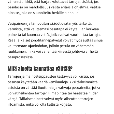
vähennät riskiä, että harjat kuluttavat tarroja. Lisäksi, jos
pesulassa on mahdollisuus valita erilaisia ohjelmia, valitse
aina se, joka on suunniteltu herkille pinnoille.
Vesipaineen ja lämpötilan säädöt ovat myös tärkeitä.
Varmista, että valitsemasi pesutapa ei käytä liian korkeaa
painetta tai kuumaa vettä, jotka voivat vaurioittaa tarroja.
Reaaliaikaiset jonotilannepalvelut voivat myös auttaa sinua
valitsemaan ajankohdan, jolloin pesula on vähemmän
ruuhkainen, mikä voi vähentää kiireestä johtuvia virheitä
pesuprosessissa.
Mitä aineita kannattaa välttää?
Tarrojen ja mainosteippausten kestävyys voi kärsiä, jos
pesussa käytetään vääriä kemikaaleja. Yksi tärkeimmistä
asioista on välttää liuottimia ja vahvoja pesuaineita, jotka
voivat heikentää tarrojen liimapintaa tai haalistaa niiden
värejä. Tällaiset aineet voivat myös aiheuttaa tarrojen
irtoamista, mikä voi olla kallista korjata.