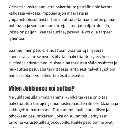
Yleisesti suositellaan, että pakettiauto pestään noin kerran
kahdessa viikossa, riippuen ajon määrästä ja
ympäristöolosuhteista. Tämä auttaa pitämään auton pinnan
puhtaana ja suojaamaan tarroja. Jos ajat paljon alueilla,
joissa on paljon likaa tai suolaa, pesuväliä voi olla tarpeen
lyhentää.
Säännöllinen pesu ei ainoastaan pidä tarroja hyvässä
kunnossa, vaan se myös säilyttää pakettiauton yleisilmeen
siistinä ja edustavana. Muista aina tarkistaa sääolosuhteet ja
mukauttaa pesuväliä tarvittaessa, erityisesti talvella, jolloin
teiden suolaus voi aiheuttaa lisähaasteita.
Miten Juhlapesu voi auttaa?
Me Juhlapesulla ymmärrämme, kuinka tärkeää on pitää
pakettiautosi tarrojen ja mainosteippausten ilme kirkkaana ja
vahingoittumattomana. Tarjoamme sinulle turvallisen ja
tehokkaan pesuratkaisun, joka on suunniteltu erityisesti
tarroilla varustetuille ajoneuvoille. Kaikki pesulamme ovat