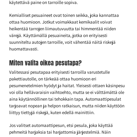
käytettävä paine on tarroille sopiva.
Kemialliset pesuaineet ovat toinen seikka, joka kannattaa
ottaa huomioon. Jotkut voimakkaat kemikaalit voivat
heikentää tarrojen liimautuvuutta tai himmentää niiden
värejä. Käyttämällä pesuaineita, jotka on erityisesti
suunniteltu autojen tarroille, voit vähentää näitä riskejä
huomattavasti.
Miten valita oikea pesutapa?
Valitessasi pesutapaa erityisesti tarroilla varustetulle
pakettiautolle, on tärkeää ottaa huomioon eri
pesumenetelmien hyödyt ja haitat. Yleisesti ottaen käsinpesu
voi olla hellävaraisin vaihtoehto, mutta se ei välttämättä ole
aina käytännöllinen tai tehokkain tapa. Automaattipesulat
tarjoavat nopean ja helpon ratkaisun, mutta niiden käyttöön
liittyy tiettyjä riskejä, kuten edellä mainittiin.
Jos valitset automaattipesun, etsi pesula, joka käyttää
pehmeitä harjaksia tai harjattomia järjestelmiä. Näin