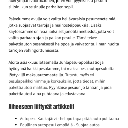
auki ympäri vuorokauden, joten voit pyyhkäistä pesuun
silloin, kun se sinulle parhaiten sopii.
Palvelumme avulla voit valita hellävaraisia pesumenetelmiä,
jotka suojaavat tarroja ja mainosteippauksia. Lisäksi
käytössämme on reaaliaikaiset jonotilannetiedot, jotta voit
valita parhaan ajan ja paikan pesulle. Tämä tekee
pakettiauton pesemisestä helppoa ja vaivatonta, ilman huolta
tarrojen vahingoittumisesta.
Aloita asiakkuus lataamalla Juhlapesu-applikaatio ja
hyödynnä kaikki pesulamme, tai maksa pesu autopesuloilta
löytyvillä maksuautomaateilla.
Tutustu myös eri
pesulapaikkoihimme ja korkeuksiin, jotta tiedät, mihin
pakettiautosi mahtuu
. Pyyhkäise pesuun jo tänään ja pidä
pakettiautosi aina puhtaana ja edustavana!
Aiheeseen liittyvät artikkelit
Autopesu Kaukajärvi - helppo tapa pitää auto puhtaana
Edullinen autopesu Lempäälä - Suojaa autosi